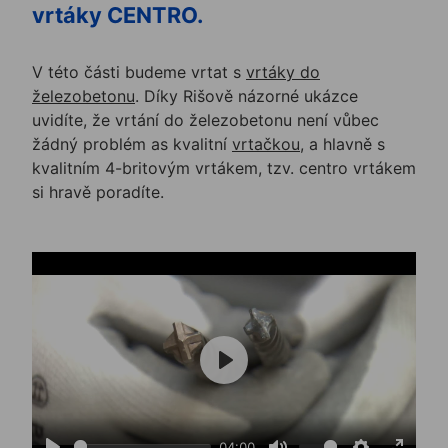
vrtáky CENTRO.
V této části budeme vrtat s
vrtáky do
železobetonu
. Díky Rišově názorné ukázce
uvidíte, že vrtání do železobetonu není vůbec
žádný problém as kvalitní
vrtačkou
, a hlavně s
kvalitním 4-britovým vrtákem, tzv. centro vrtákem
si hravě poradíte.
Play
04:00