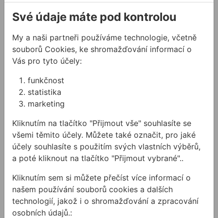
116,40Kč s DPH
6 449,30Kč s DPH
Své údaje máte pod kontrolou
Na skladě
Na skladě
Vrták do betonu MAKITA SDS+ CENTRO NEMESIS
Vrtací kladivo BOSCH GBH 
My a naši partneři používáme technologie, včetně
souborů Cookies, ke shromažďování informací o
Vás pro tyto účely:
funkčnost
statistika
marketing
Kliknutím na tlačítko "Přijmout vše" souhlasíte se
všemi těmito účely. Můžete také označit, pro jaké
Vrták do betonu
Vrtací kladivo BOSCH
účely souhlasíte s použitím svých vlastních výběrů,
MAKITA SDS+ CENTRO
GBH 5-40 DCE
NEMESIS
a poté kliknout na tlačítko "Přijmout vybrané"..
Vrtací a sekací kladivo SDS-
Čtyřbřitý vrták (4-brit) SDS
max
Kliknutím sem si můžete přečíst více informací o
PLUS (SDS+) značky
našem používání souborů cookies a dalších
MAKITA je maximálně odolný
technologií, jakož i o shromažďování a zpracování
vůči opotřebení. NEMESIS ...
25863,08 Kč
/
ks
osobních údajů.:
904,16 Kč