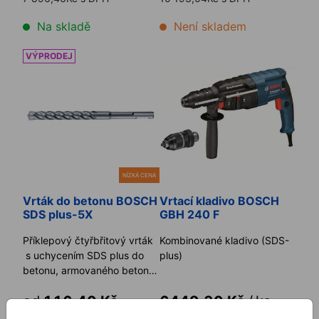
Na skladě
Není skladem
Vrták do betonu BOSCH SDS plus-5X
Vrtací kladivo BOSCH GBH 2
NÍZKÁ CENA
Vrták do betonu BOSCH
Vrtací kladivo BOSCH
SDS plus-5X
GBH 240 F
Příklepový čtyřbřitový vrták
Kombinované kladivo (SDS-
s uchycením SDS plus do
plus)
betonu, armovaného betonu,
cihly (doporučujeme ...
od
116,40 Kč
6449,30 Kč
/
ks