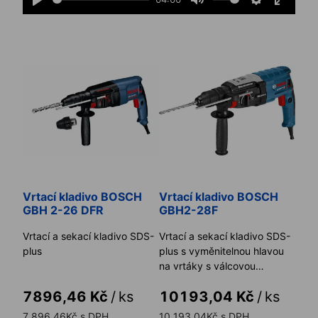
Play
Mute
Settings
Enter
fullscr
Vrtací kladivo BOSCH GBH 2-26 DFR
Vrtací kladivo BOSCH GBH2
Vrtací kladivo BOSCH
Vrtací kladivo BOSCH
GBH 2-26 DFR
GBH2-28F
Vrtací a sekací kladivo SDS-
Vrtací a sekací kladivo SDS-
plus
plus s vyměnitelnou hlavou
na vrtáky s válcovou
stopkou.
7896,46 Kč
/
ks
10193,04 Kč
/
ks
7 896,46Kč s DPH
10 193,04Kč s DPH