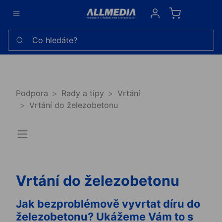
Sign in
Co hledáte?
Podpora
Rady a tipy
Vrtání
Vrtání do železobetonu
Vrtání do železobetonu
Jak bezproblémově vyvrtat díru do
železobetonu? Ukážeme Vám to s