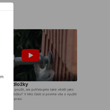
ím
 a podložky
kou šroub použít, ale potřebujete také vědět jako
ici a podložku? V této části si povíme vše o využití
dložek v praxi.
e