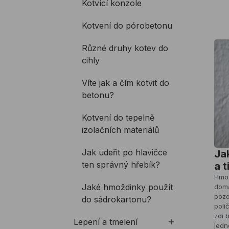
Kotvící konzole
Kotvení do pórobetonu
Různé druhy kotev do
cihly
Víte jak a čím kotvit do
betonu?
Kotvení do tepelně
izolačních materiálů
Jak udeřit po hlavičce
Ja
ten správný hřebík?
a t
Hmož
Jaké hmoždinky použít
domá
pozd
do sádrokartonu?
poli
zdi 
Lepení a tmelení
jedn