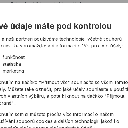
up podle typu hmoždinky a materiálu podkladu.
e více
vé údaje máte pod kontrolou
 a naši partneři používáme technologie, včetně souborů
okies, ke shromažďování informací o Vás pro tyto účely:
funkčnost
statistika
marketing
knutím na tlačítko "Přijmout vše" souhlasíte se všemi těmito
ly. Můžete také označit, pro jaké účely souhlasíte s použit
ch vlastních výběrů, a poté kliknout na tlačítko "Přijmout
plňkový spojovací materiál
Matice
brané"..
ředchozích dvou částech jistě víte jaké šrouby a vruty,
Už víte ja
ce, či podložky použít při různých aplikacích, avšak,
použít mat
iknutím sem si můžete přečíst více informací o našem
 io doplňkovém spojovacím materiálu, který Vám umí
matic a po
ně dobře posloužit?
žívání souborů cookies a dalších technologií, jakož i o
Čtěte víc
e více
romažďování a zpracování osobních údajů.: