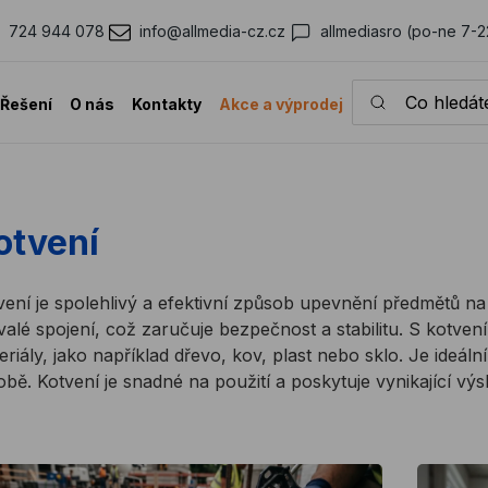
724 944 078
info@allmedia-cz.cz
allmediasro (po-ne 7-2
Co hledáte?
Řešení
O nás
Kontakty
Akce a výprodej
otvení
vení je spolehlivý a efektivní způsob upevnění předmětů n
rvalé spojení, což zaručuje bezpečnost a stabilitu. S kotv
eriály, jako například dřevo, kov, plast nebo sklo. Je ideáln
obě. Kotvení je snadné na použití a poskytuje vynikající výs