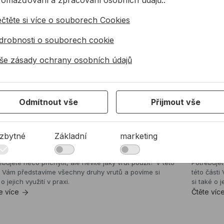
ečtěte si více o souborech Cookies
drobnosti o souborech cookie
še zásady ochrany osobních údajů
Odmítnout vše
Přijmout vše
zbytné
Základní
marketing
ty a jejich použití
Šrouby
ebujete něco přichytit, ale nevíte jaký vrut použít? V této
Potřebujet
i Vám představíme všechny druhy vrutů a povíme si
této část
o jejich využití v praxi.
si také o j
e více
Čtěte víc