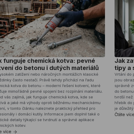
k funguje chemická kotva: pevné
Jak za
tvení do betonu i dutých materiálů
tipy a
vysokém zatížení nebo náročných montážích klasické
Vrtání do 
dinky často nestačí. Právě tehdy přichází na řadu
jsou obraz
ická kotva do betonu – moderní řešení kotvení, které
správně zv
šťuje mimořádně pevné spojení bez rozpínání materiálu.
do betonu
d vás zajímá, jak funguje chemická kotva, kde se
tvrdší než
ívá a jaké má výhody oproti běžnému mechanickému
hřebík do 
ení, v tomto článku naleznete praktický přehled pro
je důležit
esionály i domácí kutily. Informace jsem doplnil také o
Čtěte víc
tické detaily týkající se tvrdnutí a správné aplikace
ických kotev.
e více