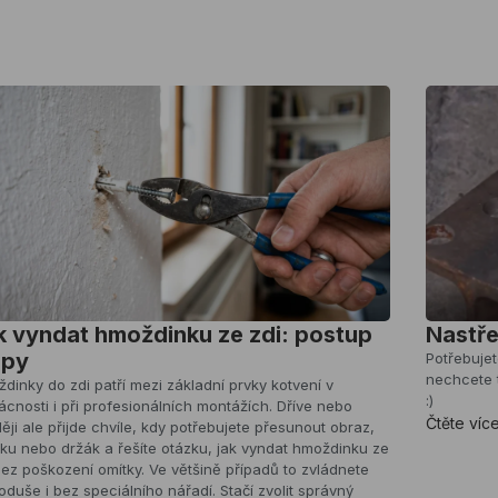
k vyndat hmoždinku ze zdi: postup
Nastře
ipy
Potřebujet
nechcete 
dinky do zdi patří mezi základní prvky kotvení v
:)
cnosti i při profesionálních montážích. Dříve nebo
Čtěte víc
ěji ale přijde chvíle, kdy potřebujete přesunout obraz,
čku nebo držák a řešíte otázku, jak vyndat hmoždinku ze
bez poškození omítky. Ve většině případů to zvládnete
oduše i bez speciálního nářadí. Stačí zvolit správný