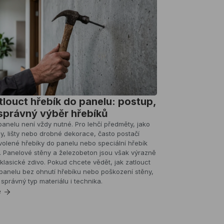
tlouct hřebík do panelu: postup,
 správný výběr hřebíků
panelu není vždy nutné. Pro lehčí předměty, jako
y, lišty nebo drobné dekorace, často postačí
olené hřebíky do panelu nebo speciální hřebík
. Panelové stěny a železobeton jsou však výrazně
 klasické zdivo. Pokud chcete vědět, jak zatlouct
panelu bez ohnutí hřebíku nebo poškození stěny,
ý správný typ materiálu i technika.
e