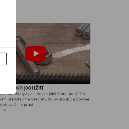
 a jejich použití
e něco přichytit, ale nevíte jaký šroub použít? V
i Vám představíme všechny druhy šroubů a povíme
ejich využití v praxi.
e