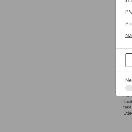
Př
Po
Na
Ne
Vru
Potř
část
také 
Čtět