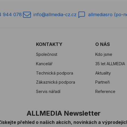
4 944 078
info@allmedia-cz.cz
allmediasro (po-n
KONTAKTY
O NÁS
Společnost
Kdo jsme
Kancelář
35 let ALLMEDIA
Technická podpora
Aktuality
Zákaznická podpora
Partneři
Servis nářadí
Reference
ALLMEDIA Newsletter
Získejte přehled o našich akcích, novinkách a výprodejíc