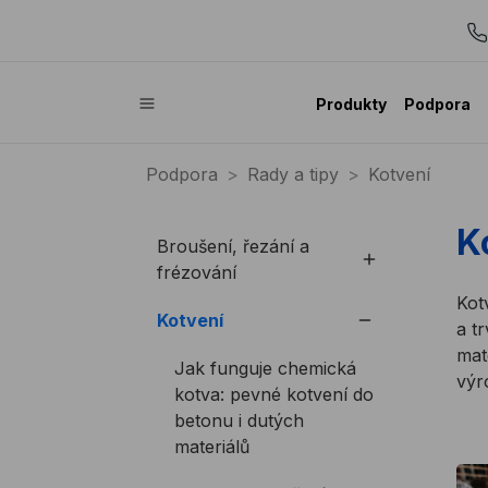
Produkty
Podpora
Podpora
Rady a tipy
Kotvení
K
Broušení, řezání a
frézování
Kot
Kotvení
a t
mat
Jak funguje chemická
výr
kotva: pevné kotvení do
betonu i dutých
materiálů