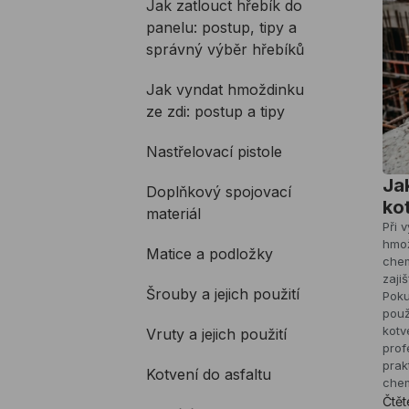
Jak zatlouct hřebík do
panelu: postup, tipy a
správný výběr hřebíků
Jak vyndat hmoždinku
ze zdi: postup a tipy
Nastřelovací pistole
Ja
Doplňkový spojovací
ko
materiál
Při 
hmož
Matice a podložky
chem
zaji
Šrouby a jejich použití
Poku
použ
kotv
Vruty a jejich použití
prof
prak
Kotvení do asfaltu
chem
Čtět