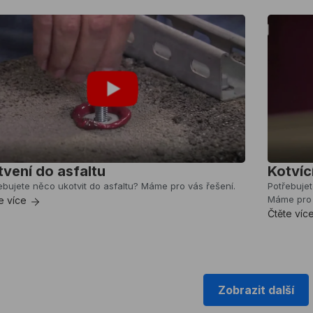
tvení do asfaltu
Kotvíc
ebujete něco ukotvit do asfaltu? Máme pro vás řešení.
Potřebujet
Máme pro 
e více
Čtěte víc
Zobrazit další