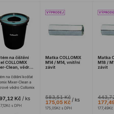
tém na čištění metel COLLOMIX Mixer-Clean, vědro 30l
Matka COLLOMIX M14 / M14, vnitřní
Matka C
tém na čištění
Matka COLLOMIX
Matka 
tel COLLOMIX
M14 / M14, vnitřní
M18 / M1
er-Clean, vědro
závit
závit
ém na čištění košťat
omix Mixer-Clean a
itrové vědro Collomix
583,51 Kč
443,7
97,12 Kč
/
ks
/
ks
175,05 Kč
177,4
7,12Kč s DPH
175,05Kč s DPH
177,49Kč