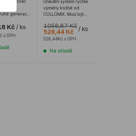
cký dávkovač
Unikátní systém rychlé
X² AQiX².
výměny košťat od
druhé generace.
COLLOMIX. Musí být
vačem vody
košťata stále
1056,87 Kč
18 Kč
/
ks
te j ...
našroubována do stroje?
/
ks
528,44 Kč
A p ...
Kč s DPH
528,44Kč s DPH
ladě
Na skladě