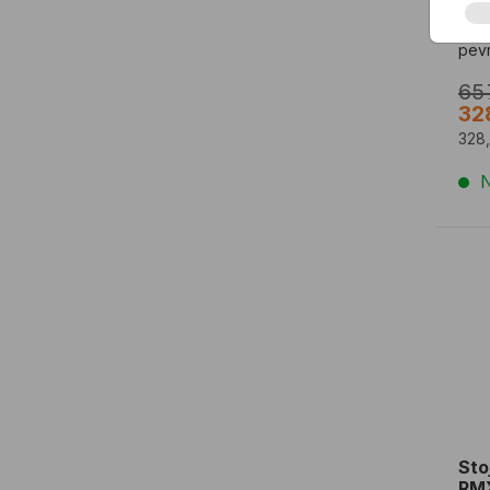
5 li
COL
pevn
vyti
65
32
328
N
Sto
Sto
RMX