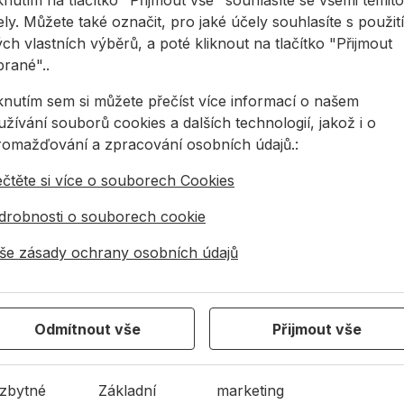
knutím na tlačítko "Přijmout vše" souhlasíte se všemi těmito
upit Nalévací hrdlo
stavebního vysavače
zjednoduš
ly. Můžete také označit, pro jaké účely souhlasíte s použit
2519,
38,27 Kč
/
ks
2004,68 Kč
/
ks
OMIX ...
činnost
ch vlastních výběrů, a poté kliknout na tlačítko "Přijmout
1259,
38,27Kč s DPH
2 004,68Kč s DPH
brané"..
1 259,68
a skladě
Na skladě
iknutím sem si můžete přečíst více informací o našem
Na sk
žívání souborů cookies a dalších technologií, jakož i o
romažďování a zpracování osobních údajů.:
ěrka COLLOMIX 5l plastová
Vědro COLLOMIX 34 l černé
Dávkova
ečtěte si více o souborech Cookies
drobnosti o souborech cookie
še zásady ochrany osobních údajů
Odmítnout vše
Přijmout vše
měrka COLLOMIX
Vědro COLLOMIX 34
Dávkov
plastová
l černé
Collomi
zbytné
Základní
marketing