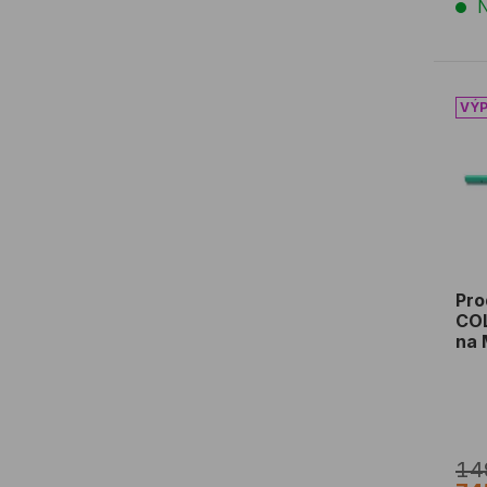
N
Pro
Pro
CO
na 
14