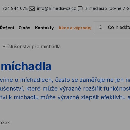
724 944 078
info@allmedia-cz.cz
allmediasro (po-ne 7-2
Co hledáte?
Řešení
O nás
Kontakty
Akce a výprodej
Příslušenství pro míchadla
o míchadla
víme o míchadlech, často se zaměřujeme jen na
lušenství, které může výrazně rozšířit funkčno
ví k míchadlu může výrazně zlepšit efektivitu a
ložek