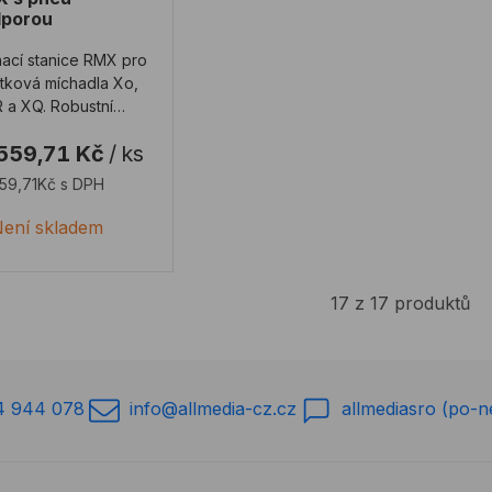
porou
ací stanice RMX pro
tková míchadla Xo,
 a XQ. Robustní
ací stojan, který
559,71 Kč
/
ks
udrží vaše ...
559,71Kč s DPH
ení skladem
17 z 17 produktů
4 944 078
info@allmedia-cz.cz
allmediasro (po-n