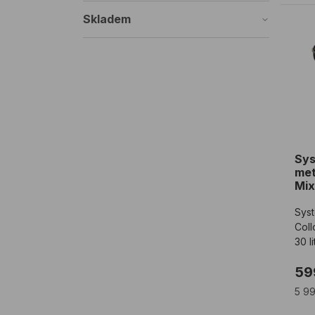
Skladem
Sys
Sys
me
Mix
30l
Syst
Coll
30 l
59
5 99