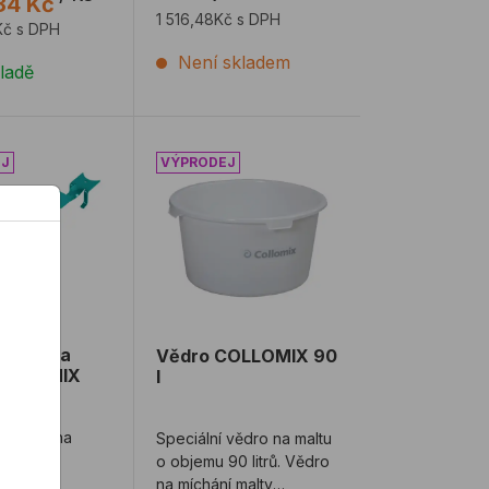
84 Kč
1 516,48Kč s DPH
Kč s DPH
Není skladem
ladě
LOMIX DUST.EX
 pytlů na vědro COLLOMIX SHARKY
Vědro COLLOMIX 90 l
 pytlů na
Vědro COLLOMIX 90
COLLOMIX
l
Y
 otvírák na
Speciální vědro na maltu
LLOMIX
o objemu 90 litrů. Vědro
terý
na míchání malty