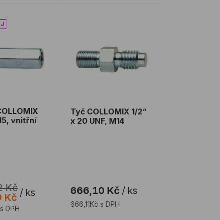
 závit
OLLOMIX M18 / M15, vnitřní závit
Tyč COLLOMIX 1/2“ x 20 UNF, M14
COLLOMIX
Tyč COLLOMIX 1/2“
5, vnitřní
x 20 UNF, M14
2 Kč
666,10 Kč
/
ks
/
ks
9 Kč
666,11Kč s DPH
 s DPH