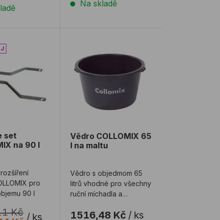
Na skladě
ladě
a M14
 set COLLOMIX na 90 l vědro
Vědro COLLOMIX 65 l na maltu
 set
Vědro COLLOMIX 65
X na 90 l
l na maltu
rozšíření
Vědro s objedmom 65
OLLOMIX pro
litrů vhodné pro všechny
objemu 90 l
ruční míchadla a
vybarané míchací
11 Kč
1516,48 Kč
/
ks
automaty
/
ks