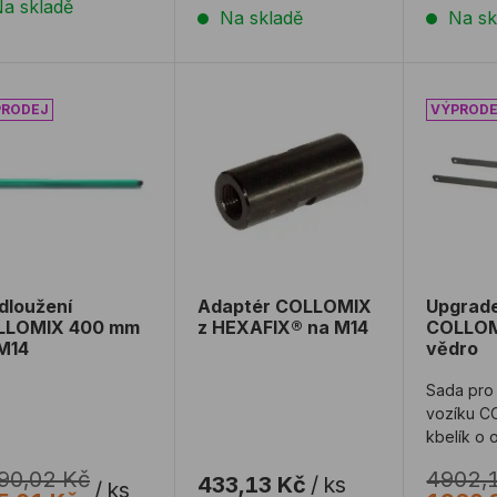
a skladě
Na skladě
Na sk
dloužení COLLOMIX 400 mm na M14
Adaptér COLLOMIX z HEXAFIX® n
Upgrade
dloužení
Adaptér COLLOMIX
Upgrade
LLOMIX 400 mm
z HEXAFIX® na M14
COLLOMI
M14
vědro
Sada pro 
vozíku C
kbelík o 
90,02 Kč
4902,
433,13 Kč
/
ks
/
ks