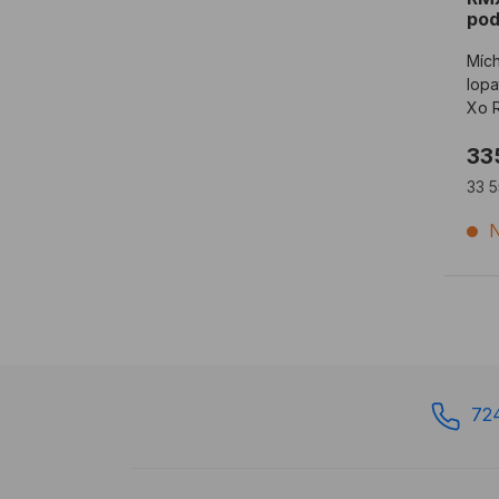
pod
Mích
lopa
Xo R
mích
33
33 
N
72