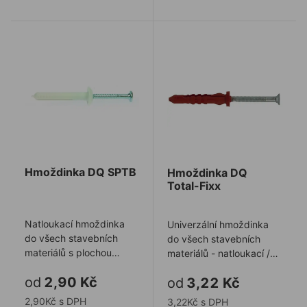
Hmoždinka DQ SPTB
Hmoždinka DQ Total-Fixx
Hmoždinka DQ SPTB
Hmoždinka DQ
Total-Fixx
Natloukací hmoždinka
Univerzální hmoždinka
do všech stavebních
do všech stavebních
materiálů s plochou
materiálů - natloukací /
velkou hlavou
uzlová s plochou hlavou
od
2,90 Kč
od
3,22 Kč
2,90Kč s DPH
3,22Kč s DPH