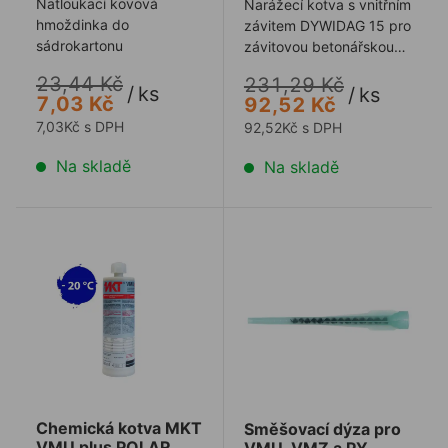
Natloukací kovová
Narážecí kotva s vnitřním
hmoždinka do
závitem DYWIDAG 15 pro
sádrokartonu
závitovou betonářskou
výztuž. Aktivuje se
23,44 Kč
231,29 Kč
pomocí př ...
/
ks
/
ks
7,03 Kč
92,52 Kč
7,03Kč s DPH
92,52Kč s DPH
Na skladě
Na skladě
Chemická kotva MKT VMU plus POLAR
Směšovací dýza pro VMU,
Chemická kotva MKT
Směšovací dýza pro
VMU plus POLAR