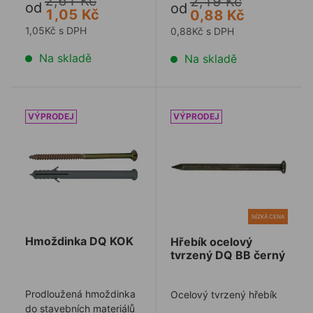
2,61 Kč
2,19 Kč
hlavou trnu a ...
od
od
1,05 Kč
0,88 Kč
1,05Kč s DPH
0,88Kč s DPH
Na skladě
Na skladě
Hmoždinka DQ KOK
Hřebík ocelový tvrzený DQ
NÍZKÁ CENA
Hmoždinka DQ KOK
Hřebík ocelový
tvrzený DQ BB černý
Prodloužená hmoždinka
Ocelový tvrzený hřebík
do stavebních materiálů