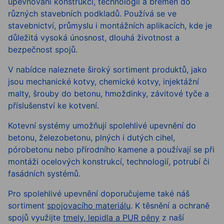
upevňování konstrukcí, technologií a břemen do
různých stavebních podkladů. Používá se ve
stavebnictví, průmyslu i montážních aplikacích, kde je
důležitá vysoká únosnost, dlouhá životnost a
bezpečnost spojů.
V nabídce naleznete široký sortiment produktů, jako
jsou mechanické kotvy, chemické kotvy, injektážní
malty, šrouby do betonu, hmoždinky, závitové tyče a
příslušenství ke kotvení.
Kotevní systémy umožňují spolehlivé upevnění do
betonu, železobetonu, plných i dutých cihel,
pórobetonu nebo přírodního kamene a používají se při
montáži ocelových konstrukcí, technologií, potrubí či
fasádních systémů.
Pro spolehlivé upevnění doporučujeme také náš
sortiment
spojovacího materiálu
. K těsnění a ochraně
spojů využijte
tmely, lepidla a PUR pěny
z naší