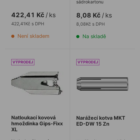
sádrokartonu
422,41 Kč
/
ks
8,08 Kč
/
ks
422,41Kč s DPH
8,08Kč s DPH
Není skladem
Na skladě
Natloukací kovová hmoždinka Gips-Fixx XL
Narážecí kotva MKT ED-D
Natloukací kovová
Narážecí kotva MKT
hmoždinka Gips-Fixx
ED-DW 15 Zn
XL