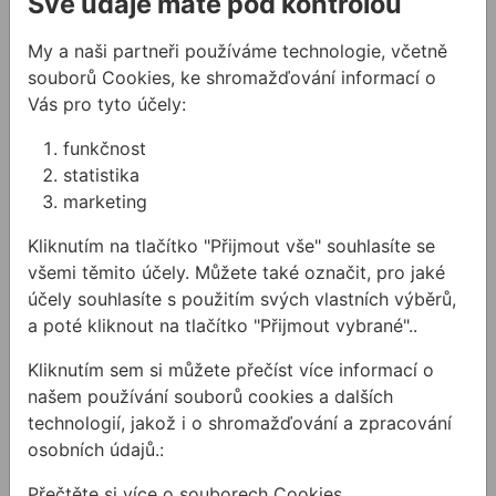
Své údaje máte pod kontrolou
My a naši partneři používáme technologie, včetně
souborů Cookies, ke shromažďování informací o
Vás pro tyto účely:
Hmoždinka do
Pistole VM345
sádrokartonu GKD-
funkčnost
mechanická
SKH
statistika
marketing
Samovrtací plastová
Mechanická
hmoždinka do
aplikační pistole na
Kliknutím na tlačítko "Přijmout vše" souhlasíte se
sádrokartonu
práci s chemickými
všemi těmito účely. Můžete také označit, pro jaké
kotvami
účely souhlasíte s použitím svých vlastních výběrů,
3,30 Kč
/
ks
1351,47 Kč
/
ks
a poté kliknout na tlačítko "Přijmout vybrané"..
3,30Kč s DPH
1 351,47Kč s DPH
Kliknutím sem si můžete přečíst více informací o
Na skladě
Na skladě
našem používání souborů cookies a dalších
technologií, jakož i o shromažďování a zpracování
osobních údajů.:
Pistole VME585 mechanická
Hák TOX TRIKA bílý neuza
Přečtěte si více o souborech Cookies