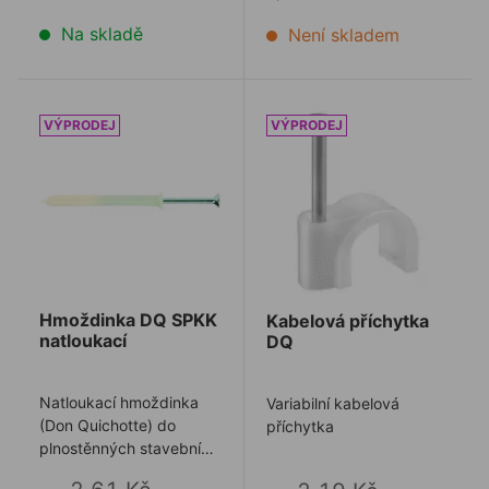
Na skladě
Není skladem
Hmoždinka DQ SPKK natloukací
Kabelová příchytka DQ
Hmoždinka DQ SPKK
Kabelová příchytka
natloukací
DQ
Natloukací hmoždinka
Variabilní kabelová
(Don Quichotte) do
příchytka
plnostěnných stavebních
materiálů se zápustnou