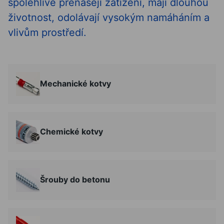
spolehlivě přenášejí zatížení, mají dlouhou
životnost, odolávají vysokým namáháním a
vlivům prostředí.
Mechanické kotvy
Chemické kotvy
Šrouby do betonu