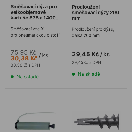
Směšovací dýza pro
Prodloužení
velkoobjemové
směšovací dýzy 200
kartuše 825 a 1400
mm
ml
Směšovací ýza XL
Prodloužení pro dýzu,
pro pneumatickou pistoli VME1400
délka 200 mm
75,95 Kč
29,45 Kč
/
ks
/
ks
30,38 Kč
29,45Kč s DPH
30,38Kč s DPH
Na skladě
Na skladě
Pumpa MKT ZU-APK na čištění děr
Kovová hmoždinka do sád