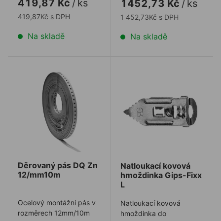
419,87 Kč
/
ks
1452,73 Kč
/
ks
419,87Kč s DPH
1 452,73Kč s DPH
Na skladě
Na skladě
Děrovaný pás DQ Zn 12/mm10m
Natloukací kovová hmoždi
Děrovaný pás DQ Zn
Natloukací kovová
12/mm10m
hmoždinka Gips-Fixx
L
Ocelový montážní pás v
Natloukací kovová
rozměrech 12mm/10m
hmoždinka do