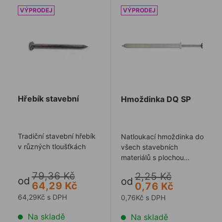
Hřebík stavební
Hmoždinka DQ SP
Hřebík stavební
Hmoždinka DQ SP
Tradiční stavební hřebík
Natloukací hmoždinka do
v různých tloušťkách
všech stavebních
materiálů s plochou
hlavou
79,36 Kč
2,25 Kč
od
od
64,29 Kč
0,76 Kč
64,29Kč s DPH
0,76Kč s DPH
Na skladě
Na skladě