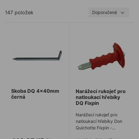
147 položek
Doporučené
Skoba DQ 4x40mm černá
Narážecí rukojeť pro natlo
Skoba DQ 4x40mm
Narážecí rukojeť pro
černá
natloukací hřebíky
DQ Fixpin
Narážecí rukojeť pro
natloukací hřebíky Don
Quichotte Fixpin -
červená barva