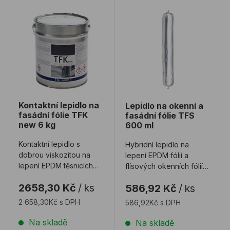
Kontaktní lepidlo na fasádní fólie TFK new 6 kg
Lepidlo na okenní a fasádn
Kontaktní lepidlo na
Lepidlo na okenní a
fasádní fólie TFK
fasádní fólie TFS
new 6 kg
600 ml
Kontaktní lepidlo s
Hybridní lepidlo na
dobrou viskozitou na
lepení EPDM fólií a
lepení EPDM těsnicích
flísových okenních fólií
fólií na běžné podklady.
na ostění. Lepidlo je
2658,30 Kč
/
ks
586,92 Kč
/
ks
vhodné k použ ...
2 658,30Kč s DPH
586,92Kč s DPH
Na skladě
Na skladě