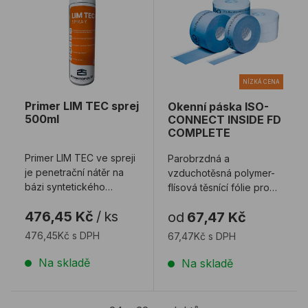
NÍZKÁ CENA
Primer LIM TEC sprej
Okenní páska ISO-
500ml
CONNECT INSIDE FD
COMPLETE
Primer LIM TEC ve spreji
Parobrzdná a
je penetrační nátěr na
vzduchotěsná polymer-
bázi syntetického
flísová těsnící fólie pro
kaučuku, určený
utěsnění připojovací
476,45 Kč
/
ks
od
67,47 Kč
ke zlepšení adheze ...
spáry otvorové kons ...
476,45Kč s DPH
67,47Kč s DPH
Na skladě
Na skladě