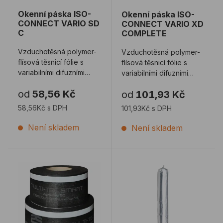
Okenní páska ISO-
Okenní páska ISO-
CONNECT VARIO SD
CONNECT VARIO XD
C
COMPLETE
Vzduchotěsná polymer-
Vzduchotěsná polymer-
flísová těsnicí fólie s
flísová těsnicí fólie s
variabilními difuzními
variabilními difuzními
odpory a odolností vůči
odpory a odolností vůči
od
58,56 Kč
od
101,93 Kč
hnanému ...
hnanému ...
58,56Kč s DPH
101,93Kč s DPH
Není skladem
Není skladem
Okenní páska MULTI-TEC SMART B
Lepidlo na okenní a fasádn