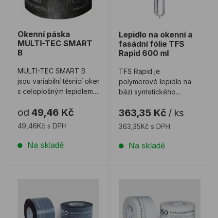
Okenní páska
Lepidlo na okenní a
MULTI-TEC SMART
fasádní fólie TFS
B
Rapid 600 ml
MULTI-TEC SMART B
TFS Rapid je
jsou variabilní těsnicí okenní fólie
polymerové lepidlo na
s celoplošným lepidlem
bázi syntetického
na jedné straně a lepi ...
kaučuku s organickými
od
49,46 Kč
363,35 Kč
/
ks
rozpouštědly na
lepení ok ...
49,46Kč s DPH
363,35Kč s DPH
Na skladě
Na skladě
Okenní páska ISO-CONNECT CL EXT
Okenní páska ISO-CONNE