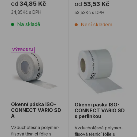
od
34,85 Kč
od
53,53 Kč
spáry otvorové konst ...
hnanému ...
34,85Kč s DPH
53,53Kč s DPH
Na skladě
Není skladem
Okenní páska ISO-CONNECT VARIO SD A
Okenní páska ISO-CONNEC
Okenní páska ISO-
Okenní páska ISO-
CONNECT VARIO SD
CONNECT VARIO SD
A
s perlinkou
Vzduchotěsná polymer-
Vzduchotěsná polymer-
flísová těsnicí fólie s
flísová těsnicí fólie s