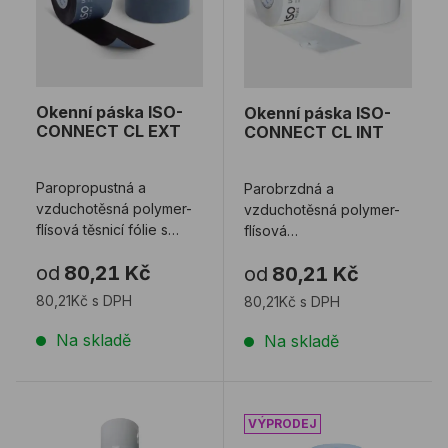
Okenní páska ISO-
Okenní páska ISO-
CONNECT CL EXT
CONNECT CL INT
Paropropustná a
Parobrzdná a
vzduchotěsná polymer-
vzduchotěsná polymer-
flísová těsnicí fólie s
flísová
odolností vůči hnanému
těsnicí fólie k utěsnění připojov
od
80,21 Kč
od
80,21 Kč
dešti. Používá s ...
spáry otvorové konstr ...
80,21Kč s DPH
80,21Kč s DPH
Na skladě
Na skladě
Primer LIM TEC sprej 500ml
Okenní páska ISO-CONN