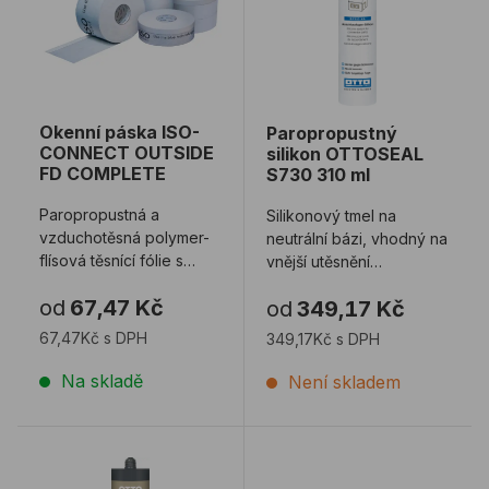
Okenní páska ISO-
Paropropustný
CONNECT OUTSIDE
silikon OTTOSEAL
FD COMPLETE
S730 310 ml
Paropropustná a
Silikonový tmel na
vzduchotěsná polymer-
neutrální bázi, vhodný na
flísová těsnící fólie s
vnější utěsnění
odolností vůči hnanému
připojovací
od
67,47 Kč
od
349,17 Kč
dešti. Používá s ...
spáry otvorových
konstrukcí ...
67,47Kč s DPH
349,17Kč s DPH
Na skladě
Není skladem
Parotěsný akrylový tmel OTTOSEAL A710 310 ml
Okenní páska ISO-CONN