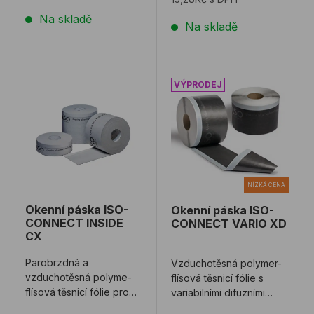
Na skladě
Na skladě
Okenní páska ISO-CONNECT INSIDE CX
Okenní páska ISO-CONN
NÍZKÁ CENA
Okenní páska ISO-
Okenní páska ISO-
CONNECT INSIDE
CONNECT VARIO XD
CX
Parobrzdná a
Vzduchotěsná polymer-
vzduchotěsná polyme-
flísová těsnicí fólie s
flísová těsnicí fólie pro
variabilními difuzními
utěsnění připojovací
odpory a odlolností vůči