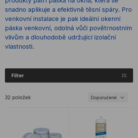
produkty patří páska na okna, která se
snadno aplikuje a efektivně těsní spáry. Pro
venkovní instalace je pak ideální okenní
páska venkovní, odolná vůči povětrnostním
vlivům a dlouhodobě udržující izolační
vlastnosti.
Filter
32 položek
Doporučené
Okenní páska ISO-CONNECT OUTSIDE FD COMPLE
Paropropustný silikon O