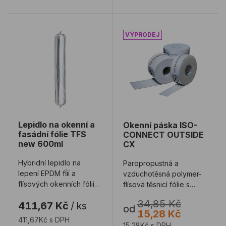
Lepidlo na okenní a fasádní fólie TFS new 600ml
Okenní páska ISO-CONN
Lepidlo na okenní a
Okenní páska ISO-
fasádní fólie TFS
CONNECT OUTSIDE
new 600ml
CX
Hybridní lepidlo na
Paropropustná a
lepení EPDM fĺií a
vzduchotěsná polymer-
flísových okenních fólií
flísová těsnicí fólie s
na ostění
odolností vůči hnanému
34,85 Kč
411,67 Kč
/
ks
dešti. Používá s ...
od
15,28 Kč
411,67Kč s DPH
15,28Kč s DPH