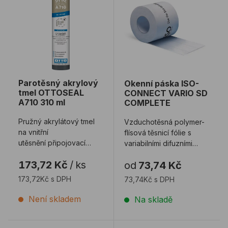
Parotěsný akrylový
Okenní páska ISO-
tmel OTTOSEAL
CONNECT VARIO SD
A710 310 ml
COMPLETE
Pružný akrylátový tmel
Vzduchotěsná polymer-
na vnitřní
flísová těsnicí fólie s
utěsnění připojovací
variabilními difuzními
spáry a netěsností. Tmel
odpory a odolností vůči
173,72 Kč
/
ks
od
73,74 Kč
splňuje požadavky na ...
hnanému ...
173,72Kč s DPH
73,74Kč s DPH
Není skladem
Na skladě