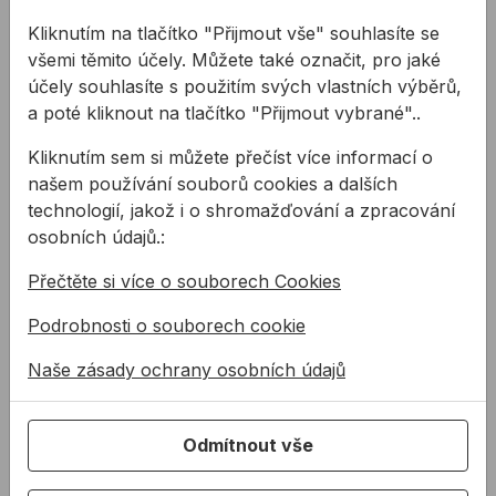
Parotěsná, vodotěsná a
Penetrační nátěr ke
Kliknutím na tlačítko "Přijmout vše" souhlasíte se
vzduchotěsná EPDM-
zlepšení adheze
všemi těmito účely. Můžete také označit, pro jaké
butyl
samolepicích okenních a
účely souhlasíte s použitím svých vlastních výběrů,
těsnicí fólie k utěsnění
fasádních fólií na savých
a poté kliknout na tlačítko "Přijmout vybrané"..
od
66,03 Kč
od
540,79 Kč
připojovací spáry
površích a při ...
otvorové k ...
66,03Kč s DPH
540,79Kč s DPH
Kliknutím sem si můžete přečíst více informací o
našem používání souborů cookies a dalších
Na skladě
Na skladě
technologií, jakož i o shromažďování a zpracování
osobních údajů.:
Těsnicí fólie Bituplast AW
Okenní páska ISO-CONNE
Přečtěte si více o souborech Cookies
Podrobnosti o souborech cookie
Naše zásady ochrany osobních údajů
Odmítnout vše
Těsnicí fólie
Okenní páska ISO-