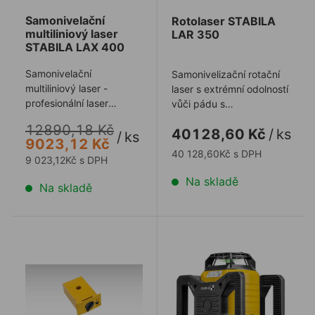
Samonivelační
Rotolaser STABILA
multiliniový laser
LAR 350
STABILA LAX 400
Samonivelační
Samonivelizační rotační
multiliniový laser -
laser s extrémní odolností
profesionální laser
vůči pádu s
vhodný pro interiérovou
IP65. První na světě!
12890,18 Kč
40128,60 Kč
/
ks
výstavbu.
Revoluční ovlád ...
/
ks
9023,12 Kč
40 128,60Kč s DPH
9 023,12Kč s DPH
Na skladě
Na skladě
Dobíjecí baterie STABILA AE-LAR350
Rotační laser STABILA LAR