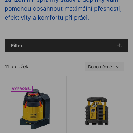
pomohou dosáhnout maximální přesnosti,
efektivity a komfortu při práci.
Filter
11 položek
Doporučené
Samonivelační multiliniový laser STABILA LAX 400
Rotolaser STABILA LAR 35