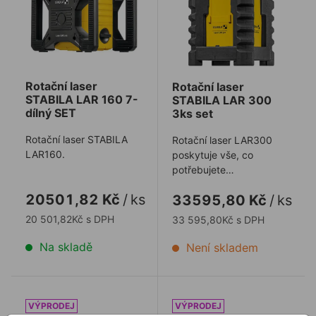
Rotační laser
Rotační laser
STABILA LAR 160 7-
STABILA LAR 300
dílný SET
3ks set
Rotační laser STABILA
Rotační laser LAR300
LAR160.
poskytuje vše, co
potřebujete
k efektivní práci. Tento
20501,82 Kč
/
ks
33595,80 Kč
/
ks
vysoce kvalitní produkt
...
20 501,82Kč s DPH
33 595,80Kč s DPH
Na skladě
Není skladem
Bateriová jednotkaSTABILA k LA180L
Držák přijímače STABILA 