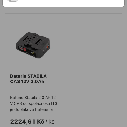
Na skladě
Na skladě
Baterie STABILA CAS 12V 2,0Ah
Baterie STABILA
CAS 12V 2,0Ah
Baterie Stabila 2,0 Ah 12
V CAS od společnosti ITS
je doplňková baterie pro
vybraný počet
2224,61 Kč
/
ks
laserových ...