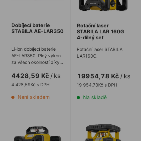
Dobíjecí baterie
Rotační laser
STABILA AE-LAR350
STABILA LAR 160G
4-dílný set
Li-ion dobíjecí baterie
Rotační laser STABILA
AE-LAR350. Plný výkon
LAR160G.
za všech okolností díky
lithium-iontové
4428,59 Kč
/
ks
19954,78 Kč
/
ks
technologii.
4 428,59Kč s DPH
19 954,78Kč s DPH
Není skladem
Na skladě
Rotační laser STABILA LAR 160 7-dílný SET
Rotační laser STABILA LAR