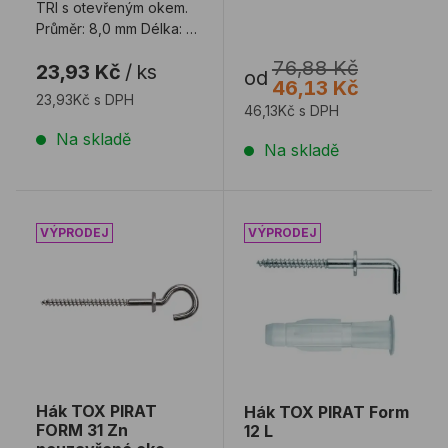
TRI s otevřeným okem.
Průměr: 8,0 mm Délka: 51
mm Upozornení: Vrtejte
76,88 Kč
23,93 Kč
/
ks
...
od
46,13 Kč
23,93Kč s DPH
46,13Kč s DPH
Na skladě
Na skladě
Hák TOX PIRAT FORM 31 Zn neuzavřené oko
Hák TOX PIRAT Form 12 L
Hák TOX PIRAT
Hák TOX PIRAT Form
FORM 31 Zn
12 L