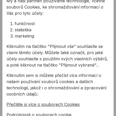
My a naši partneři používáme technologie, včetně
Hák TOX PIRAT Bill-L
Hák TOX PIRAT Form
souborů Cookies, ke shromažďování informací o
úzký
33 uzavřené oko
Vás pro tyto účely:
funkčnost
Hmoždinka s úzkým
Hmoždinka s uzavřeným
hákem TOX PIRAT Bill-L.
hákem TOX PIRAT Form
statistika
33.
marketing
13,03 Kč
17,59 Kč
/
ks
Kliknutím na tlačítko "Přijmout vše" souhlasíte se
/
ks
5,21 Kč
všemi těmito účely. Můžete také označit, pro jaké
17,59Kč s DPH
5,21Kč s DPH
účely souhlasíte s použitím svých vlastních výběrů,
Na skladě
a poté kliknout na tlačítko "Přijmout vybrané"..
Na skladě
Kliknutím sem si můžete přečíst více informací o
našem používání souborů cookies a dalších
Úhelník spojovací KL2 70x70x55mm
technologií, jakož i o shromažďování a zpracování
osobních údajů.:
Přečtěte si více o souborech Cookies
Podrobnosti o souborech cookie