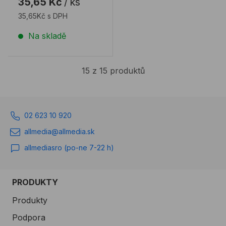
35,65 Kč
/
ks
...
35,65Kč s DPH
Na skladě
15 z 15 produktů
02 623 10 920
allmedia@allmedia.sk
allmediasro (po-ne 7-22 h)
PRODUKTY
Produkty
Podpora