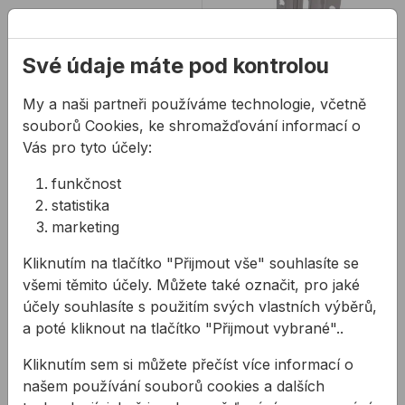
Své údaje máte pod kontrolou
My a naši partneři používáme technologie, včetně
souborů Cookies, ke shromažďování informací o
Klíč JUSTA SW13
Montážní úhelník
Vás pro tyto účely:
JB-W/XL
funkčnost
statistika
Speciálně tvarovaný
Montážní úhelník JB-
marketing
vidlicový klíč na konzoly
W/XL pro montáž
a podložky JUSTA
otvorových konstrukcí
Kliknutím na tlačítko "Přijmout vše" souhlasíte se
do roviny
všemi těmito účely. Můžete také označit, pro jaké
665,77 Kč
/
ks
od
165,16 Kč
/
ks
tepelné izolace
účely souhlasíte s použitím svých vlastních výběrů,
(předsazená mont ...
665,77Kč s DPH
165,17Kč s DPH
a poté kliknout na tlačítko "Přijmout vybrané"..
Na skladě
Není skladem
Kliknutím sem si můžete přečíst více informací o
našem používání souborů cookies a dalších