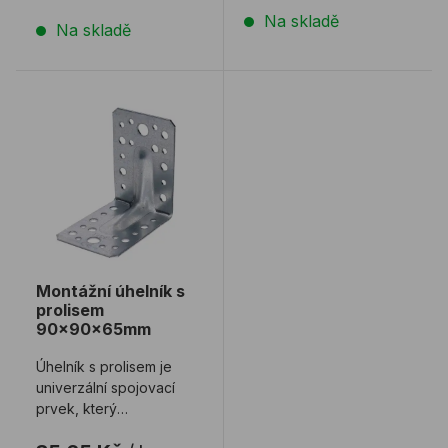
Na skladě
Na skladě
Montážní úhelník s prolisem 90x90x65mm
Montážní úhelník s
prolisem
90x90x65mm
Úhelník s prolisem je
univerzální spojovací
prvek, který
se používá primárně ke spojování dřevěných