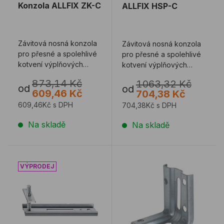
Konzola ALLFIX ZK-C
ALLFIX HSP-C
Závitová nosná konzola
Závitová nosná konzola
pro přesné a spolehlivé
pro přesné a spolehlivé
kotvení výplňových
kotvení výplňových
konstrukcí.
konstrukcí. Zdvojená
873,14 Kč
1063,32 Kč
konstrukce pr ...
od
od
609,46 Kč
704,38 Kč
609,46Kč s DPH
704,38Kč s DPH
Na skladě
Na skladě
Konzola JB-D
Montážní úhelník JB-W