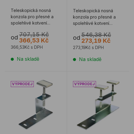
Teleskopická nosná
Teleskopická nosná
konzola pro přesné a
konzola pro přesné a
spolehlivé kotvení
spolehlivé kotvení
výplňových konstrukcí
výplňových konstrukcí
707,15 Kč
546,38 Kč
od
od
366,53 Kč
273,19 Kč
366,53Kč s DPH
273,19Kč s DPH
Na skladě
Na skladě
Konzola ALLFIX ZK-C
ALLFIX HSP-C