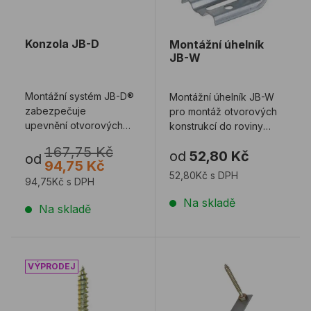
Konzola JB-D
Montážní úhelník
JB-W
Montážní systém JB-D®
Montážní úhelník JB-W
zabezpečuje
pro montáž otvorových
upevnění otvorových
konstrukcí do roviny
konstrukcí v
tepelné izolace
167,75 Kč
od
52,80 Kč
rovině tepelné izolace
(předsazená montáž ...
od
94,75 Kč
(před ...
52,80Kč s DPH
94,75Kč s DPH
Na skladě
Na skladě
Podložka JUSTA TT
Konzola JUSTA BA