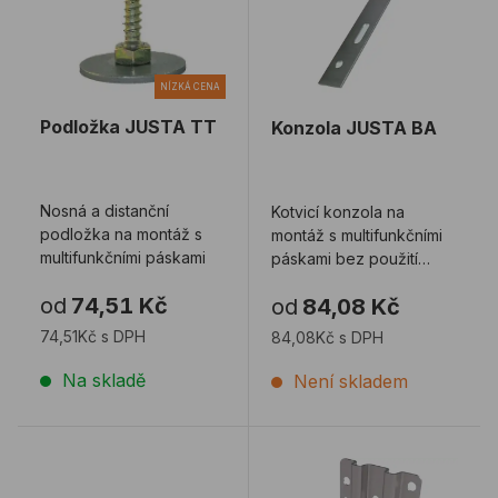
NÍZKÁ CENA
Podložka JUSTA TT
Konzola JUSTA BA
Nosná a distanční
Kotvicí konzola na
podložka na montáž s
montáž s multifunkčními
multifunkčními páskami
páskami bez použití
nosných a distančních
od
74,51 Kč
od
84,08 Kč
podložek.
74,51Kč s DPH
84,08Kč s DPH
Na skladě
Není skladem
Klíč JUSTA SW13
Montážní úhelník JB-W/X