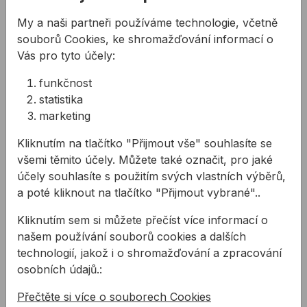
My a naši partneři používáme technologie, včetně
souborů Cookies, ke shromažďování informací o
Vás pro tyto účely:
funkčnost
Laserový dálkoměr
Laserový dálkoměr
statistika
STABILA LD 250 BT
STABILA LD 530 BT
marketing
Měření a dokumentace s
Digitální zaměření do 200
Kliknutím na tlačítko "Přijmout vše" souhlasíte se
laserem STABILA LD250
m - chytrý způsob
všemi těmito účely. Můžete také označit, pro jaké
BT jsou velmi
měření.
účely souhlasíte s použitím svých vlastních výběrů,
jednoduché
a poté kliknout na tlačítko "Přijmout vybrané"..
3334,52 Kč
/
ks
12403,08 Kč
/
ks
3 334,52Kč s DPH
12 403,08Kč s DPH
Kliknutím sem si můžete přečíst více informací o
našem používání souborů cookies a dalších
Na skladě
Na skladě
technologií, jakož i o shromažďování a zpracování
osobních údajů.:
4 z 4 produktů
Přečtěte si více o souborech Cookies