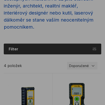
inženýr, architekt, realitní makléř,
interiérový designér nebo kutil, laserový
dálkoměr se stane vaším neocenitelným
pomocníkem.
Filter
4 položek
Doporučené
Laserový dálkoměr STABILA LD 320
Laserový dálkoměr STABI