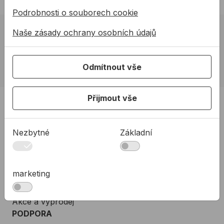
Podrobnosti o souborech cookie
Naše zásady ochrany osobních údajů
02 623 10 920
allmedia@allmedia.sk
allmediasro (po-ne 7-22 h)
Odmítnout vše
Přijmout vše
PRODUKTY
Produkty
Nezbytné
Základní
Podpora
Řešení
O nás
marketing
Kontakty
Akce a výprodej
PODPORA