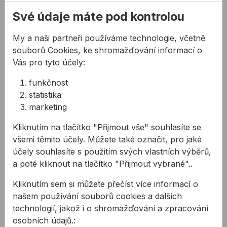
Měření délky
Měření plochy
Své údaje máte pod kontrolou
Měření objemu
Stálé měření
My a naši partneři používáme technologie, včetně
Pythagorická funkce 1: Určení úsečky pomocí 2
souborů Cookies, ke shromažďování informací o
pomocných měření
Vás pro tyto účely:
Pythagorická funkce 2: Určení jedné úsečky
funkčnost
pomocí 3 pomocných měření
statistika
Sledování min. hodnoty: Pomocí funkce trvalého
marketing
měření minimální hodnoty se zjišťuje nejkratší
vzdálenost mezi dvěma body
Kliknutím na tlačítko "Přijmout vše" souhlasíte se
Sledování Max. hodnoty: Pomocí funkce trvalého
všemi těmito účely. Můžete také označit, pro jaké
měření se zjišťuje maximální úhlopříčka
účely souhlasíte s použitím svých vlastních výběrů,
Časovač: automatické spuštění - Např. pro měření
a poté kliknout na tlačítko "Přijmout vybrané"..
ze stojanu bez kývavých pohybů
Vytyčení vzdálenosti
Kliknutím sem si můžete přečíst více informací o
Měření sklonu: Senzor sklonu, změří sklon mezi ±
našem používání souborů cookies a dalších
180°
technologií, jakož i o shromažďování a zpracování
Nepřímé měření vzdálenosti: umožňuje změření
osobních údajů.: