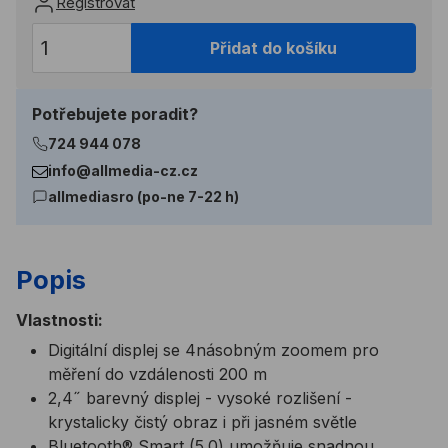
Registrovat
Přidat do košíku
Potřebujete poradit?
724 944 078
info@allmedia-cz.cz
allmediasro (po-ne 7-22 h)
Popis
Vlastnosti:
Digitální displej se 4násobným zoomem pro
měření do vzdálenosti 200 m
2,4˝ barevný displej - vysoké rozlišení -
krystalicky čistý obraz i při jasném světle
Bluetooth® Smart (5.0) umožňuje snadnou