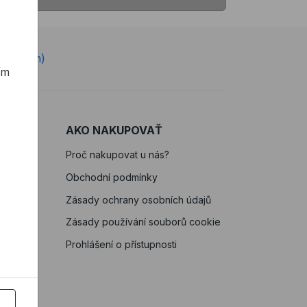
e 7-22 h)
ím
AKO NAKUPOVAŤ
Proč nakupovat u nás?
Obchodní podmínky
Zásady ochrany osobních údajů
Zásady používání souborů cookie
Prohlášení o přístupnosti