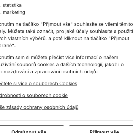
statistika
marketing
knutím na tlačítko "Přijmout vše" souhlasíte se všemi těmito
4 944 078
info@allmedia-cz.cz
allmediasro (po-n
ly. Můžete také označit, pro jaké účely souhlasíte s použit
ch vlastních výběrů, a poté kliknout na tlačítko "Přijmout
brané"..
KONTAKTY
O NÁS
iknutím sem si můžete přečíst více informací o našem
žívání souborů cookies a dalších technologií, jakož i o
Společnost
Kdo jsme
romažďování a zpracování osobních údajů.:
Kancelář
35 let ALLMEDIA
ečtěte si více o souborech Cookies
Technická podpora
Aktuality
drobnosti o souborech cookie
Zákaznická podpora
Partneři
Servis nářadí
Reference
še zásady ochrany osobních údajů
ALLMEDIA Newsletter
Odmítnout vše
Přijmout vše