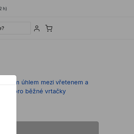
2 h)
Sign in
avoúhlým úhlem mezi vřetenem a
á jsou pro běžné vrtačky