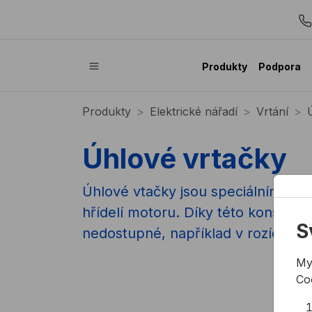
Produkty
Podpora
Produkty
Elektrické nářadí
Vrtání
Úhlové vrtačky
Úhlové vtačky jsou speciálním typ
hřídelí motoru. Díky této konstruk
S
nedostupné, například v rozích, ú
My
Co
Nena