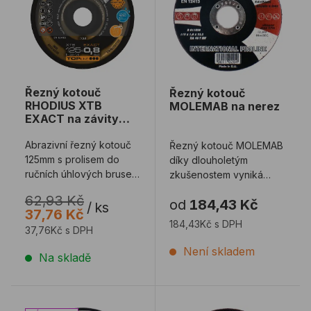
Řezný kotouč
Řezný kotouč
RHODIUS XTB
MOLEMAB na nerez
EXACT na závity
125mm
Abrazivní řezný kotouč
Řezný kotouč MOLEMAB
125mm s prolisem do
díky dlouholetým
ručních úhlových brusek
zkušenostem vyniká
určený
velmi dlouhou životností
62,93 Kč
od
184,43 Kč
k řezání závitových tyčí
a vynikajícím pomě ...
/
ks
37,76 Kč
z ...
184,43Kč s DPH
37,76Kč s DPH
Není skladem
Na skladě
Řezný kotouč BOSCH Expert Stone na kámen
Řezný kotouč BOSCH X-L