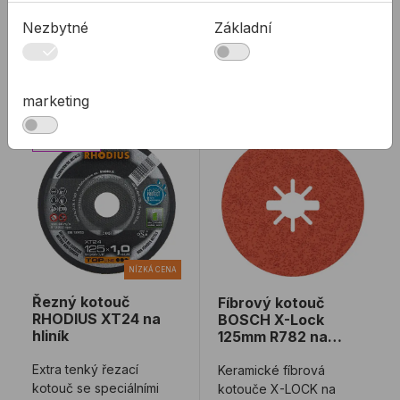
od
od
31,46 Kč
52,60 Kč
Nezbytné
Základní
31,46Kč s DPH
52,60Kč s DPH
Na skladě
Na skladě
marketing
Řezný kotouč RHODIUS XT24 na hliník
Fíbrový kotouč BOSCH X
NÍZKÁ CENA
Řezný kotouč
Fíbrový kotouč
RHODIUS XT24 na
BOSCH X-Lock
hliník
125mm R782 na
nerez PRISMA
Extra tenký řezací
Keramické fíbrová
kotouč se speciálními
kotouče X-LOCK na