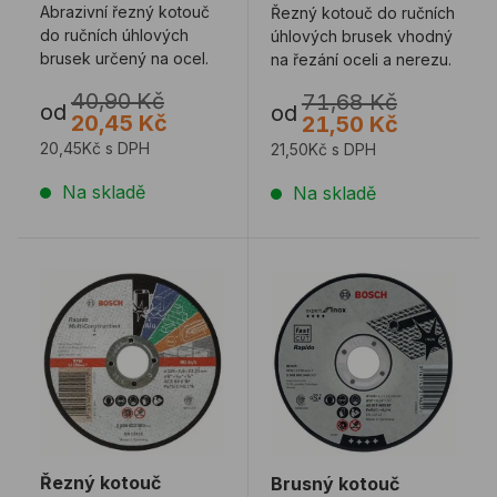
Abrazivní řezný kotouč
Řezný kotouč do ručních
do ručních úhlových
úhlových brusek vhodný
brusek určený na ocel.
na řezání oceli a nerezu.
40,90 Kč
71,68 Kč
od
od
20,45 Kč
21,50 Kč
20,45Kč s DPH
21,50Kč s DPH
Na skladě
Na skladě
Řezný kotouč BOSCH MultiConstruction na nerez, hlin
Brusný kotouč BOSCH EX
Řezný kotouč
Brusný kotouč