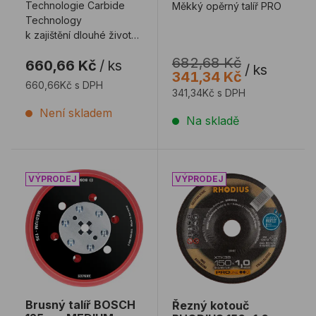
Technologie Carbide
Měkký opěrný talíř PRO
Technology
k zajištění dlouhé životnosti
při řezání různých
682,68 Kč
660,66 Kč
/
ks
materiálů. Technolog ...
/
ks
341,34 Kč
660,66Kč s DPH
341,34Kč s DPH
Není skladem
Na skladě
Brusný talíř BOSCH 125mm MEDIUM EXPERT
Řezný kotouč RHODIUS 1
Brusný talíř BOSCH
Řezný kotouč