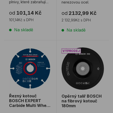
plnivy, které zabraňují
nerezovou ocel.
ucpávání kotouče.
od
101,14 Kč
od
2132,99 Kč
Ideální také pro ...
101,14Kč s DPH
2 132,99Kč s DPH
Na skladě
Na skladě
Řezný kotouč BOSCH EXPERT Carbide Multi Wheel 
Opěrný talíř BOSCH na fi
Řezný kotouč
Opěrný talíř BOSCH
BOSCH EXPERT
na fibrový kotouč
Carbide Multi Wheel
180mm
125mm 22,23mm