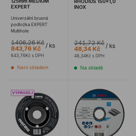
125mm MEDIUM
RHODIUS 150x1,0
EXPERT
INOX
Univerzální brusná
podložka EXPERT
Multihole
1406,26 Kč
241,72 Kč
/
ks
/
ks
843,76 Kč
48,34 Kč
843,76Kč s DPH
48,34Kč s DPH
Není skladem
Na skladě
Kotouč rašple šikmá 115x3x22,2mm DŘEVO
Řezný kotouč BOSCH 125