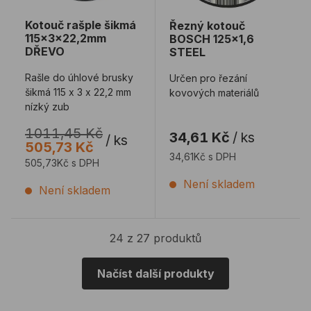
Kotouč rašple šikmá
Řezný kotouč
115x3x22,2mm
BOSCH 125x1,6
DŘEVO
STEEL
Rašle do úhlové brusky
Určen pro řezání
šikmá 115 x 3 x 22,2 mm
kovových materiálů
nízký zub
1011,45 Kč
34,61 Kč
/
ks
/
ks
505,73 Kč
34,61Kč s DPH
505,73Kč s DPH
Není skladem
Není skladem
24 z 27 produktů
Načíst další produkty