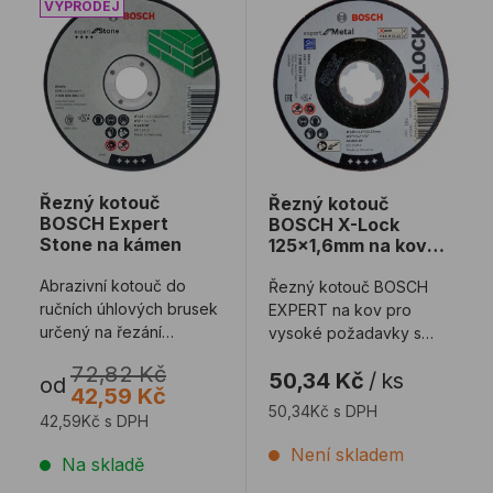
Řezný kotouč
Řezný kotouč
BOSCH Expert
BOSCH X-Lock
Stone na kámen
125x1,6mm na kov
EXPERT
Abrazivní kotouč do
Řezný kotouč BOSCH
ručních úhlových brusek
EXPERT na kov pro
určený na řezání
vysoké požadavky s
kamene, betonu,
beznástrojová upínáním
72,82 Kč
50,34 Kč
/
ks
břidlice, obkládaček a ...
X-Lock.
od
42,59 Kč
50,34Kč s DPH
42,59Kč s DPH
Není skladem
Na skladě