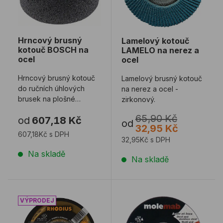
Hrncový brusný
Lamelový kotouč
kotouč BOSCH na
LAMELO na nerez a
ocel
ocel
Hrncový brusný kotouč
Lamelový brusný kotouč
do ručních úhlových
na nerez a ocel -
brusek na plošné
zirkonový.
brošení oceli.
65,90 Kč
od
607,18 Kč
od
32,95 Kč
607,18Kč s DPH
32,95Kč s DPH
Na skladě
Na skladě
Řezný kotouč RHODIUS XTB EXACT na závity 125m
Řezný kotouč MOLEMAB n