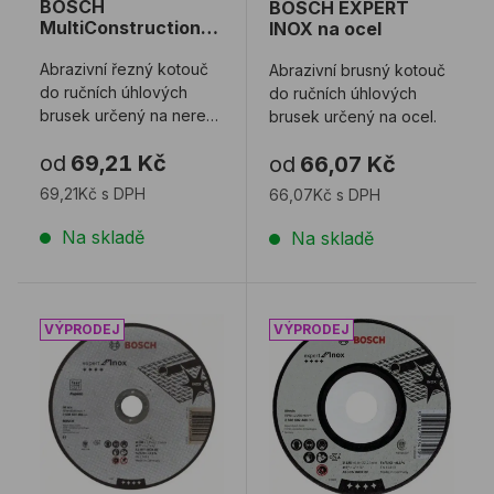
BOSCH
BOSCH EXPERT
MultiConstruction
INOX na ocel
na nerez, hliník,
plast, kámen a
Abrazivní řezný kotouč
Abrazivní brusný kotouč
keramiku
do ručních úhlových
do ručních úhlových
brusek určený na nerez,
brusek určený na ocel.
hliník, plast, kámen a
od
69,21 Kč
od
66,07 Kč
keramiku. ...
69,21Kč s DPH
66,07Kč s DPH
Na skladě
Na skladě
Řezný kotouč BOSCH EXPERT INOX na nerez
Brusný kotouč BOSCH EX