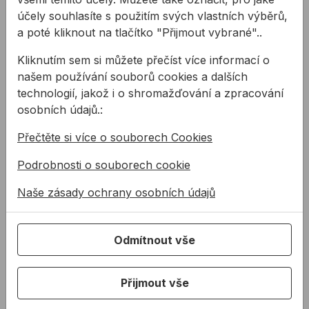
Na skladě
účely souhlasíte s použitím svých vlastních výběrů,
Není skladem
a poté kliknout na tlačítko "Přijmout vybrané"..
Kliknutím sem si můžete přečíst více informací o
Lamelový kotouč BOSCH 125mm na kov EXPERT
Lamelový kotouč LAMELO 
našem používání souborů cookies a dalších
technologií, jakož i o shromažďování a zpracování
osobních údajů.:
Přečtěte si více o souborech Cookies
Podrobnosti o souborech cookie
Naše zásady ochrany osobních údajů
Lamelový kotouč
Lamelový kotouč
BOSCH 125mm na
LAMELO na nerez
kov EXPERT
Odmítnout vše
Vějířovitý brusný kotouč
Lamelový brusný kotouč
BOSCH na kov s
s keramickým zrnem
prielisom - EN 13743,
určný na nerez.
Přijmout vše
nosný talíř z tkaniny ze
78,65 Kč
105,20 Kč
skleněných vl ...