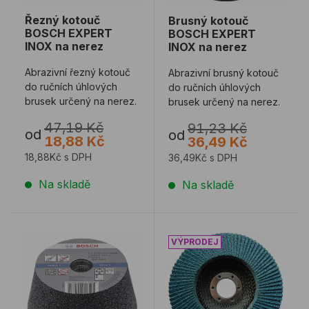
Řezný kotouč
Brusný kotouč
BOSCH EXPERT
BOSCH EXPERT
INOX na nerez
INOX na nerez
Abrazivní řezný kotouč
Abrazivní brusný kotouč
do ručních úhlových
do ručních úhlových
brusek určený na nerez.
brusek určený na nerez.
47,19 Kč
91,23 Kč
od
od
18,88 Kč
36,49 Kč
18,88Kč s DPH
36,49Kč s DPH
Na skladě
Na skladě
Hrncový brusný kotouč BOSCH na ocel
Lamelový kotouč LAMELO 