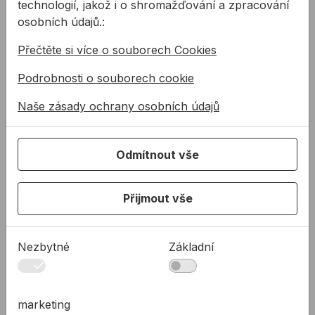
technologií, jakož i o shromažďování a zpracování
PAGEL VB blesková zálivka
PAGEL VS-P 25kg tixotropn
osobních údajů.:
Přečtěte si více o souborech Cookies
Podrobnosti o souborech cookie
Naše zásady ochrany osobních údajů
PAGEL VB blesková
PAGEL VS-P 25kg
Odmítnout vše
zálivka
tixotropná
plastmalta
Přijmout vše
Nezmraštivé a
Pagel VS-P je
expanzivní zálivkové
nezmraštivo expanzivní
hmoty s velmi krátkými
malta plastické
Nezbytné
Základní
časy tuhnutí. Zatížitelnost
konzistence na
od
54,75 Kč
35,79 Kč
/
kg
je možná již p ...
cementové bázi. Slouží
na static ...
54,75Kč s DPH
35,79Kč s DPH
marketing
Na skladě
Není skladem