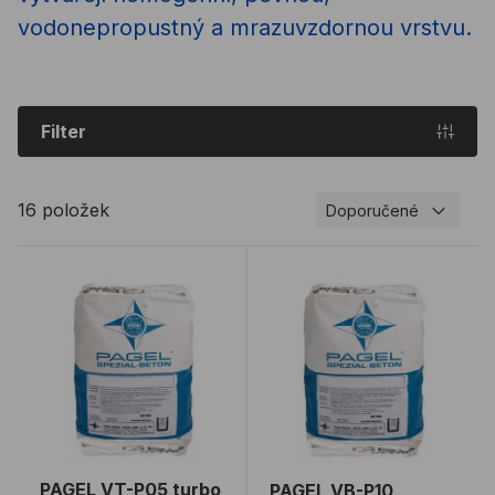
vodonepropustný a mrazuvzdornou vrstvu.
Filter
16 položek
Doporučené
PAGEL VT-P05 turbo zálivka plastická
PAGEL VB-P10 blesková zál
PAGEL VT-P05 turbo
PAGEL VB-P10