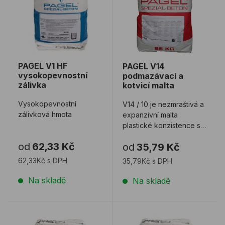
PAGEL V1 HF
PAGEL V14
vysokopevnostní
podmazávací a
zálivka
kotvicí malta
Vysokopevnostní
V14 / 10 je nezmraštivá a
zálivková hmota
expanzivní malta
plastické konzistence se
zrnitostí 0-1mm V14 / 40
od
62,33 Kč
od
35,79 Kč
je n ...
62,33Kč s DPH
35,79Kč s DPH
Na skladě
Na skladě
PAGEL V2 rychlá zálivková hmota
Nesvraštivý a expanzivní