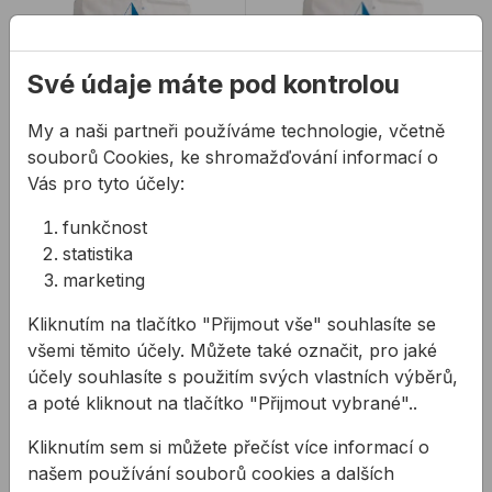
Své údaje máte pod kontrolou
My a naši partneři používáme technologie, včetně
souborů Cookies, ke shromažďování informací o
Vás pro tyto účely:
PAGEL V2 rychlá
Nesvraštivý a
zálivková hmota
expanzivní zálivkový
funkčnost
beton PAGEL
V80C45 a V160C45
statistika
Nezmraštivě expanzivní
Nesvraštivý a
marketing
zálivkové hmoty
expanzivní zálivkový
zatížitelné již po 2
beton na velkoobjemové
Kliknutím na tlačítko "Přijmout vše" souhlasíte se
hodinách (dokonce i při
kotvicí a zálivkové
všemi těmito účely. Můžete také označit, pro jaké
od
47,32 Kč
od
34,23 Kč
5 °C): V2/ ...
práce. V80C45 zálivk ...
účely souhlasíte s použitím svých vlastních výběrů,
47,32Kč s DPH
34,23Kč s DPH
a poté kliknout na tlačítko "Přijmout vybrané"..
Na skladě
Není skladem
Kliknutím sem si můžete přečíst více informací o
našem používání souborů cookies a dalších