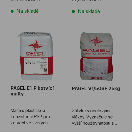
Na skladě
Na skladě
PAGEL E1-P kotvící malty
PAGEL V1/50SF 25kg
PAGEL E1-P kotvící
PAGEL V1/50SF 25kg
malty
Malta s plastickou
Zálivka s ocelovými
konzistencí E1-P pro
vlákny. Vyznačuje se
kotvení ve svislých
vyšší houževnatostí a
stěnách a stropech,
rázovou odolností.PAGEL