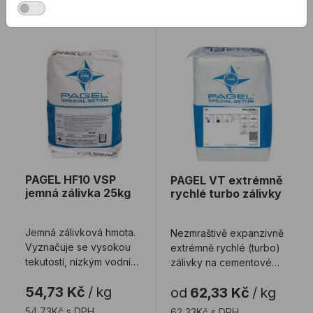
PAGEL HF10 VSP jemná zálivka 25kg
PAGEL VT extrémně rychlé
PAGEL HF10 VSP
PAGEL VT extrémně
jemná zálivka 25kg
rychlé turbo zálivky
Jemná zálivková hmota.
Nezmraštivě expanzivně
Vyznačuje se vysokou
extrémně rychlé (turbo)
tekutostí, nízkým vodním
zálivky na cementové
součinitelem w/c,
bázi.
54,73 Kč
/
kg
od
62,33 Kč
/
kg
vysokou pevno ...
54,73Kč s DPH
62,33Kč s DPH