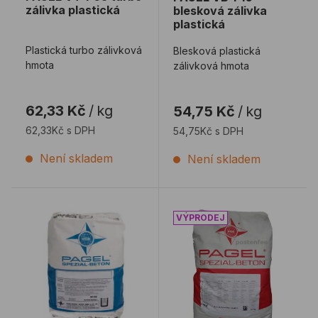
zálivka plastická
blesková zálivka
plastická
Plastická turbo zálivková
Blesková plastická
hmota
zálivková hmota
62,33 Kč
/
kg
54,75 Kč
/
kg
62,33Kč s DPH
54,75Kč s DPH
Není skladem
Není skladem
PAGEL VS zálivková malta
PAGEL E1 kotvicí malta