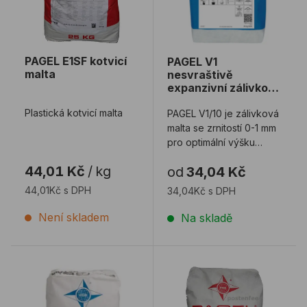
PAGEL E1SF kotvicí
PAGEL V1
malta
nesvraštivě
expanzivní zálivkové
hmoty
Plastická kotvicí malta
PAGEL V1/10 je zálivková
malta se zrnitostí 0-1 mm
pro optimální výšku
podlévacích prací 5-30
44,01 Kč
/
kg
od
34,04 Kč
mm PA ...
44,01Kč s DPH
34,04Kč s DPH
Není skladem
Na skladě
PAGEL V1 HF vysokopevnostní zálivka
PAGEL V14 podmazávací a 