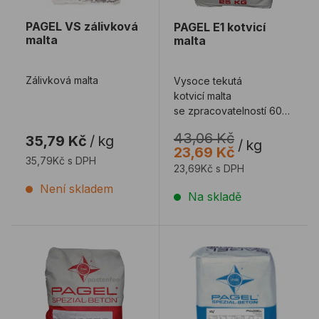
PAGEL VS zálivková
PAGEL E1 kotvicí
malta
malta
Zálivková malta
Vysoce tekutá
kotvicí malta
se zpracovatelností 60
min. (při 30°C)
43,06 Kč
35,79 Kč
/
kg
/
kg
23,69 Kč
35,79Kč s DPH
23,69Kč s DPH
Není skladem
Na skladě
PAGEL E1SF kotvicí malta
PAGEL V1 nesvraštivě expa