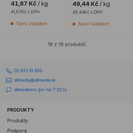
41,67 Kč
/
kg
49,44 Kč
/
kg
vyplňování spár, dut ...
V1/50SF záliv ...
41,67Kč s DPH
49,44Kč s DPH
Není skladem
Není skladem
16 z 16 produktů
02 623 10 920
allmedia@allmedia.sk
allmediasro (po-ne 7-22 h)
PRODUKTY
Produkty
Podpora