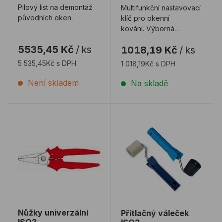
Pilový list na demontáž
Multifunkční nastavovací
původních oken.
klíč pro okenní
kování. Výborná
pomůcka pro montážní
5535,45 Kč
/
ks
1018,19 Kč
/
ks
skupiny, popřípadě pro ...
5 535,45Kč s DPH
1 018,19Kč s DPH
Není skladem
Na skladě
Nůžky univerzální ISO3
Přítlačný váleček ISO3
Nůžky univerzální
Přítlačný váleček