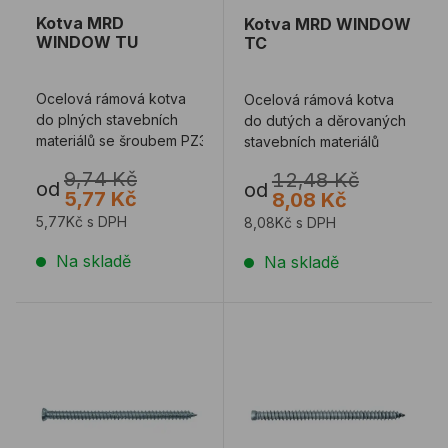
Kotva MRD
Kotva MRD WINDOW
WINDOW TU
TC
Ocelová rámová kotva
Ocelová rámová kotva
do plných stavebních
do dutých a děrovaných
materiálů se šroubem PZ3
stavebních materiálů
9,74 Kč
12,48 Kč
od
od
5,77 Kč
8,08 Kč
5,77Kč s DPH
8,08Kč s DPH
Na skladě
Na skladě
Kotevní turbošroub se zápustnou hlavou RS TORX 3
Kotevní turbošroub s ma