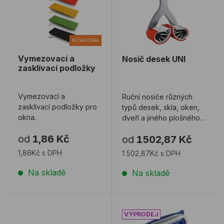
NÍZKÁ CENA
Vymezovací a
Nosič desek UNI
zasklívací podložky
Vymezovací a
Ruční nosiče různých
zasklívací podložky pro
typů desek, skla, oken,
okna.
dveří a jiného plošného
materiálu. Prodává se v
od
1,86 Kč
od
1502,87 Kč
páru.
1,86Kč s DPH
1 502,87Kč s DPH
Na skladě
Na skladě
Kladivo zasklívací
Nosič skla BOHLE VERIB