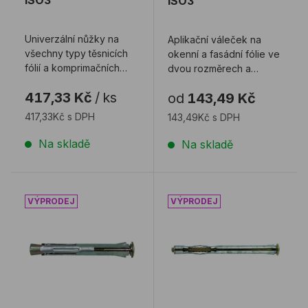
ISO3
ISO3
Univerzální nůžky na
Aplikační váleček na
všechny typy těsnicích
okenní a fasádní fólie ve
fólií a komprimačních
dvou rozměrech a
pásek.
tvrdostech.
417,33 Kč
/
ks
od
143,49 Kč
417,33Kč s DPH
143,49Kč s DPH
Na skladě
Na skladě
Kotva MRD WINDOW TU
Kotva MRD WINDOW TC