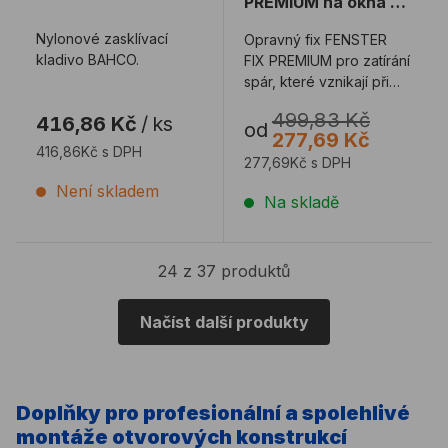
PREMIUM na okná a
dveře
Nylonové zasklívací
Opravný fix FENSTER
kladivo BAHCO.
FIX PREMIUM pro zatírání
spár, které vznikají při
svařování plastových
499,83 Kč
416,86 Kč
/
ks
rámů, fól ...
od
277,69 Kč
416,86Kč s DPH
277,69Kč s DPH
Není skladem
Na skladě
24 z 37 produktů
Načíst další produkty
Doplňky pro profesionální a spolehlivé
montáže otvorových konstrukcí