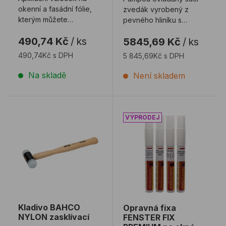
okenní a fasádní fólie,
zvedák vyrobený z
kterým můžete
pevného hliníku s
fólii zatlačit do drážky.
vysokou
490,74 Kč
/
ks
5845,69 Kč
/
ks
Váleček slouží ...
nosností k manipulaci s
velkými pře ...
490,74Kč s DPH
5 845,69Kč s DPH
Na skladě
Není skladem
Kladivo BAHCO NYLON zasklívací
Opravná fixa FENSTER FI
Kladivo BAHCO
Opravná fixa
NYLON zasklívací
FENSTER FIX