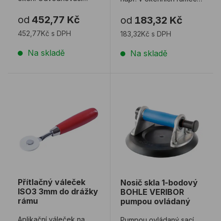
drážky slouží na
Na výběr v různých
od
452,77 Kč
od
183,32 Kč
plastových oknech za
barevných pro ...
účel ...
452,77Kč s DPH
183,32Kč s DPH
Na skladě
Na skladě
Přítlačný váleček ISO3 3mm do drážky rámu
Nosič skla 1-bodový BOH
Přítlačný váleček
Nosič skla 1-bodový
ISO3 3mm do drážky
BOHLE VERIBOR
rámu
pumpou ovládaný
Aplikační váleček na
Pumpou ovládaný sací