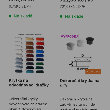
6,75Kč s DPH
721,03Kč s DPH
Na skladě
Na skladě
Krytka na odvodňovací drážky
Dekorační krytka na díry
NÍZKÁ CENA
Krytka na
Dekorační krytka na
odvodňovací drážky
díry
Unizerzální krytky
Dekorační krytka na
odvodňovacích drážek
zakrytí navrtaných děr
oken. Odvodňovací
např. v okenních rámech.