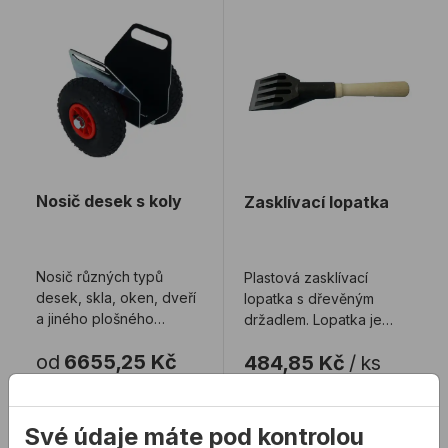
Nosič desek s koly
Zasklívací lopatka
Nosič desek s koly
Zasklívací lopatka
Nosič různých typů
Plastová zasklívací
desek, skla, oken, dveří
lopatka s dřevěným
a jiného plošného
držadlem. Lopatka je
materiálu na kolečkách.
určená pro zasklívání ve
od
6655,25 Kč
484,85 Kč
/
ks
výrobách u PVC, ...
6 655,25Kč s DPH
484,85Kč s DPH
Na skladě
Na skladě
Své údaje máte pod kontrolou