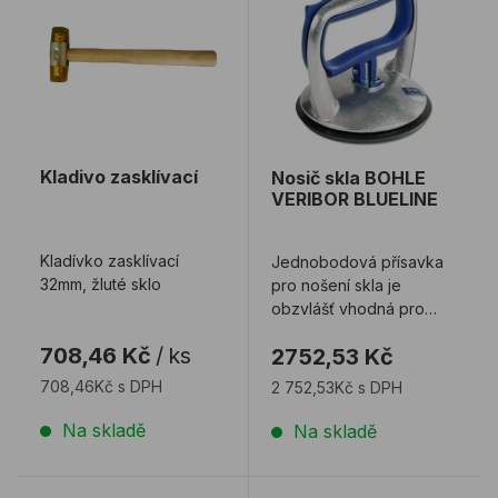
Kladivo zasklívací
Nosič skla BOHLE
VERIBOR BLUELINE
Kladívko zasklívací
Jednobodová přísavka
32mm, žluté sklo
pro nošení skla je
obzvlášť vhodná pro
čelní lepení pracovních
708,46 Kč
/
ks
2752,53 Kč
desek nebo pultů ...
708,46Kč s DPH
2 752,53Kč s DPH
Na skladě
Na skladě