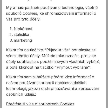
My a naši partneři používáme technologie, včetně
Multifunkční špachtle
Nosné a vymezovací podl
souborů Cookies, ke shromažďování informací o
Vás pro tyto účely:
funkčnost
statistika
marketing
Kliknutím na tlačítko "Přijmout vše" souhlasíte se
všemi těmito účely. Můžete také označit, pro jaké
Multifunkční
Nosné a vymezovací
účely souhlasíte s použitím svých vlastních výběrů,
špachtle
podložky
a poté kliknout na tlačítko "Přijmout vybrané"..
Kliknutím sem si můžete přečíst více informací o
Špachtle určená na
Nosná a vymezovací
různé druhy prací.
podložka pro
našem používání souborů cookies a dalších
spolehlivou montáž
technologií, jakož i o shromažďování a zpracování
výplňových konstrukcí.
osobních údajů.:
319,49 Kč
/
ks
od
2,83 Kč
Přečtěte si více o souborech Cookies
319,49Kč s DPH
2,83Kč s DPH