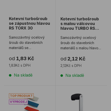
Kotevní turbošroub
Kotevní turbošroub
se zápustnou hlavou
s malou válcovou
RS TORX 30
hlavou TURBO RS
TORX 30
Samozávrtný ocelový
Samozávrtný ocelový
šroub do stavebních
šroub do stavebních
materiálů se
materiálů s malou hlavou
zápustnou hlavou typu
typu TURBO RS TORX
od
1,83 Kč
od
2,12 Kč
TURBO RS TORX 30.
30.
1,83Kč s DPH
2,12Kč s DPH
Na skladě
Na skladě
Vymezovací a zasklívací podložky
Nosič desek UNI