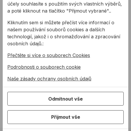
účely souhlasíte s použitím svých vlastních výběrů,
a poté kliknout na tlačítko "Přijmout vybrané"..
Související články
Kliknutím sem si můžete přečíst více informací o
našem používání souborů cookies a dalších
technologií, jakož i o shromažďování a zpracování
osobních údajů.:
Přečtěte si více o souborech Cookies
Nosiče těžkých
Manipulační
Podrobnosti o souborech cookie
plochých materiálů
technika
Naše zásady ochrany osobních údajů
Už žádné bolesti zad!
Potřebujete přenést těžké
Konec nepřiměřené zátěži
a nadrozměrné břemeno?
montážníků zejména v
Máme pro vás řešení.
Odmítnout vše
oblasti zad – praktické
nosiče desek, skla, rámů,
Přijmout vše
desek a jiných plochých
materiálů šetří záda.