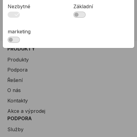
Nezbytné
Základní
02 623 10 920
allmedia@allmedia.sk
allmediasro (po-ne 7-22 h)
marketing
PRODUKTY
Produkty
Podpora
Řešení
O nás
Kontakty
Akce a výprodej
PODPORA
Služby