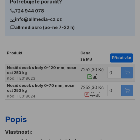
Potřebujete poradit?
724 944 078
info@allmedia-cz.cz
allmediasro (po-ne 7-22 h)
Produkt
Cena
Přidat vše
za MJ
Nosič desek s koly 0-120 mm, nosn
7252,30 Kč
ost 250 kg
Kód:
TE318623
Nosič desek s koly 0-70 mm, nosn
7252,30 Kč
ost 250 kg
Kód:
TE318624
Popis
Vlastnosti: