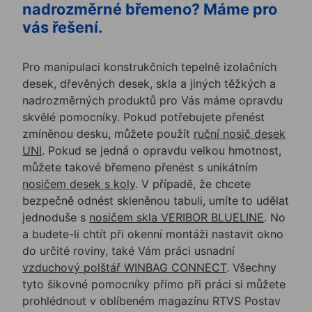
nadrozměrné břemeno? Máme pro
vás řešení.
Pro manipulaci konstrukčních tepelně izolačních
desek, dřevěných desek, skla a jiných těžkých a
nadrozměrných produktů pro Vás máme opravdu
skvělé pomocníky. Pokud potřebujete přenést
zmíněnou desku, můžete použít
ruční nosič desek
UNI
. Pokud se jedná o opravdu velkou hmotnost,
můžete takové břemeno přenést s unikátním
nosičem desek s koly
. V případě, že chcete
bezpečně odnést skleněnou tabuli, umíte to udělat
jednoduše s
nosičem skla VERIBOR BLUELINE
. No
a budete-li chtít při okenní montáži nastavit okno
do určité roviny, také Vám práci usnadní
vzduchový polštář WINBAG CONNECT
. Všechny
tyto šikovné pomocníky přímo při práci si můžete
prohlédnout v oblíbeném magazínu RTVS Postav