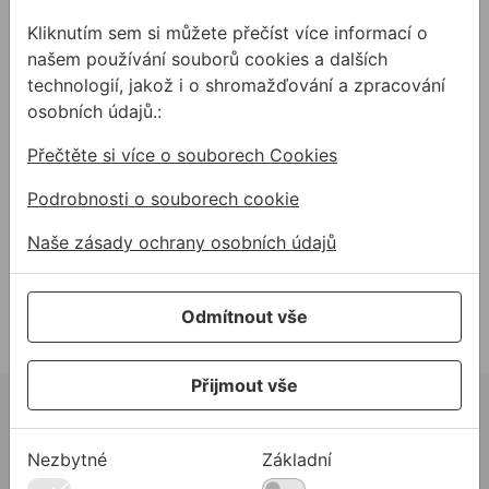
Kliknutím sem si můžete přečíst více informací o
našem používání souborů cookies a dalších
technologií, jakož i o shromažďování a zpracování
osobních údajů.:
Nosič desek UNI
Nosič desek s koly
Přečtěte si více o souborech Cookies
Ruční nosiče různých typů
Nosič různých typů desek,
desek, skla, oken, dveří a
skla, oken, dveří a jiného
Podrobnosti o souborech cookie
jiného plošného
plošného materiálu na
materiálu. Prodává se v páru.
kolečkách.
Naše zásady ochrany osobních údajů
od
1502,87 Kč
od
6655,25 Kč
1 502,87Kč s DPH
6 655,25Kč s DPH
Odmítnout vše
Na skladě
Na skladě
Přijmout vše
02 623 10 920
allmedia@allmedia.sk
Nezbytné
Základní
allmediasro (po-ne 7-22 h)