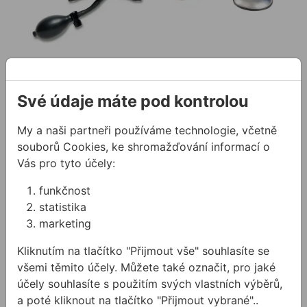
Vzduchový polštář
Nosič skla 2-bodový
WINBAG CONNECT
BOHLE VERIBOR
BLUELINE
Své údaje máte pod kontrolou
WINBAG® je velmi výkonný,
Dvoubodová přísavka pro
ručně ovládaný nafukovací
My a naši partneři používáme technologie, včetně
nošení skla je obzvlášť
vzduchový vymezovací klín
vhodná pro čelní lepení
s vlákny z vyztuženého ...
souborů Cookies, ke shromažďování informací o
721,03 Kč
/
ks
pracovních desek nebo
Vás pro tyto účely:
2752,53 Kč
/
ks
pultů. ...
721,03Kč s DPH
funkčnost
2 752,53Kč s DPH
Na skladě
statistika
Není skladem
marketing
Nosič desek UNI
Nosič desek s koly
Kliknutím na tlačítko "Přijmout vše" souhlasíte se
všemi těmito účely. Můžete také označit, pro jaké
účely souhlasíte s použitím svých vlastních výběrů,
a poté kliknout na tlačítko "Přijmout vybrané"..