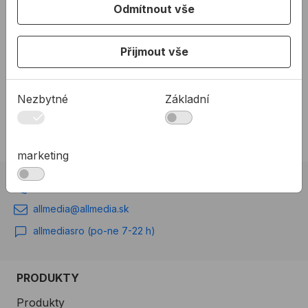
Nosič desek s koly
Odmítnout vše
Nosič různých typů desek,
skla, oken, dveří a jiného
Přijmout vše
plošného materiálu na
kolečkách.
od
6655,25 Kč
Nezbytné
Základní
6 655,25Kč s DPH
Na skladě
marketing
02 623 10 920
allmedia@allmedia.sk
allmediasro (po-ne 7-22 h)
PRODUKTY
Produkty