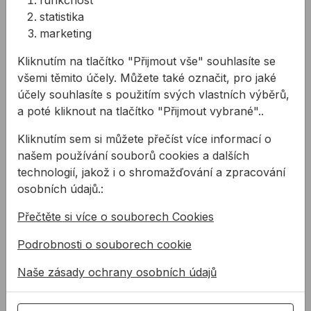
funkčnost
Nosič skla BOHLE
Nosič desek UNI
VERIBOR BLUELINE
statistika
Ruční nosiče různých typů
marketing
Jednobodová přísavka pro
desek, skla, oken, dveří a
nošení skla je obzvlášť
jiného plošného
Kliknutím na tlačítko "Přijmout vše" souhlasíte se
vhodná pro čelní lepení
materiálu. Prodává se v páru.
všemi těmito účely. Můžete také označit, pro jaké
pracovních desek nebo
od
1502,87 Kč
účely souhlasíte s použitím svých vlastních výběrů,
2752,53 Kč
pultů ...
1 502,87Kč s DPH
a poté kliknout na tlačítko "Přijmout vybrané"..
2 752,53Kč s DPH
Na skladě
Kliknutím sem si můžete přečíst více informací o
Na skladě
našem používání souborů cookies a dalších
Nosič desek s koly
technologií, jakož i o shromažďování a zpracování
osobních údajů.:
Přečtěte si více o souborech Cookies
Podrobnosti o souborech cookie
Naše zásady ochrany osobních údajů