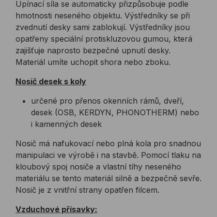
Upínací síla se automaticky přizpůsobuje podle
hmotnosti neseného objektu. Výstředníky se při
zvednutí desky sami zablokují. Výstředníky jsou
opatřeny speciální protiskluzovou gumou, která
zajišťuje naprosto bezpečné upnutí desky.
Materiál umíte uchopit shora nebo zboku.
Nosič desek s koly
určené pro přenos okenních rámů, dveří,
desek (OSB, KERDYN, PHONOTHERM) nebo
i kamenných desek
Nosič má nafukovací nebo plná kola pro snadnou
manipulaci ve výrobě i na stavbě. Pomocí tlaku na
kloubový spoj nosiče a vlastní tíhy neseného
materiálu se tento materiál silně a bezpečně sevře.
Nosič je z vnitřní strany opatřen filcem.
Vzduchové přísavky: