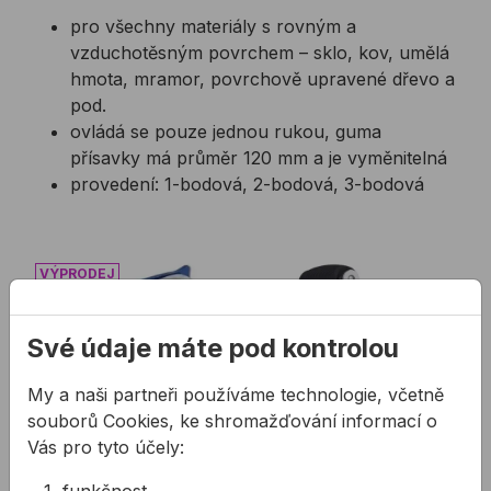
pro všechny materiály s rovným a
vzduchotěsným povrchem – sklo, kov, umělá
hmota, mramor, povrchově upravené dřevo a
pod.
ovládá se pouze jednou rukou, guma
přísavky má průměr 120 mm a je vyměnitelná
provedení: 1-bodová, 2-bodová, 3-bodová
Nosič skla BOHLE VERIBOR BLUELINE
Nosič desek UNI
Své údaje máte pod kontrolou
My a naši partneři používáme technologie, včetně
souborů Cookies, ke shromažďování informací o
Vás pro tyto účely: