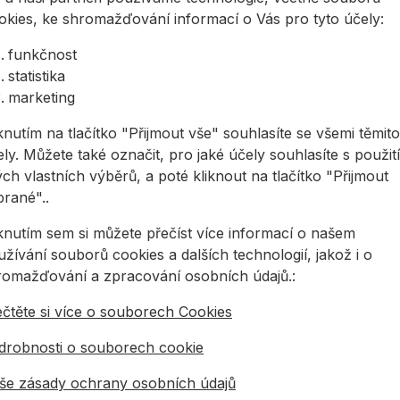
ení skladem
Není 
Na skladě
okies, ke shromažďování informací o Vás pro tyto účely:
funkčnost
statistika
fil T pro odvětrané fasády
Konzola ALLFACE F5 stenová
Konzola
marketing
knutím na tlačítko "Přijmout vše" souhlasíte se všemi těmito
ly. Můžete také označit, pro jaké účely souhlasíte s použit
ch vlastních výběrů, a poté kliknout na tlačítko "Přijmout
brané"..
iknutím sem si můžete přečíst více informací o našem
fil T pro
Konzola ALLFACE F5
Konzola
žívání souborů cookies a dalších technologií, jakož i o
ětrané fasády
stenová
stenov
romažďování a zpracování osobních údajů.:
ečtěte si více o souborech Cookies
ladný nosný
Stabilná a všestranná
Patentov
íkový T profil pro
stenová konzola F5 z
konzola 
drobnosti o souborech cookie
ěšené odvětrané
hliníka EN AW 6060 T66
z
dy. Délka profilu je
je k dispozícii vo výške
vysokokva
še zásady ochrany osobních údajů
811,32 Kč
od
93,22 Kč
od
24,
profil umíme d ...
84 mm ale ...
a je navr