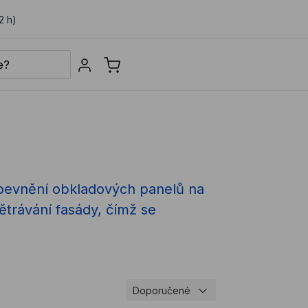
2 h)
Sign in
upevnění obkladových panelů na
trávání fasády, čímž se
Doporučené