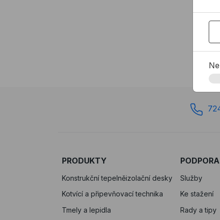
811,
N
Ne
72
PRODUKTY
PODPORA
Konstrukční tepelněizolační desky
Služby
Kotvící a připevňovací technika
Ke stažení
Tmely a lepidla
Rady a tipy