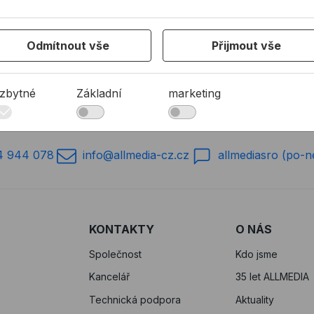
32Kč s DPH
93,22Kč s DPH
24,02Kč 
ení skladem
Není skladem
Není 
Odmítnout vše
Přijmout vše
7 z 7 produktů
zbytné
Základní
marketing
4 944 078
info@allmedia-cz.cz
allmediasro (po-n
KONTAKTY
O NÁS
Společnost
Kdo jsme
Kancelář
35 let ALLMEDIA
Technická podpora
Aktuality