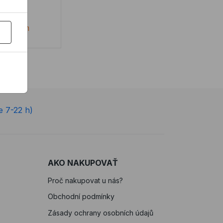
podľa prísnych ...
s DPH
skladem
e 7-22 h)
AKO NAKUPOVAŤ
Proč nakupovat u nás?
Obchodní podmínky
Zásady ochrany osobních údajů