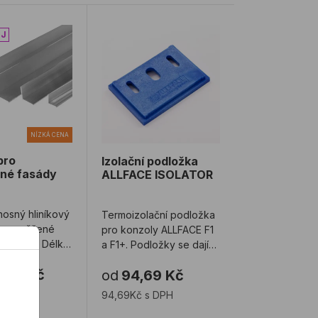
né fasády
 pro odvětrané fasády
Izolační podložka ALLFACE ISOLATOR
NÍZKÁ CENA
 pro
Izolační podložka
né fasády
ALLFACE ISOLATOR
nosný hliníkový
Termoizolační podložka
pro zavěšené
pro konzoly ALLFACE F1
 fasády. Délka
a F1+. Podložky se dají
 6m, profil
stohovat. Zboží je na
,76 Kč
od
94,69 Kč
.
objed ...
 s DPH
94,69Kč s DPH