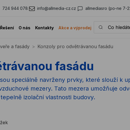
724 944 078
info@allmedia-cz.cz
allmediasro (po-ne 7-2
Co hledáte?
Řešení
O nás
Kontakty
Akce a výprodej
veře a fasády
Konzoly pro odvětrávanou fasádu
ětrávanou fasádu
sou speciálně navrženy prvky, které slouží k 
 vzduchové mezery. Tato mezera umožňuje odvě
 tepelně izolační vlastnosti budovy.
ožek