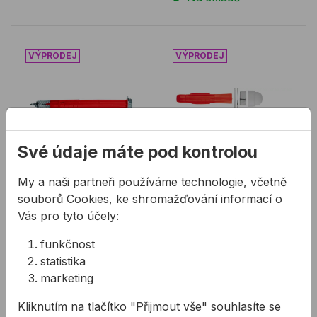
Hmoždinka TOX APOLLO KB
Sanitární sada TOX UB / k
Své údaje máte pod kontrolou
Hmoždinka TOX
My a naši partneři používáme technologie, včetně
Sanitární sada TOX
APOLLO KB
UB / kulatá
souborů Cookies, ke shromažďování informací o
Vás pro tyto účely:
Předmontovaná
Souprava na
funkčnost
prodloužená hmoždinka
upevnění umyvadel a
statistika
do všech stavebních
pisoárů s bílou a
marketing
materiálů. VLF-S2
chromovou krytkou
33,30 Kč
55,85 Kč
od
od
18,87 Kč
22,34 Kč
Kliknutím na tlačítko "Přijmout vše" souhlasíte se