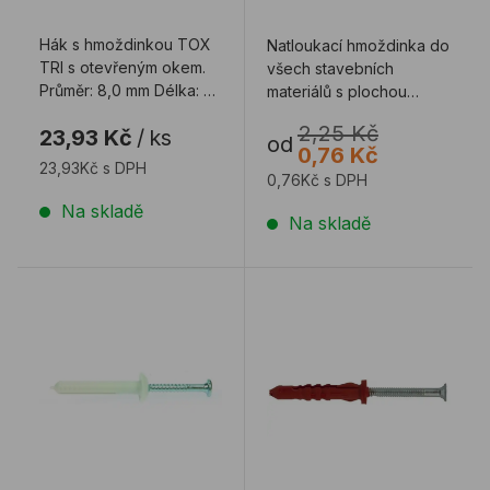
Hák s hmoždinkou TOX
Natloukací hmoždinka do
TRI s otevřeným okem.
všech stavebních
Průměr: 8,0 mm Délka: 51
materiálů s plochou
mm Upozornení: Vrtejte
hlavou
2,25 Kč
23,93 Kč
/
ks
...
od
0,76 Kč
23,93Kč s DPH
0,76Kč s DPH
Na skladě
Na skladě
Hmoždinka DQ SPTB
Hmoždinka DQ Total-Fixx