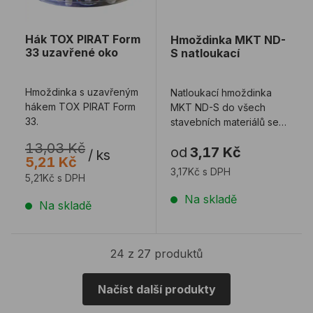
Hák TOX PIRAT Form
Hmoždinka MKT ND-
33 uzavřené oko
S natloukací
Hmoždinka s uzavřeným
Natloukací hmoždinka
hákem TOX PIRAT Form
MKT ND-S do všech
33.
stavebních materiálů se
zápustnou hlavou a
13,03 Kč
od
3,17 Kč
kónickým límcem.
/
ks
5,21 Kč
3,17Kč s DPH
5,21Kč s DPH
Na skladě
Na skladě
24 z 27 produktů
Načíst další produkty