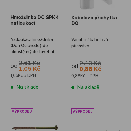
Hmoždinka DQ SPKK
Kabelová příchytka
natloukací
DQ
Natloukací hmoždinka
Variabilní kabelová
(Don Quichotte) do
příchytka
plnostěnných stavebních
materiálů se zápustnou
2,61 Kč
2,19 Kč
hlavou trnu a ...
od
od
1,05 Kč
0,88 Kč
1,05Kč s DPH
0,88Kč s DPH
Na skladě
Na skladě
Hmoždinka DQ KOK
Hmoždinka DQ SP/SPKK n