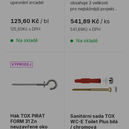
upevnění zrcadel
obsahuje 3 velikosti
pro nejběžnější projekty
- univerzální hmoždinka
125,60 Kč
/
bl
541,89 Kč
/
ks
TRIKA je vhod ...
125,60Kč s DPH
541,89Kč s DPH
Na skladě
Na skladě
Hák TOX PIRAT FORM 31 Zn neuzavřené oko
Sanitární sada TOX WC-E T
Hák TOX PIRAT
Sanitární sada TOX
FORM 31 Zn
WC-E Toilet Plus bílá
neuzavřené oko
/ chromová