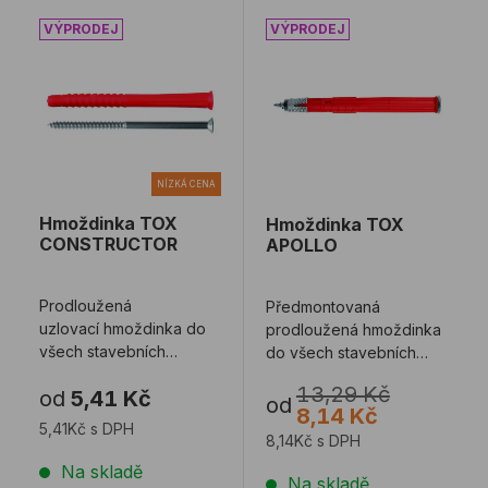
Hmoždinka TOX CONSTRUCTOR
Hmoždinka TOX APOLLO
NÍZKÁ CENA
Hmoždinka TOX
Hmoždinka TOX
CONSTRUCTOR
APOLLO
Prodloužená
Předmontovaná
uzlovací hmoždinka do
prodloužená hmoždinka
všech stavebních
do všech stavebních
materiálů určená
materiálů. VLF-S1
13,29 Kč
od
5,41 Kč
k upevňování různých
od
8,14 Kč
rámů. MV-SK ...
5,41Kč s DPH
8,14Kč s DPH
Na skladě
Na skladě