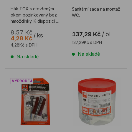
Hák TOX s otevřeným
Sanitární sada na montáž
okem pozinkovaný bez
WC.
hmoždinky. K dispozici je
hmoždinka TOX DECO
8,57 Kč
137,29 Kč
/
bl
6/41 mm - h ...
/
ks
4,28 Kč
137,29Kč s DPH
4,28Kč s DPH
Na skladě
Na skladě
Sada sanitární TOX B-KE na keramiku
Hák TOX PIRAT Bill-L úzk