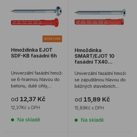
NÍZKÁ CENA
Hmoždinka EJOT
Hmoždinka
SDF-KB fasádní 6h
SMART/EJOT 10
fasádní TX40
zapuštěná
Univerzální fasádní hmoždinka
Univerzální fasádní hmoždinka
se 6-hrannou hlavou do
se zapuštěnou hlavou do
betonu, duté cihly,
běžných stavebních
plné cihly a vápenno-
materiálů
od
12,37 Kč
od
15,89 Kč
pískov ...
12,37Kč s DPH
15,89Kč s DPH
Na skladě
Na skladě