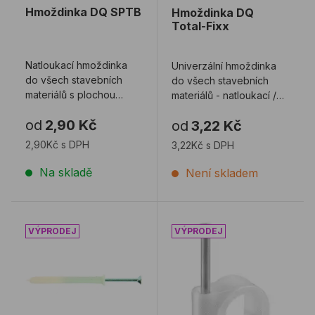
Hmoždinka DQ SPTB
Hmoždinka DQ
Total-Fixx
Natloukací hmoždinka
Univerzální hmoždinka
do všech stavebních
do všech stavebních
materiálů s plochou
materiálů - natloukací /
velkou hlavou
uzlová s plochou hlavou
od
2,90 Kč
od
3,22 Kč
2,90Kč s DPH
3,22Kč s DPH
Na skladě
Není skladem
Hmoždinka DQ SPKK natloukací
Kabelová příchytka DQ