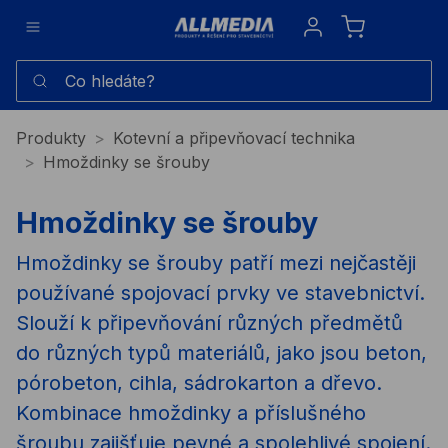
Sign in
Co hledáte?
Produkty
Kotevní a připevňovací technika
Hmoždinky se šrouby
Hmoždinky se šrouby
Hmoždinky se šrouby patří mezi nejčastěji
používané spojovací prvky ve stavebnictví.
Slouží k připevňování různých předmětů
do různých typů materiálů, jako jsou beton,
pórobeton, cihla, sádrokarton a dřevo.
Kombinace hmoždinky a příslušného
šroubu zajišťuje pevné a spolehlivé spojení.