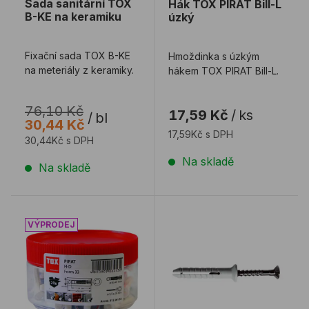
Sada sanitární TOX
Hák TOX PIRAT Bill-L
B-KE na keramiku
úzký
Fixační sada TOX B-KE
Hmoždinka s úzkým
na meteriály z keramiky.
hákem TOX PIRAT Bill-L.
76,10 Kč
17,59 Kč
/
ks
/
bl
30,44 Kč
17,59Kč s DPH
30,44Kč s DPH
Na skladě
Na skladě
Hák TOX PIRAT Form 33 uzavřené oko
Hmoždinka MKT ND-S nat