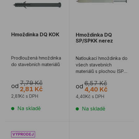
Hmoždinka DQ KOK
Hmoždinka DQ
SP/SPKK nerez
Prodloužená hmoždinka
Natloukací hmoždinka do
do stavebních materiálů
všech stavebních
materiálů s plochou (SP),
nebo zapuštěnou (SPKK)
7,79 Kč
6,57 Kč
hlavou.
od
od
2,81 Kč
4,40 Kč
2,81Kč s DPH
4,40Kč s DPH
Na skladě
Na skladě
Hmoždinka EJOT SDF-KB fasádní 6h
Hmoždinka SMART/EJOT 1