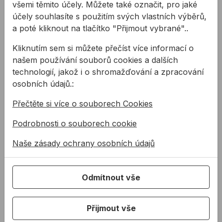
18,87Kč s DPH
všemi těmito účely. Můžete také označit, pro jaké
22,34Kč s DPH
účely souhlasíte s použitím svých vlastních výběrů,
Na skladě
Na skladě
a poté kliknout na tlačítko "Přijmout vybrané"..
Kliknutím sem si můžete přečíst více informací o
Sanitární sada TOX UB / konus
Hmoždinka TOX MSL
našem používání souborů cookies a dalších
technologií, jakož i o shromažďování a zpracování
osobních údajů.:
Přečtěte si více o souborech Cookies
Podrobnosti o souborech cookie
Naše zásady ochrany osobních údajů
Sanitární sada TOX
Hmoždinka TOX MSL
UB / konus
Odmítnout vše
Souprava na
Předmontovaná metrická
upevnění umyvadel a
hmoždinka do
Přijmout vše
pisoárů s bílou a
pórovitých, ale i běžných
chromovou krytkou