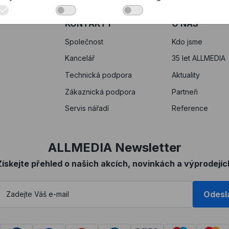
KONTAKTY
O NÁS
Společnost
Kdo jsme
Kancelář
35 let ALLMEDIA
Technická podpora
Aktuality
Zákaznická podpora
Partneři
Servis nářadí
Reference
ALLMEDIA Newsletter
Získejte přehled o našich akcích, novinkách a výprodejíc
Odesl