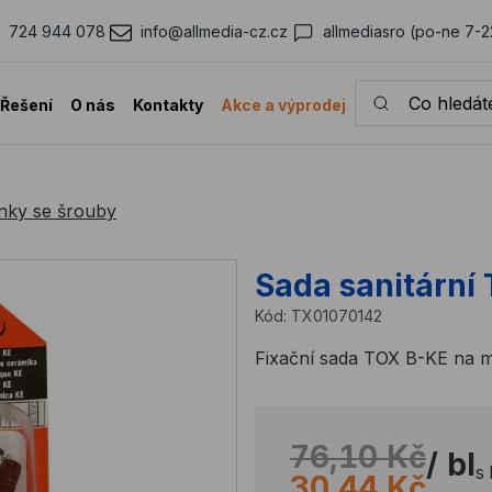
724 944 078
info@allmedia-cz.cz
allmediasro (po-ne 7-2
Co hledáte?
Řešení
O nás
Kontakty
Akce a výprodej
nky se šrouby
Sada sanitární
Kód:
TX01070142
Fixační sada TOX B-KE na me
76,10 Kč
/ bl
s
30,44 Kč