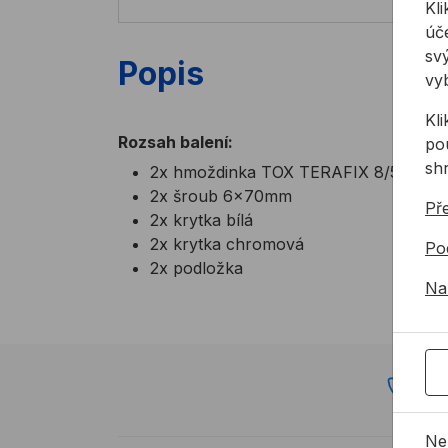
Kli
úče
svý
Popis
vy
Kl
Rozsah balení:
pou
sh
2x hmoždinka TOX TERAFIX 8/50mm
2x šroub 6x70mm
Př
2x krytka bílá
2x krytka chromová
Po
2x podložka
Na
72
Ne