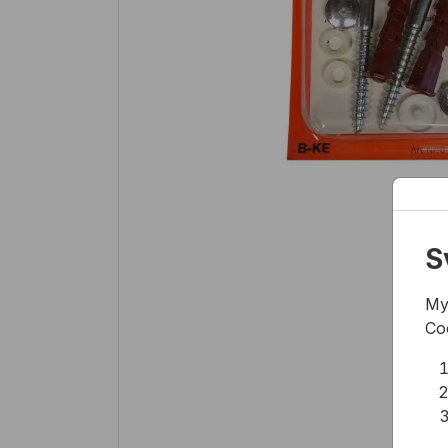
S
My
Co