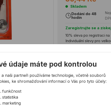
Skladem
Nej
Dodání do 48
hodin
DP
Zaregistrujte se a získe
10% sleva po registraci na
Individuální slevy pro vel
Registrovat
vé údaje máte pod kontrolou
 a naši partneři používáme technologie, včetně souborů
okies, ke shromažďování informací o Vás pro tyto účely:
Potřebujete poradit?
724 944 078
funkčnost
statistika
info@allmedia-cz.cz
marketing
allmediasro (po-ne 7-2