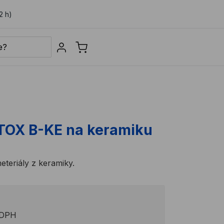
2 h)
Sign in
 TOX B-KE na keramiku
teriály z keramiky.
 DPH