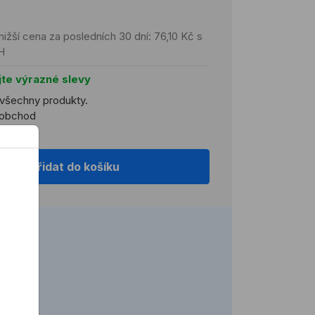
nižší cena za posledních 30 dní: 76,10 Kč s
H
jte výrazné slevy
 všechny produkty.
koobchod
Přidat do košíku
2 h)