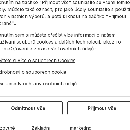
knutím na tlačítko "Přijmout vše" souhlasíte se všemi těmito
ly. Můžete také označit, pro jaké účely souhlasíte s použit
ch vlastních výběrů, a poté kliknout na tlačítko "Přijmout
brané"..
iknutím sem si můžete přečíst více informací o našem
žívání souborů cookies a dalších technologií, jakož i o
romažďování a zpracování osobních údajů.:
ečtěte si více o souborech Cookies
drobnosti o souborech cookie
še zásady ochrany osobních údajů
Odmítnout vše
Přijmout vše
4 944 078
info@allmedia-cz.cz
allmediasro (po-n
zbytné
Základní
marketing