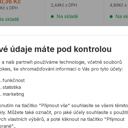
0,36 Kč
pórobeton
2,44Kč s DPH
4,86Kč s
6Kč s DPH
Na skladě
Na sk
a skladě
ždinka TOX YTOX
Hmoždinka TOX THERMO
Hmoždi
vé údaje máte pod kontrolou
 a naši partneři používáme technologie, včetně souborů
okies, ke shromažďování informací o Vás pro tyto účely:
funkčnost
statistika
oždinka TOX
Hmoždinka TOX
Hmoždi
marketing
OX
THERMO
THERM
knutím na tlačítko "Přijmout vše" souhlasíte se všemi těmito
ly. Můžete také označit, pro jaké účely souhlasíte s použit
pínací hmoždinka do
Samozávrtná hmoždinka
Samozávr
ch vlastních výběrů, a poté kliknout na tlačítko "Přijmout
osilikátových
do tepelně izolačních
do tepeln
brané"..
robetonových)
stavebních materiálů
stavební