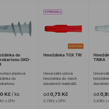
ždinka do sádrokartonu GKD-SKH
Hmoždinka TOX TRI
Hmoždi
NÍZKÁ CENA
ždinka do
Hmoždinka TOX TRI
Hmoždi
rokartonu GKD-
TRIKA
H
vrtací plastová
Univerzální uzlová
Univerzál
ždinka do
hmoždinka do všech
hmoždink
rokartonu
stavebních materiálů.
stavebníc
30 Kč
/
ks
od
0,75 Kč
od
0,8
0Kč s DPH
0,75Kč s DPH
0,83Kč s