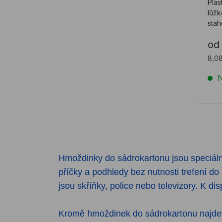
Plas
lůž
stah
od
8,0
N
Hmoždinky do sádrokartonu jsou speciál
příčky a podhledy bez nutnosti trefení d
jsou skříňky, police nebo televizory. K dis
Kromě hmoždinek do sádrokartonu najdete