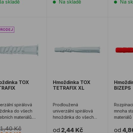
a skladě
Na skladě
Na sk
ždinka TOX TETRAFIX
Hmoždinka TOX TETRAFIX XL
Hmoždi
oždinka TOX
Hmoždinka TOX
Hmoždi
TRAFIX
TETRAFIX XL
BIZEPS
erzální spirálová
Prodloužená
Rozpínac
ždinka do všech
univerzální spirálová
mnoha st
ebních materiálů.
hmoždinka do všech
materiálů 
stavebních
mimořádn
1,40 Kč
od
2,44 Kč
od
4,8
materiálů. TFS-L
duté cihly