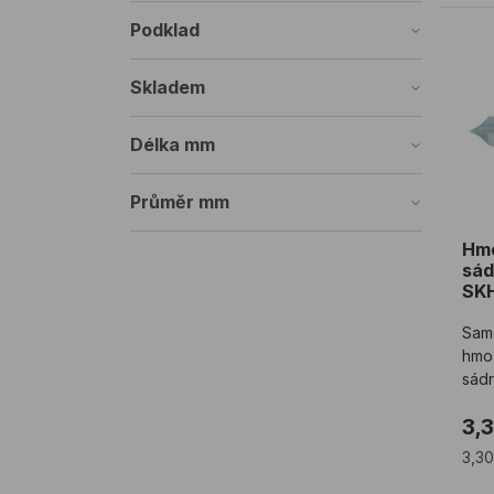
Podklad
Hmo
Skladem
Délka mm
Průměr mm
Hmo
sád
SK
Samo
hmo
sád
3,
3,3