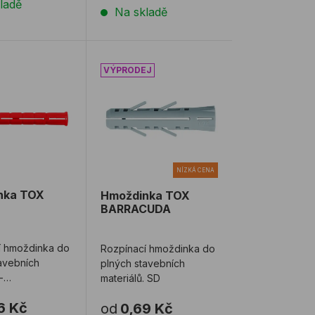
ladě
Na skladě
nka TOX BIZEPS
Hmoždinka TOX BARRACUDA
NÍZKÁ CENA
nka TOX
Hmoždinka TOX
BARRACUDA
í hmoždinka do
Rozpínací hmoždinka do
avebních
plných stavebních
-
materiálů. SD
ě vhodná do
6 Kč
od
0,69 Kč
 a