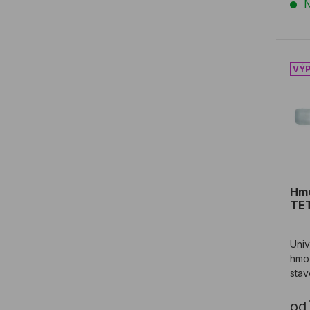
N
Hmo
Hm
TE
Univ
hmo
stav
TFS
od