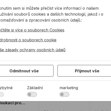
ebních materiálů
(EPS, XPS, PUR,
materiálů
iknutím sem si můžete přečíst více informací o našem
12,90 Kč
od
13,04 Kč
42,73
BEL, YPOR, YTONG,
minerální desky). I ...
minerální
žívání souborů cookies a dalších technologií, jakož i o
...
90Kč s DPH
13,04Kč s DPH
42,73Kč 
romažďování a zpracování osobních údajů.:
a skladě
Na skladě
Na sk
ečtěte si více o souborech Cookies
drobnosti o souborech cookie
 DON QUICHOTTE VKKL natloukací pro sponu
Hmoždinka TOX THERMO KAPPO
Hmoždin
še zásady ochrany osobních údajů
Odmítnout vše
Přijmout vše
zbytné
Základní
marketing
n DON
Hmoždinka TOX
Hmoždi
ICHOTTE VKKL
THERMO KAPPO
Big Pac
loukací pro
onu