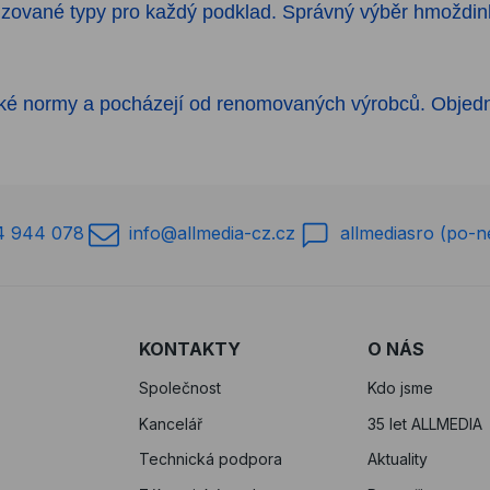
izované typy pro každý podklad. Správný výběr hmoždink
ké normy a pocházejí od renomovaných výrobců. Objedná
4 944 078
info@allmedia-cz.cz
allmediasro (po-n
KONTAKTY
O NÁS
Společnost
Kdo jsme
Kancelář
35 let ALLMEDIA
Technická podpora
Aktuality