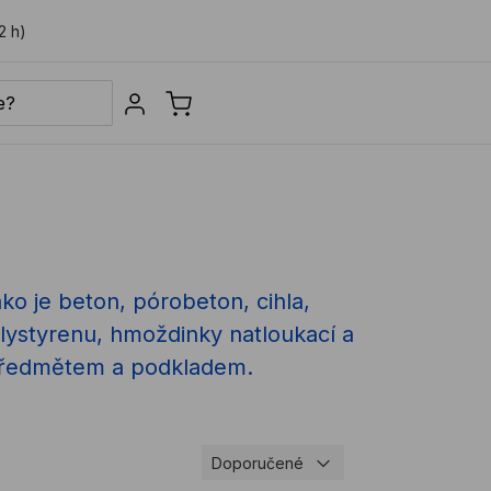
2 h)
Sign in
o je beton, pórobeton, cihla,
olystyrenu, hmoždinky natloukací a
i předmětem a podkladem.
Doporučené