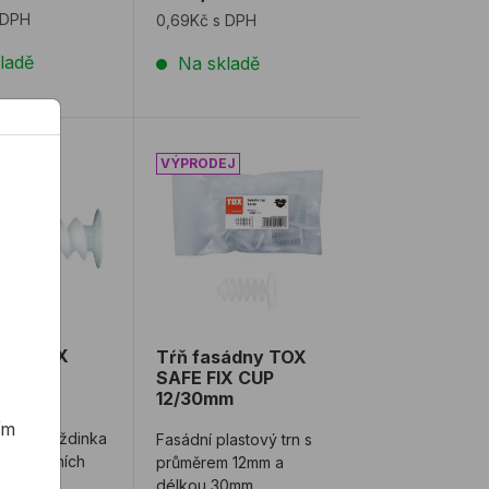
u. PSD ...
 DPH
0,69Kč s DPH
ladě
Na skladě
nka TOX THERMO PLUS
Tŕň fasádny TOX SAFE FIX CUP 12/30
nka TOX
Tŕň fasádny TOX
O PLUS
SAFE FIX CUP
12/30mm
ím
tná hmoždinka
Fasádní plastový trn s
ě izolačních
průměrem 12mm a
ch
délkou 30mm.