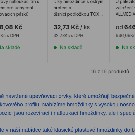
tový natloukací trn s
Díky hmoždince s ostrým
U příležit
kem pro uchycení
hrotem a
založení 
ovacích pásků
těsnicí podložkou TOX
ALLMEDIA
THERMO KAPPO
připravili
8,08 Kč
32,73 Kč
/
ks
od
646
určené ke kotvení klempířských
hmoždink 
p ...
8Kč s DPH
32,73Kč s DPH
646,09Kč
a skladě
Na skladě
Na sk
16 z 16 produktů
ně navržené upevňovací prvky, které umožňují bezpečn
o kovového profilu. Nabízíme hmoždinky s vysokou nosno
pozici jsou rozevírací i natloukací hmoždinky, ale i speci
 v naší nabídce také klasické plastové hmoždinky do b