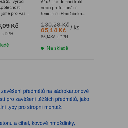
osti 35. výročí
Ať už jste domácí kutil
společnosti
nebo profesionální
 jsme pro vás
řemeslník: Hmoždinka
 univerzální
TOX Pirat Will-L nabízí
130,28 Kč
,09 Kč
...
spolehlivé u ...
/
ks
65,14 Kč
 s DPH
65,14Kč s DPH
ladě
Na skladě
é zavěšení předmětů na sádrokartonové
stí pro zavěšení těžších předmětů, jako
ální typy pro stropní montáž.
etonu a cihel, kovové hmoždinky,