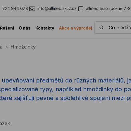
724 944 078
info@allmedia-cz.cz
allmediasro (po-ne 7-2
Co hledáte?
Řešení
O nás
Kontakty
Akce a výprodej
ka
Hmoždinky
 upevňování předmětů do různých materiálů, jak
 specializované typy, například hmoždinky do p
teré zajišťují pevné a spolehlivé spojení mez
ložek