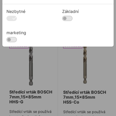
561,75 Kč
833,63 Kč
/
ks
/
ks
337,05 Kč
416,81 Kč
Nezbytné
Základní
337,05Kč s DPH
416,81Kč s DPH
Není skladem
Není skladem
marketing
Středící vrták BOSCH 7mm,15x85mm HHS-G
Středící vrták BOSCH 7
Středící vrták BOSCH
Středící vrták BOSCH
7mm,15x85mm
7mm,15x85mm
HHS-G
HSS-Co
Středící vrták se používá
Středící vrták se používá