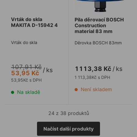
Vrták do skla
Pila děrovací BOSCH
MAKITA D-15942 4
Construction
material 83 mm
Vrták do skla
Děrovka BOSCH 83mm
107,91 Kč
1113,38 Kč
/
ks
/
ks
53,95 Kč
1 113,38Kč s DPH
53,95Kč s DPH
Není skladem
Na skladě
24 z 38 produktů
Načíst další produkty