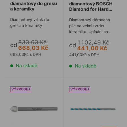
diamantový do gresu
diamantový BOSCH
a keramiky
Diamond for Hard
Ceramics
Diamantový vrták do
Diamantový děrovaná
gresu a keramiky
pila na velmi tvrdou
keramiku. Upínání na
stopku power change.
833,63 Kč
1102,49 Kč
od
od
668,03 Kč
441,00 Kč
668,03Kč s DPH
441,00Kč s DPH
Na skladě
Na skladě
Vrták BOSCH EXPERT CERAMIC sklo
Vrták BOSCH MULTI - válc