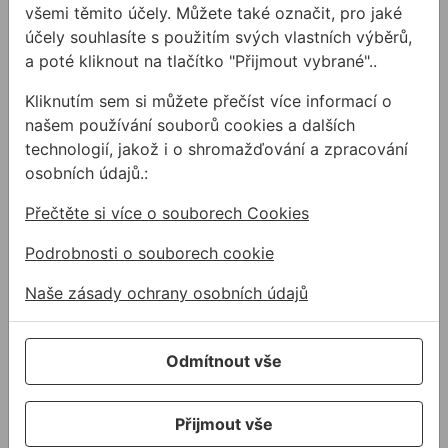
775,77Kč s DPH
242,11Kč s DPH
všemi těmito účely. Můžete také označit, pro jaké
účely souhlasíte s použitím svých vlastních výběrů,
Není skladem
Není skladem
a poté kliknout na tlačítko "Přijmout vybrané"..
Kliknutím sem si můžete přečíst více informací o
Korunka BOSCH 40mm PROGRESSOR na drevo a kov
Korunka BOSCH 64mm PRO
našem používání souborů cookies a dalších
technologií, jakož i o shromažďování a zpracování
osobních údajů.:
Přečtěte si více o souborech Cookies
Podrobnosti o souborech cookie
Naše zásady ochrany osobních údajů
Korunka BOSCH
Korunka BOSCH
40mm
64mm PROGRESSOR
PROGRESSOR na
na drevo a kov
drevo a kov
Odmítnout vše
Korunka na drevo a kov
Korunka na drevo a kov
Přijmout vše