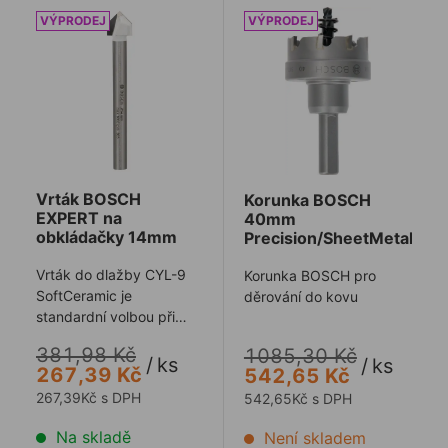
Vrták BOSCH EXPERT na obkládačky 14mm
Korunka BOSCH 40mm Prec
Vrták BOSCH
Korunka BOSCH
EXPERT na
40mm
obkládačky 14mm
Precision/SheetMetal
Vrták do dlažby CYL-9
Korunka BOSCH pro
SoftCeramic je
děrování do kovu
standardní volbou při
vrtání do dlaždic
381,98 Kč
1085,30 Kč
/
ks
/
ks
267,39 Kč
542,65 Kč
267,39Kč s DPH
542,65Kč s DPH
Na skladě
Není skladem