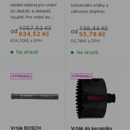
Ideální nástroj pro vrtání
Univerzální vrtáky s
do dlaždic a obkladů.
válcovou stopkou
Využití: Pro vrtání do
extrémně tvrdých
1057,53 Kč
139,44 Kč
materiálů, ...
od
od
634,52 Kč
55,78 Kč
634,52Kč s DPH
55,78Kč s DPH
Na skladě
Na skladě
Vrták BOSCH diamantový do gresu a keramiky
Vrták do keramiky diama
Vrták BOSCH
Vrták do keramiky