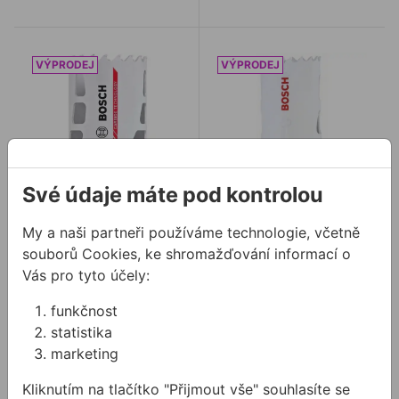
Korunka BOSCH 76mm ENDURANCE na tvrdé kovy
Korunka BOSCH 25mm PRO
Své údaje máte pod kontrolou
Korunka BOSCH
Korunka BOSCH
My a naši partneři používáme technologie, včetně
76mm ENDURANCE
25mm PROGRESSOR
souborů Cookies, ke shromažďování informací o
na tvrdé kovy
na drevo a kov
Vás pro tyto účely:
Děrovka Endurance for
Korunka na drevo a kov
funkčnost
Heavy Duty má 20krát
delší životnost než
statistika
jakákoli bimetalová
marketing
1551,55 Kč
484,23 Kč
děrovka ze sebeod ...
/
ks
/
ks
775,77 Kč
242,11 Kč
Kliknutím na tlačítko "Přijmout vše" souhlasíte se