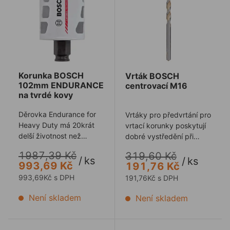
Korunka BOSCH
Vrták BOSCH
102mm ENDURANCE
centrovací M16
na tvrdé kovy
Děrovka Endurance for
Vrtáky pro předvrtání pro
Heavy Duty má 20krát
vrtací korunky poskytují
delší životnost než
dobré vystředění při
jakákoli bimetalová
vrtání s vrtacími
1987,39 Kč
319,60 Kč
děrovka ze sebeod ...
korunkami ...
/
ks
/
ks
993,69 Kč
191,76 Kč
993,69Kč s DPH
191,76Kč s DPH
Není skladem
Není skladem