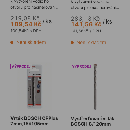
k vytvoření vodicího
k vytvoření vodicího
otvoru pro nasměrování
otvoru pro nasměrování
děrovky do příslušné
děrovky do příslušné
219,08 Kč
283,13 Kč
polohy
polohy
/
ks
/
ks
109,54 Kč
141,56 Kč
109,54Kč s DPH
141,56Kč s DPH
Není skladem
Není skladem
Vrták BOSCH CPPlus 7mm,15x105mm
Vystřeďovací vrták BOSC
Vrták BOSCH CPPlus
Vystřeďovací vrták
7mm,15x105mm
BOSCH 8/120mm