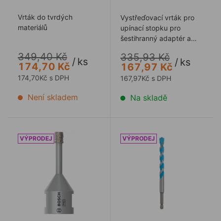
Vrták do tvrdých
Vystřeďovací vrták pro
materiálů
upínací stopku pro
šestihranný adaptér a
SDS plus
349,40 Kč
335,93 Kč
/
ks
/
ks
174,70 Kč
167,97 Kč
174,70Kč s DPH
167,97Kč s DPH
Není skladem
Na skladě
Vrtací korunka BOSCH M14 / 12mm Best of CERAMIC
Vrták BOSCH EXP HEX-9, 