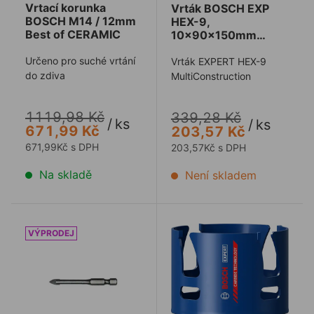
Vrtací korunka
Vrták BOSCH EXP
BOSCH M14 / 12mm
HEX-9,
Best of CERAMIC
10x90x150mm
MultiConstruction
Určeno pro suché vrtání
Vrták EXPERT HEX-9
do zdiva
MultiConstruction
1119,98 Kč
339,28 Kč
/
ks
/
ks
671,99 Kč
203,57 Kč
671,99Kč s DPH
203,57Kč s DPH
Na skladě
Není skladem
Vrták do skla MAKITA D-15942 4
Pila děrovací BOSCH Cons