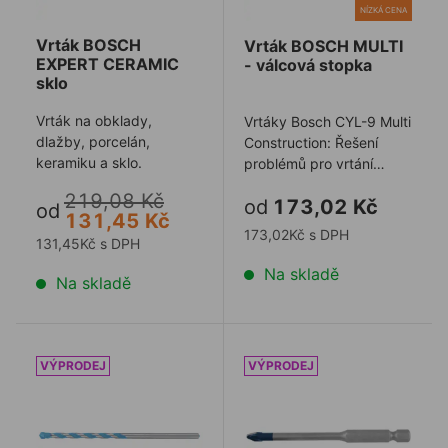
NÍZKÁ CENA
Vrták BOSCH
Vrták BOSCH MULTI
EXPERT CERAMIC
- válcová stopka
sklo
Vrták na obklady,
Vrtáky Bosch CYL-9 Multi
dlažby, porcelán,
Construction: Řešení
keramiku a sklo.
problémů pro vrtání
téměř do všech
219,08 Kč
od
173,02 Kč
materiálů.
od
131,45 Kč
173,02Kč s DPH
131,45Kč s DPH
Na skladě
Na skladě
Vrták BOSCH EXPERT CYL-9 MultiConstruction
Vrták BOSCH EXPERT HEX-