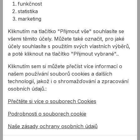
10 759,32Kč s DPH
6 449,30Kč s DPH
funkčnost
statistika
Není skladem
Na skladě
marketing
Kliknutím na tlačítko "Přijmout vše" souhlasíte se
Sekací kladivo BOSCH GSH 3 E
Vrtací kladivo BOSCH GBH
všemi těmito účely. Můžete také označit, pro jaké
účely souhlasíte s použitím svých vlastních výběrů,
a poté kliknout na tlačítko "Přijmout vybrané"..
Kliknutím sem si můžete přečíst více informací o
našem používání souborů cookies a dalších
technologií, jakož i o shromažďování a zpracování
osobních údajů.:
Sekací kladivo
Vrtací kladivo
BOSCH GSH 3 E
Přečtěte si více o souborech Cookies
BOSCH GBH 5-40 D
s SDS max v kufříku
Podrobnosti o souborech cookie
Sekací kladivo SDS-plus
Nejvýkonnější kladivo s
nejvyšší rychlostí vrtání ve své 
Naše zásady ochrany osobních údajů
přenosném kufříku s
přídavnou rukoj ...