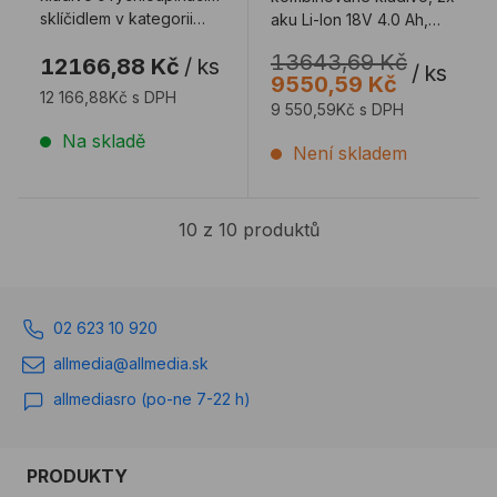
sklíčidlem v kategorii
aku Li-Ion 18V 4.0 Ah,
akumulátorového nářadí
nabíječka
13643,69 Kč
12166,88 Kč
/
ks
SDS plus. S ...
/
ks
9550,59 Kč
12 166,88Kč s DPH
9 550,59Kč s DPH
Na skladě
Není skladem
10 z 10 produktů
02 623 10 920
allmedia@allmedia.sk
allmediasro (po-ne 7-22 h)
PRODUKTY