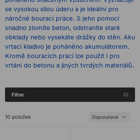
se vysokou silou úderu a je ideální pro
náročné bourací práce. S jeho pomocí
snadno zlomíte beton, odstraníte staré
obklady nebo vysekáte drážky do stěn. Aku
vrtací kladivo je poháněno akumulátorem.
Kromě bouracích prací lze použít i pro
vrtání do betonu a jiných tvrdých materiálů.
Filter
10 položek
Doporučené
Vrtací kladivo BOSCH GBH 2-26 DFR
Vrtací kladivo BOSCH GB