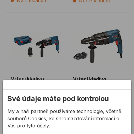
Není skladem
Není skladem
Vrtací kladivo BOSCH GBH2-28F + L-Boxx
Vrtací kladivo BOSCH GB
Vrtací kladivo
Vrtací kladivo
BOSCH GBH2-28F +
BOSCH GBH 240 F
L-Boxx
Své údaje máte pod kontrolou
Vrtací a sekací kladivo s
Kombinované kladivo
pneumatickým
(SDS-plus)
My a naši partneři používáme technologie, včetně
příklepem.
souborů Cookies, ke shromažďování informací o
Vás pro tyto účely:
10759,32 Kč
/
ks
6449,30 Kč
/
ks