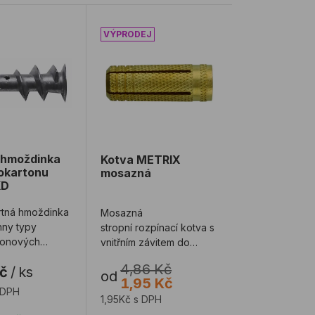
-Fixx XL
hmoždinka do sádrokartonu MKT GKD
Kotva METRIX mosazná
 hmoždinka
Kotva METRIX
okartonu
mosazná
KD
tná hmoždinka
Mosazná
hny typy
stropní rozpínací kotva s
tonových
vnitřním závitem do
plných stavebních
4,86 Kč
Kč
/
ks
materiálů. MSD
od
1,95 Kč
 DPH
1,95Kč s DPH