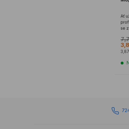
Ať u
prof
se 
TOX
7,
3,
3,8
N
72