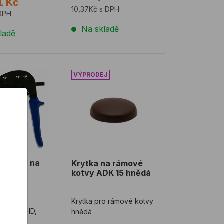
1 Kč
...
10,37Kč s DPH
 DPH
Na skladě
ladě
 prostorů TOX SPAGAT N
TOX MZ na ACROBAT
Krytka na rámové kotvy ADK 15 hnědá
TOX MZ na
Krytka na rámové
AT
kotvy ADK 15 hnědá
klešte
Krytka pro rámové kotvy
dinku MHD,
hnědá
ACROBAT