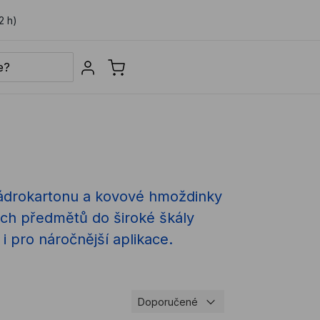
2 h)
Sign in
sádrokartonu a kovové hmoždinky
ých předmětů do široké škály
i pro náročnější aplikace.
Doporučené