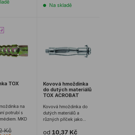
ladě
Na skladě
nka TOX TIGER
Kovová hmoždinka do dutých materiá
nka TOX
Kovová hmoždinka
do dutých materiálů
TOX ACROBAT
moždinka na
Kovová hmoždinka do
í potrubí s
dutých materiálů a
 médiem. MKD
různých příček jako
např. sádrokarton,
2 Kč
od
10,37 Kč
dřevotříska, cementové