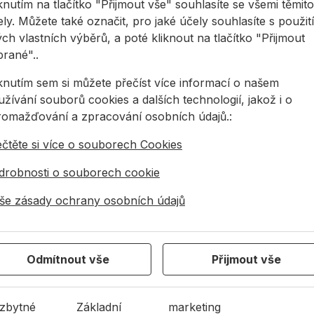
knutím na tlačítko "Přijmout vše" souhlasíte se všemi těmito
KY
TICKY
ly. Můžete také označit, pro jaké účely souhlasíte s použit
25,07 Kč
28,91 Kč
571,3
od
12,54 Kč
20,23 Kč
ch vlastních výběrů, a poté kliknout na tlačítko "Přijmout
571,36Kč
brané"..
54Kč s DPH
20,23Kč s DPH
Na sk
a skladě
Na skladě
iknutím sem si můžete přečíst více informací o našem
žívání souborů cookies a dalších technologií, jakož i o
romažďování a zpracování osobních údajů.:
tka na rámové kotvy ADK 15 bledě hnědá
Krytka na rámové kotvy ADK 17 bl
Hák TOX
ečtěte si více o souborech Cookies
drobnosti o souborech cookie
še zásady ochrany osobních údajů
Odmítnout vše
Přijmout vše
tka na rámové
Krytka na rámové
Hák TOX
vy ADK 15 bledě
kotvy ADK 17 bledě
sklopný
ědá
hnědá
zbytné
Základní
marketing