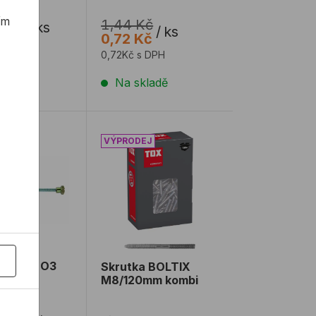
ím
1,44 Kč
6 Kč
/
ks
/
ks
0,72 Kč
 s DPH
0,72Kč s DPH
ladě
Na skladě
edě hnědá
 TICKI O3 sklopný
Skrutka BOLTIX M8/120mm kombi
 TICKI O3
Skrutka BOLTIX
M8/120mm kombi