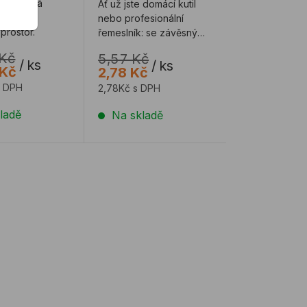
pružinová
Ať už jste domácí kutil
 dutých
nebo profesionální
 prostor.
řemeslník: se závěsným
šroubem TOX Boltix
 Kč
5,57 Kč
můžete snadno p ...
/
ks
/
ks
 Kč
2,78 Kč
s DPH
2,78Kč s DPH
ladě
Na skladě