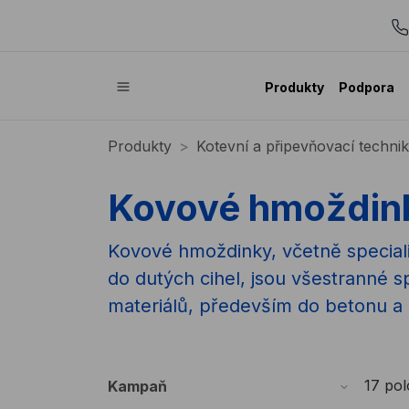
Produkty
Podpora
Produkty
Kotevní a připevňovací techni
Kovové hmoždin
Kovové hmoždinky, včetně special
do dutých cihel, jsou všestranné 
materiálů, především do betonu a zd
17 po
Kampaň