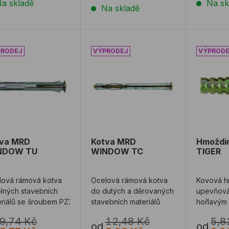
a skladě
Na sk
Na skladě
tva MRD WINDOW TU
Kotva MRD WINDOW TC
Hmoždi
tva MRD
Kotva MRD
Hmoždi
NDOW TU
WINDOW TC
TIGER
lová rámová kotva
Ocelová rámová kotva
Kovová h
lných stavebních
do dutých a děrovaných
upevňován
riálů se šroubem PZ3
stavebních materiálů
hořlavým
9,74 Kč
12,48 Kč
5,8
od
od