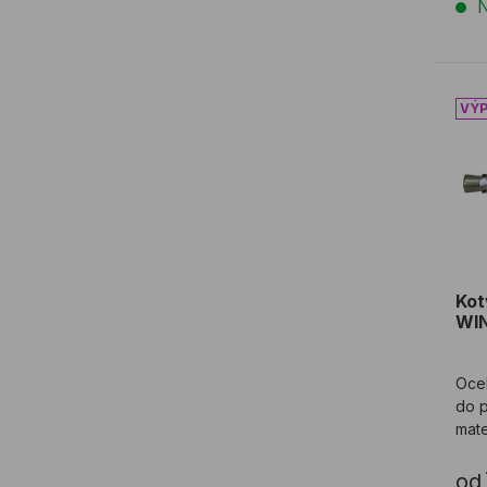
N
Ko
Ko
WI
Oce
do p
mate
od