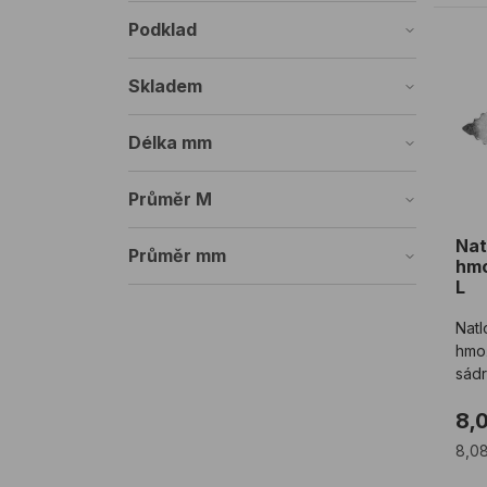
Podklad
Nat
Skladem
Délka mm
Průměr M
Nat
Průměr mm
hmo
L
Natl
hmo
sád
8,
8,0