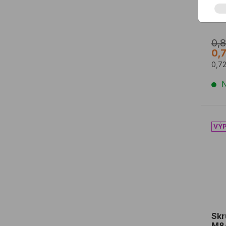
Kryt
ble
0,
0,
0,7
N
Skr
Skr
M8