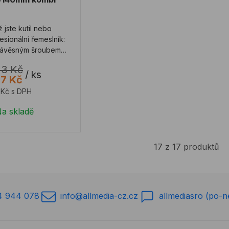
ž jste kutil nebo
esionální řemeslník:
závěsným šroubem
 ST-RG můžete
73 Kč
snadno provádět ...
/
ks
87 Kč
7Kč s DPH
a skladě
17 z 17 produktů
4 944 078
info@allmedia-cz.cz
allmediasro (po-n