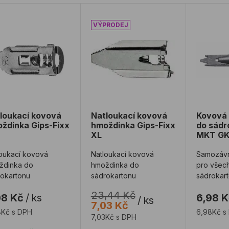
loukací kovová hmoždinka Gips-Fixx L
Natloukací kovová hmoždinka Gips
Kovová 
loukací kovová
Natloukací kovová
Kovová
ždinka Gips-Fixx
hmoždinka Gips-Fixx
do sádr
XL
MKT G
oukací kovová
Natloukací kovová
Samozávr
ždinka do
hmoždinka do
pro všec
rokartonu
sádrokartonu
sádrokar
desek
23,44 Kč
08 Kč
/
ks
6,98 
/
ks
7,03 Kč
8Kč s DPH
6,98Kč s
7,03Kč s DPH