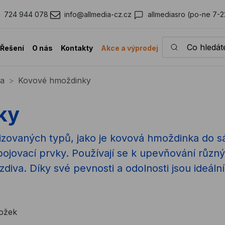
724 944 078
info@allmedia-cz.cz
allmediasro (po-ne 7-2
Co hledáte?
Řešení
O nás
Kontakty
Akce a výprodej
ka
Kovové hmoždinky
ky
izovaných typů, jako je kovová hmoždinka do 
spojovací prvky. Používají se k upevňování různ
iva. Díky své pevnosti a odolnosti jsou ideální 
ložek