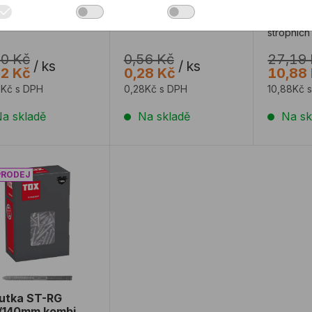
ka na rámové kotvy
Krytka na rámové kotvy
Sklápěcí 
dě hnědá
bledě hnědá
kotva do
stropních
80 Kč
0,56 Kč
27,19
/
ks
/
ks
72 Kč
0,28 Kč
10,88
2Kč s DPH
0,28Kč s DPH
10,88Kč 
a skladě
Na skladě
Na sk
utka ST-RG M8/140mm kombi
utka ST-RG
/140mm kombi