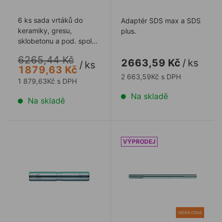
6 ks sada vrtáků do
Adaptér SDS max a SDS
keramiky, gresu,
plus.
sklobetonu a pod. spolu
se šablonou a pumpou
6265,44 Kč
2663,59 Kč
/
ks
na mokré vrtání.
/
ks
1879,63 Kč
2 663,59Kč s DPH
1 879,63Kč s DPH
Na skladě
Na skladě
Adaptér PROFIL SDS max prodlužovací 30x190mm
Tyč PROFIL SDS max prodl
NÍZKÁ CENA