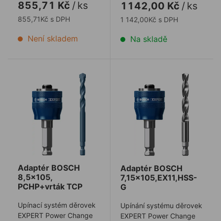
855,71 Kč
/
ks
1142,00 Kč
/
ks
diamantových v ...
855,71Kč s DPH
1 142,00Kč s DPH
Není skladem
Na skladě
Adaptér BOSCH 8,5x105, PCHP+vrták TCP
Adaptér BOSCH 7,15x105,
Adaptér BOSCH
Adaptér BOSCH
8,5x105,
7,15x105,EX11,HSS-
PCHP+vrták TCP
G
Upínací systém děrovek
Upínání systému děrovek
EXPERT Power Change
EXPERT Power Change