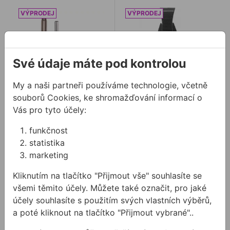
Sklučidlo BOSCH so stopkou SDS
Vodicí šablona BOSCH na 
Své údaje máte pod kontrolou
My a naši partneři používáme technologie, včetně
souborů Cookies, ke shromažďování informací o
Sklučidlo BOSCH so
Vodicí šablona
Vás pro tyto účely:
stopkou SDS
BOSCH na diamanty
funkčnost
statistika
Skľučovadlo na kľúč je
Vodicí šablona na
marketing
jednoduché a spoľahlivé
diamantové vrtáky
riešenie na upevnenie
Kliknutím na tlačítko "Přijmout vše" souhlasíte se
vrtákov pri akomkoľvek
2913,20 Kč
752,74 Kč
druhu pr ...
všemi těmito účely. Můžete také označit, pro jaké
/
ks
/
ks
1456,60 Kč
376,37 Kč
účely souhlasíte s použitím svých vlastních výběrů,
1 456,60Kč s DPH
376,37Kč s DPH
a poté kliknout na tlačítko "Přijmout vybrané"..
Na skladě
Na skladě