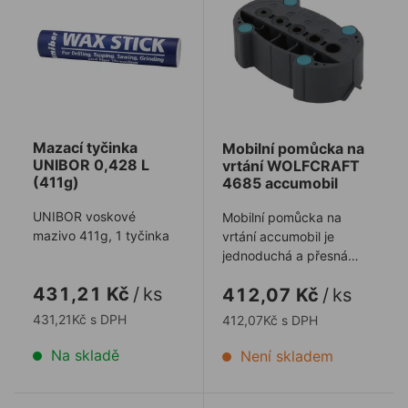
Mazací tyčinka
Mobilní pomůcka na
UNIBOR 0,428 L
vrtání WOLFCRAFT
(411g)
4685 accumobil
UNIBOR voskové
Mobilní pomůcka na
mazivo 411g, 1 tyčinka
vrtání accumobil je
jednoduchá a přesná
pomůcka na přesné
431,21 Kč
/
ks
412,07 Kč
/
ks
vrtáníe vertikálních ot ...
431,21Kč s DPH
412,07Kč s DPH
Na skladě
Není skladem