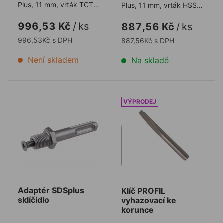
Plus, 11 mm, vrták TCT
Plus, 11 mm, vrták HSS-G
8,5 × 105 mm, 2 ks
7,15 × 105 mm, 2 ks
996,53 Kč
/
ks
887,56 Kč
/
ks
996,53Kč s DPH
887,56Kč s DPH
Není skladem
Na skladě
Adaptér SDSplus sklíčidlo
Klíč PROFIL vyhazovací ke
Adaptér SDSplus
Klíč PROFIL
sklíčidlo
vyhazovací ke
korunce