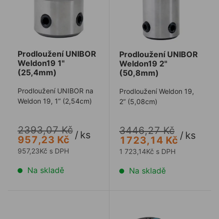
Prodloužení UNIBOR
Prodloužení UNIBOR
Weldon19 1"
Weldon19 2"
(25,4mm)
(50,8mm)
Prodloužení UNIBOR na
Prodloužení Weldon 19,
Weldon 19, 1” (2,54cm)
2” (5,08cm)
2393,07 Kč
3446,27 Kč
/
ks
/
ks
957,23 Kč
1723,14 Kč
957,23Kč s DPH
1 723,14Kč s DPH
Na skladě
Na skladě
Mazací tyčinka UNIBOR 0,428 L (411g)
Mobilní pomůcka na vrtá