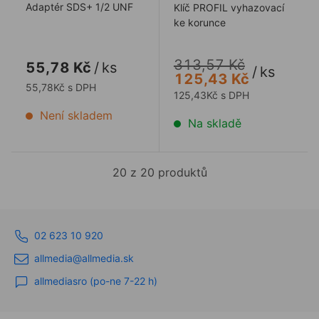
Adaptér SDS+ 1/2 UNF
Klíč PROFIL vyhazovací
ke korunce
313,57 Kč
55,78 Kč
/
ks
/
ks
125,43 Kč
55,78Kč s DPH
125,43Kč s DPH
Není skladem
Na skladě
20 z 20 produktů
02 623 10 920
allmedia@allmedia.sk
allmediasro (po-ne 7-22 h)