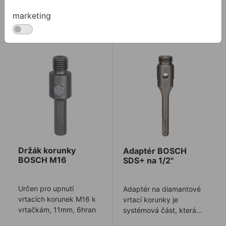
marketing
Na skladě
Není skladem
Držák korunky BOSCH M16
Adaptér BOSCH SDS+ na 1
Držák korunky
Adaptér BOSCH
BOSCH M16
SDS+ na 1/2"
Určen pro upnutí
Adaptér na diamantové
vrtacích korunek M16 k
vrtací korunky je
vrtačkám, 11mm, 6hran
systémová část, která
zajišťuje kompatibilitu