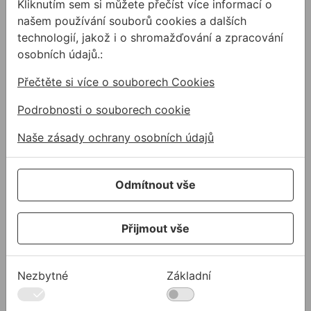
Kliknutím sem si můžete přečíst více informací o
našem používání souborů cookies a dalších
technologií, jakož i o shromažďování a zpracování
Tuba BOSCH s tukem 100ml
Adaptér BOSCH SDS+ 8,7
osobních údajů.:
Přečtěte si více o souborech Cookies
Podrobnosti o souborech cookie
Naše zásady ochrany osobních údajů
Tuba BOSCH s
Adaptér BOSCH
Odmítnout vše
tukem 100ml
SDS+ 8,7mm s
vrtákem POWER
Přijmout vše
BOSCH Mazivo PRO SDS
Systém Power Change
Shank Grease na stopky
Plus nabízí zvýšenou
vrtáků a sekáčů
pevnost a přesnost v
porovnání s předchozí
Nezbytné
Základní
151,01 Kč
/
ks
619,90 Kč
/
ks
verzí
151,01Kč s DPH
619,90Kč s DPH