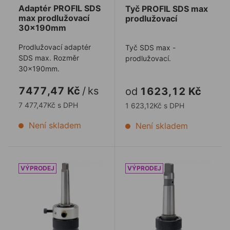
Adaptér PROFIL SDS
Tyč PROFIL SDS max
max prodlužovací
prodlužovací
30x190mm
Prodlužovací adaptér
Tyč SDS max -
SDS max. Rozměr
prodlužovací.
30x190mm.
7477,47 Kč
/
ks
od
1623,12 Kč
7 477,47Kč s DPH
1 623,12Kč s DPH
Není skladem
Není skladem
Sklíčidlo UNIBOR Morse kužel MT2 na Weldon19, Quic
Sklíčidlo UNIBOR Morse ku