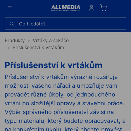
Sign in
Co hledáte?
Produkty
Vrtáky a sekáče
Příslušenství k vrtákům
Příslušenství k vrtákům
Příslušenství k vrtákům výrazně rozšiřuje
možnosti vašeho nářadí a umožňuje vám
provádět různé úkoly, od jednoduchého
vrtání po složitější opravy a stavební práce.
Výběr správného příslušenství závisí na
typu materiálu, který budete opracovávat, a
na konkrétním úkolu, který chcete provést.