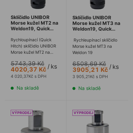
Sklíčidlo UNIBOR
Sklíčidlo UNIBOR
Morse kužel MT2 na
Morse kužel MT3 na
Weldon19, Quick
Weldon19, Quick
Hitch
Hitch
Rychloupínací (Quick
Rychleupínací sklíčidlo
Hitch) sklíčidlo UNIBOR
Morse kužel MT3 na
Morse kužel MT2 na
Weldon 19
Weldon 19
5743,39 Kč
6508,69 Kč
/
ks
/
ks
4020,37 Kč
3905,21 Kč
4 020,37Kč s DPH
3 905,21Kč s DPH
Na skladě
Na skladě
Prodloužení UNIBOR Weldon19 1" (25,4mm)
Prodloužení UNIBOR Weldo