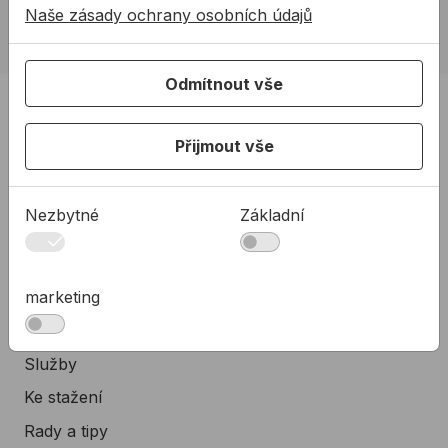
Naše zásady ochrany osobních údajů
allmediasro (po-ne 7-22 h)
Odmítnout vše
PRODUKTY
Produkty
Přijmout vše
Podpora
Řešení
Nezbytné
Základní
O nás
Kontakty
marketing
Akce a výprodej
PODPORA
Služby
Ke stažení
Rady a tipy