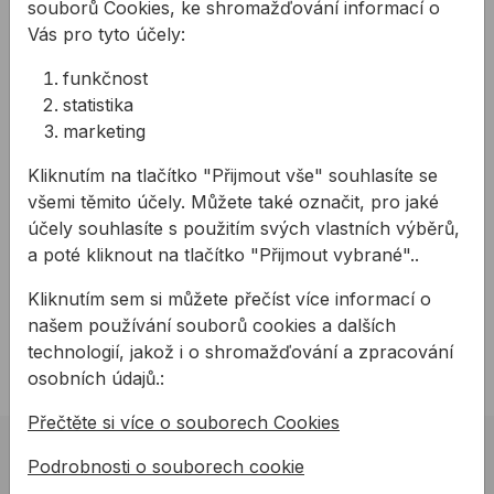
souborů Cookies, ke shromažďování informací o
Systém na jedno zacvaknutí, nepotřebujete žádné
Vás pro tyto účely:
další nářadí
funkčnost
Vyztužená stopka s delší životností
statistika
Navržena pro rychlé a snadné odstranění zátky
marketing
Použití:
Kliknutím na tlačítko "Přijmout vše" souhlasíte se
na vrtání do multi materiálu
všemi těmito účely. Můžete také označit, pro jaké
Technické parametry:
účely souhlasíte s použitím svých vlastních výběrů,
Průměr mm: 7,15
a poté kliknout na tlačítko "Přijmout vybrané"..
Stopka, tvar: šestihran
Kliknutím sem si můžete přečíst více informací o
Celková délka mm: 105
našem používání souborů cookies a dalších
Pracovní délka mm: 60
technologií, jakož i o shromažďování a zpracování
osobních údajů.:
Přečtěte si více o souborech Cookies
02 623 10 920
Podrobnosti o souborech cookie
allmedia@allmedia.sk