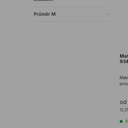
Mat
Průměr M
Mat
934
Mati
prov
od
13,3
N