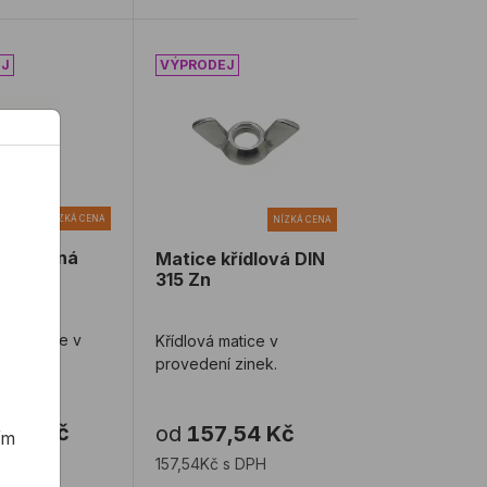
uzavřená DIN 1587 A2
Matice křídlová DIN 315 Zn
NÍZKÁ CENA
NÍZKÁ CENA
uzavřená
Matice křídlová DIN
7 A2
315 Zn
vá matice v
Křídlová matice v
í nerez.
provedení zinek.
,46 Kč
od
157,54 Kč
ím
 s DPH
157,54Kč s DPH