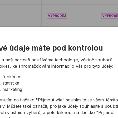
ice s ozubeným límcem DIN 6923 Zn
Matice uzavřená DIN 1587 Zn
Matice 
vé údaje máte pod kontrolou
NÍZKÁ CENA
 a naši partneři používáme technologie, včetně souborů
ice s ozubeným
Matice uzavřená
Matice 
okies, ke shromažďování informací o Vás pro tyto účely:
cem DIN 6923 Zn
DIN 1587 Zn
DIN 158
funkčnost
ice s ozubeným
Klobouková matice v
Klobouko
statistika
em s přírubou v
provedení zinek.
proveden
marketing
ovém provedení. Na
o produkt
knutím na tlačítko "Přijmout vše" souhlasíte se všemi těmito
55,66 Kč
od
35,33 Kč
od
394
ztahuje minimální ...
ly. Můžete také označit, pro jaké účely souhlasíte s použit
66Kč s DPH
35,33Kč s DPH
394,46Kč
ch vlastních výběrů, a poté kliknout na tlačítko "Přijmout