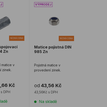
spojovací DIN 6334 Zn
Matice pojistná DIN 985 Zn
NÍZKÁ CENA
NÍZKÁ CENA
spojovací
Matice pojistná DIN
4 Zn
985 Zn
 matice v
Pojistná matice v
 zinek.
provedení zinek.
,66 Kč
od
43,56 Kč
 s DPH
43,56Kč s DPH
ladě
Na skladě