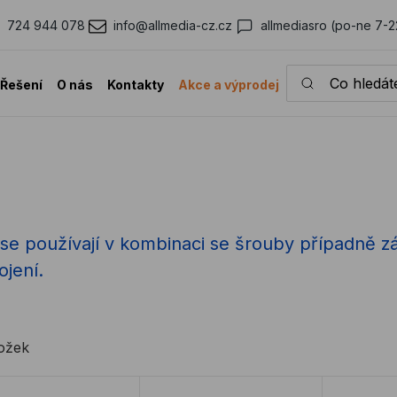
724 944 078
info@allmedia-cz.cz
allmediasro (po-ne 7-2
Co hledáte?
Řešení
O nás
Kontakty
Akce a výprodej
 se používají v kombinaci se šrouby případně z
jení.
ložek