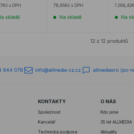
57Kč s DPH
78,65Kč s DPH
1 268,42
a skladě
Na skladě
Na sk
12 z 12 produktů
4 944 078
info@allmedia-cz.cz
allmediasro (po-n
KONTAKTY
O NÁS
Společnost
Kdo jsme
Kancelář
35 let ALLMEDIA
Technická podpora
Aktuality