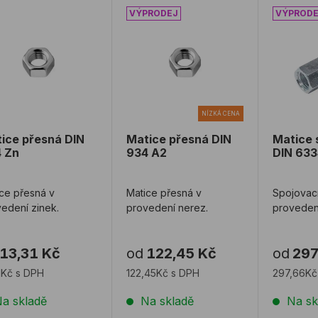
ice přesná DIN 934 Zn
Matice přesná DIN 934 A2
Matice 
NÍZKÁ CENA
ice přesná DIN
Matice přesná DIN
Matice 
 Zn
934 A2
DIN 633
ce přesná v
Matice přesná v
Spojovací
edení zinek.
provedení nerez.
provedení
13,31 Kč
od
122,45 Kč
od
297
1Kč s DPH
122,45Kč s DPH
297,66Kč
a skladě
Na skladě
Na sk