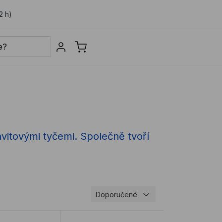
2 h)
Sign in
ávitovými tyčemi. Společně tvoří
Doporučené