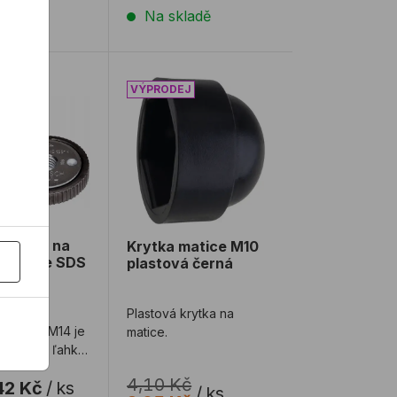
ladě
Na skladě
BOSCH na rýchle upínanie SDS Click
Krytka matice M10 plastová černá
 BOSCH na
Krytka matice M10
upínanie SDS
plastová černá
 rýchle
Plastová krytka na
SDS clic M14 je
matice.
 rýchle a ľahké
e a uvoľnenie
4,10 Kč
42 Kč
/
ks
 ...
/
ks