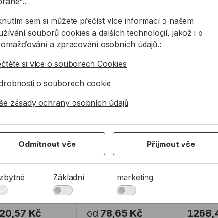
brané"..
a skladě
Na skladě
Na sk
iknutím sem si můžete přečíst více informací o našem
žívání souborů cookies a dalších technologií, jakož i o
ice nízká DIN 439 Zn
Matice nízká DIN 439 A2
Matica 
romažďování a zpracování osobních údajů.:
ečtěte si více o souborech Cookies
drobnosti o souborech cookie
še zásady ochrany osobních údajů
ice nízká DIN
Matice nízká DIN
Matica
Odmítnout vše
Přijmout vše
 Zn
439 A2
rýchle 
Click
á matice v
Nízká matice v
Matica na
zbytné
Základní
marketing
edení zinek.
provedení nerez.
upínanie 
matica na
upevneni
20,57 Kč
od
78,65 Kč
1268,
príslušenst