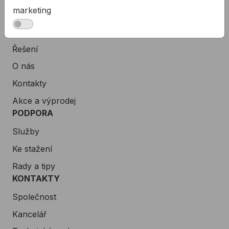
marketing
Produkty
Podpora
Řešení
O nás
Kontakty
Akce a výprodej
PODPORA
Služby
Ke stažení
Rady a tipy
KONTAKTY
Společnost
Kancelář