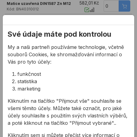
582,01 Kč
Matice uzavřená DIN1587 Zn M12
Kód:
BN40310012
549,95 Kč
Matice uzavřená DIN1587 Zn M14
Kód:
BN40310014
Své údaje máte pod kontrolou
745,36 Kč
Matice uzavřená DIN1587 Zn M16
Kód:
BN40310016
My a naši partneři používáme technologie, včetně
432,51 Kč
Matice uzavřená DIN1587 Zn M18
souborů Cookies, ke shromažďování informací o
Kód:
BN40310018
Vás pro tyto účely:
216,80 Kč
Matice uzavřená DIN1587 Zn M20
Kód:
BN40310020
funkčnost
365,18 Kč
statistika
Matice uzavřená DIN1587 Zn M24
Kód:
BN40310024
marketing
Kliknutím na tlačítko "Přijmout vše" souhlasíte se
všemi těmito účely. Můžete také označit, pro jaké
Související články
účely souhlasíte s použitím svých vlastních výběrů,
a poté kliknout na tlačítko "Přijmout vybrané"..
Kliknutím sem si můžete přečíst více informací o