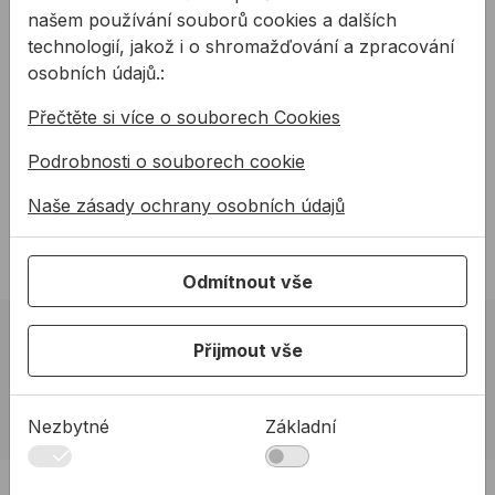
našem používání souborů cookies a dalších
technologií, jakož i o shromažďování a zpracování
osobních údajů.:
Matice a podložky
Přečtěte si více o souborech Cookies
Už víte jakou šroub
použít, ale potřebujete
Podrobnosti o souborech cookie
také vědět jako použít
Naše zásady ochrany osobních údajů
matici a podložku? V této
části si povíme vše o
využití matic a podložek v
Odmítnout vše
praxi.
02 623 10 920
Přijmout vše
allmedia@allmedia.sk
allmediasro (po-ne 7-22 h)
Nezbytné
Základní
PRODUKTY