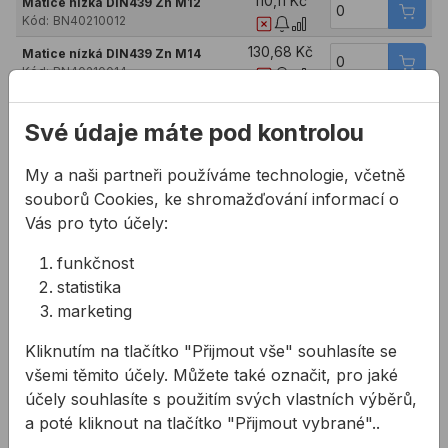
110,11 Kč
Matice nízká DIN439 Zn M12
Kód:
BN40210012
130,68 Kč
Matice nízká DIN439 Zn M14
Kód:
BN40210014
3,05 Kč
Matice nízká DIN439 Zn M16
Kód:
BN40210016
Své údaje máte pod kontrolou
153,91 Kč
Matice nízká DIN439 Zn M18
My a naši partneři používáme technologie, včetně
Kód:
BN40210018
souborů Cookies, ke shromažďování informací o
103,82 Kč
Matice nízká DIN439 Zn M20
Vás pro tyto účely:
Kód:
BN40210020
151,37 Kč
Matice nízká DIN439 Zn M22
funkčnost
Kód:
BN40210022
statistika
913,55 Kč
marketing
Matice nízká DIN439 Zn M27
Kód:
BN40210027
Kliknutím na tlačítko "Přijmout vše" souhlasíte se
všemi těmito účely. Můžete také označit, pro jaké
účely souhlasíte s použitím svých vlastních výběrů,
Související články
a poté kliknout na tlačítko "Přijmout vybrané"..