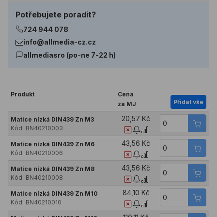
Potřebujete poradit?
724 944 078
info@allmedia-cz.cz
allmediasro (po-ne 7-22 h)
Produkt
Cena
Přidat vše
za MJ
20,57 Kč
Matice nízká DIN439 Zn M3
Kód:
BN40210003
43,56 Kč
Matice nízká DIN439 Zn M6
Kód:
BN40210006
43,56 Kč
Matice nízká DIN439 Zn M8
Kód:
BN40210008
84,10 Kč
Matice nízká DIN439 Zn M10
Kód:
BN40210010