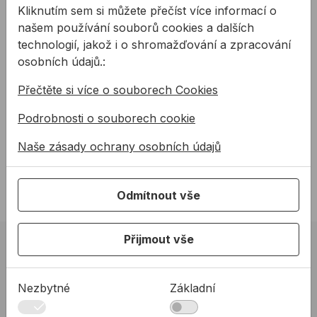
Kliknutím sem si můžete přečíst více informací o
našem používání souborů cookies a dalších
technologií, jakož i o shromažďování a zpracování
osobních údajů.:
Přečtěte si více o souborech Cookies
Matice a podložky
Už víte jakou šroub
Podrobnosti o souborech cookie
použít, ale potřebujete
Naše zásady ochrany osobních údajů
také vědět jako použít
matici a podložku? V této
části si povíme vše o
Odmítnout vše
využití matic a podložek v
praxi.
Přijmout vše
02 623 10 920
allmedia@allmedia.sk
Nezbytné
Základní
allmediasro (po-ne 7-22 h)