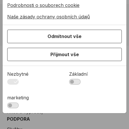
praxi.
Podrobnosti o souborech cookie
02 623 10 920
Naše zásady ochrany osobních údajů
allmedia@allmedia.sk
allmediasro (po-ne 7-22 h)
Odmítnout vše
PRODUKTY
Přijmout vše
Produkty
Podpora
Nezbytné
Základní
Řešení
O nás
marketing
Kontakty
Akce a výprodej
PODPORA