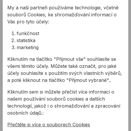
438,02 Kč
Matice křídlová DIN315 Zn M10
My a naši partneři používáme technologie, včetně
Kód:
BN40510010
souborů Cookies, ke shromažďování informací o
Vás pro tyto účely:
Související články
funkčnost
statistika
marketing
Kliknutím na tlačítko "Přijmout vše" souhlasíte se
všemi těmito účely. Můžete také označit, pro jaké
účely souhlasíte s použitím svých vlastních výběrů,
a poté kliknout na tlačítko "Přijmout vybrané"..
Matice a podložky
Už víte jakou šroub
Kliknutím sem si můžete přečíst více informací o
použít, ale potřebujete
našem používání souborů cookies a dalších
také vědět jako použít
technologií, jakož i o shromažďování a zpracování
matici a podložku? V této
osobních údajů.:
části si povíme vše o
Přečtěte si více o souborech Cookies
využití matic a podložek v