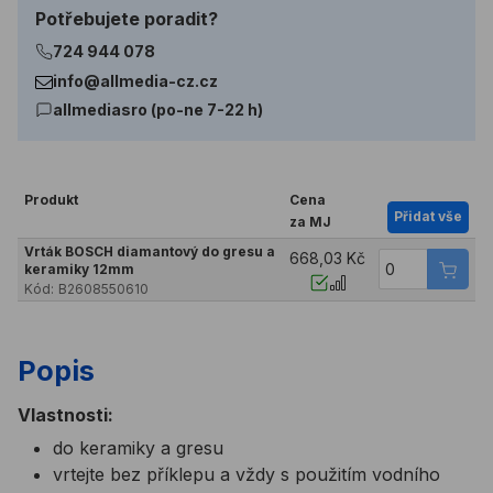
Potřebujete poradit?
724 944 078
info@allmedia-cz.cz
allmediasro (po-ne 7-22 h)
Produkt
Cena
Přidat vše
za MJ
Vrták BOSCH diamantový do gresu a
668,03 Kč
keramiky 12mm
Kód:
B2608550610
Popis
Vlastnosti:
do keramiky a gresu
vrtejte bez příklepu a vždy s použitím vodního