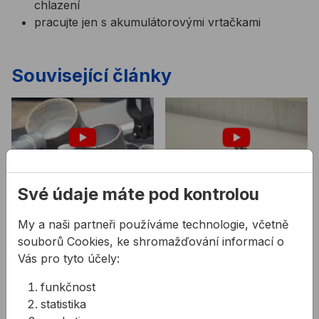
chlazení
pracujte jen s akumulátorovými vrtačkami
Související články
Své údaje máte pod kontrolou
Vrtání do keramiky
Diamantové vrtáky
Jak vyvrtat díru do
Jak vyvrtat díru do
My a naši partneři používáme technologie, včetně
keramiky bez jejího
obkladu bez jeho
souborů Cookies, ke shromažďování informací o
poškození? V této části
poškození? V této části si
Vás pro tyto účely:
budeme vrtat s vrtáky do
s Richardem přejedeme
funkčnost
keramiky.
diamantové vrtáky a jejich
statistika
výhody při vrtání do