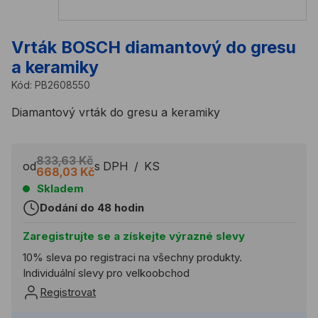
Vrták BOSCH diamantový do gresu
a keramiky
Kód:
PB2608550
Diamantový vrták do gresu a keramiky
833,63 Kč
od
s DPH
/
KS
668,03 Kč
Skladem
Dodání do 48 hodin
Zaregistrujte se a získejte výrazné slevy
10% sleva po registraci na všechny produkty.
Individuální slevy pro velkoobchod
Registrovat