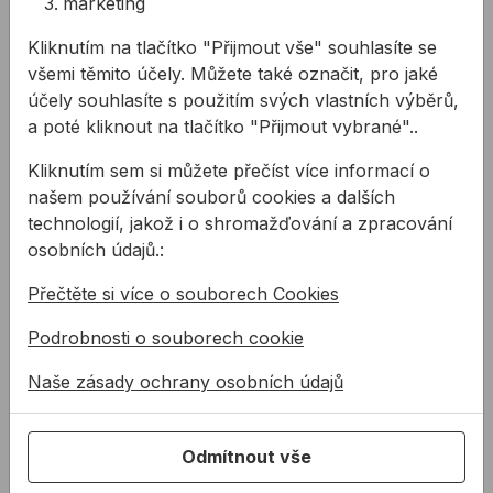
marketing
obkladů.
Související produkty
Sada PROFIL DIAMOND 8-dílná
Vrták PROFIL DIAMOND
Kliknutím na tlačítko "Přijmout vše" souhlasíte se
všemi těmito účely. Můžete také označit, pro jaké
účely souhlasíte s použitím svých vlastních výběrů,
a poté kliknout na tlačítko "Přijmout vybrané"..
Kliknutím sem si můžete přečíst více informací o
našem používání souborů cookies a dalších
technologií, jakož i o shromažďování a zpracování
osobních údajů.:
Sada PROFIL DIAMOND
Vrták PROFIL DIAMOND
Přečtěte si více o souborech Cookies
8-dílná
Podrobnosti o souborech cookie
6 ks sada vrtáků do keramiky,
Ideální nástroj pro vrtání do
Naše zásady ochrany osobních údajů
gresu, sklobetonu a pod.
dlaždic a obkladů. Využití: Pro
spolu se šablonou a pumpou
vrtání do extrémně tvrdých
na mokré vrtání.
materiálů, ...
Odmítnout vše
6265,44 Kč
1057,53 Kč
/
ks
od
1879,63 Kč
634,52 Kč