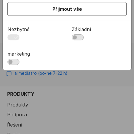
1 879,63Kč s DPH
634,52Kč s DPH
Přijmout vše
Na skladě
Na skladě
Nezbytné
Základní
marketing
02 623 10 920
allmedia@allmedia.sk
allmediasro (po-ne 7-22 h)
PRODUKTY
Produkty
Podpora
Řešení