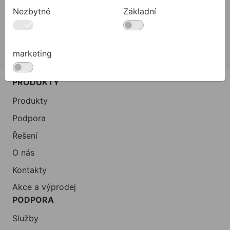
Nezbytné
Základní
02 623 10 920
allmedia@allmedia.sk
allmediasro (po-ne 7-22 h)
marketing
PRODUKTY
Produkty
Podpora
Řešení
O nás
Kontakty
Akce a výprodej
PODPORA
Služby