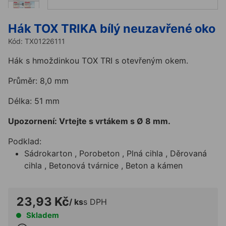
Hák TOX TRIKA bílý neuzavřené oko
Kód:
TX01226111
Hák s hmoždinkou TOX TRI s otevřeným okem.
Průměr: 8,0 mm
Délka: 51 mm
Upozornení: Vrtejte s vrtákem s Ø 8 mm.
Podklad:
Sádrokarton , Porobeton , Plná cihla , Děrovaná
cihla , Betonová tvárnice , Beton a kámen
23,93 Kč
/ ks
s DPH
Skladem