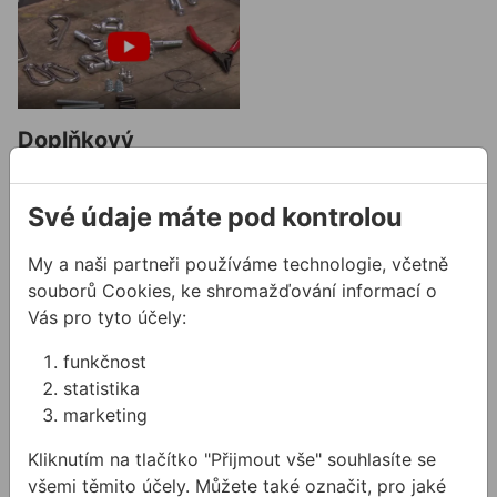
Doplňkový
spojovací materiál
Po předchozích dvou
Své údaje máte pod kontrolou
částech jistě víte jaké
šrouby a vruty, matice, či
My a naši partneři používáme technologie, včetně
podložky použít při
souborů Cookies, ke shromažďování informací o
různých aplikacích, avšak,
Vás pro tyto účely:
víte io doplňkovém
spojovacím materiálu,
funkčnost
Související produkty
který Vám umí stejně
statistika
Kleště KNIPEX 0302 kombi
Vrták do betonu BOSCH SDS
dobře posloužit?
marketing
Kliknutím na tlačítko "Přijmout vše" souhlasíte se
všemi těmito účely. Můžete také označit, pro jaké