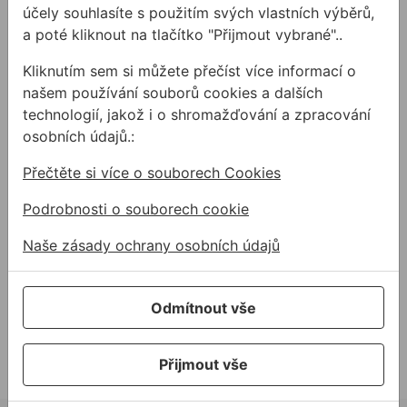
účely souhlasíte s použitím svých vlastních výběrů,
a poté kliknout na tlačítko "Přijmout vybrané"..
Kliknutím sem si můžete přečíst více informací o
NÍZKÁ CENA
NÍZKÁ CENA
našem používání souborů cookies a dalších
technologií, jakož i o shromažďování a zpracování
Kleště KNIPEX 0302
Vrták do betonu BOSCH
osobních údajů.:
kombi
SDS plus-5X
Přečtěte si více o souborech Cookies
Profesionální kombinované
Příklepový čtyřbřitový vrták s
Podrobnosti o souborech cookie
kleště počiernené s leštěnou
uchycením SDS plus do
hlavou s multi-komponentními
betonu, armovaného betonu,
Naše zásady ochrany osobních údajů
rukojeťmi. Na vý ...
cihly (doporučujeme ...
od
716,50 Kč
od
116,40 Kč
716,50Kč s DPH
116,40Kč s DPH
Odmítnout vše
Není skladem
Na skladě
Přijmout vše