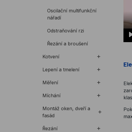
Oscilační multifunkční
nářadí
Odstraňování rzi
Řezání a broušení
Kotvení
El
Lepení a tmelení
Měření
Ele
zar
Míchání
kla
Montáž oken, dveří a
Pok
fasád
max
Řezání