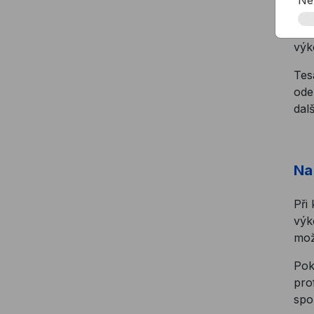
Pro
výk
Tes
ode
dal
Na
Při
výk
mož
Pok
pro
spo