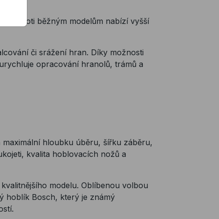
blík. Oproti běžným modelům nabízí vyšší
alcování či srážení hran. Díky možnosti
 urychluje opracování hranolů, trámů a
a maximální hloubku úběru, šířku záběru,
kojeti, kvalita hoblovacích nožů a
o kvalitnějšího modelu. Oblíbenou volbou
ký hoblík Bosch, který je známý
stí.