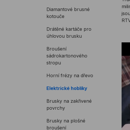
mil
Diamantové brusné
jso
kotouče
RTV
Drátěné kartáče pro
úhlovou brusku
Broušení
sádrokartonového
stropu
Horní frézy na dřevo
Elektrické hoblíky
Brusky na zakřivené
povrchy
Brusky na plošné
broušení