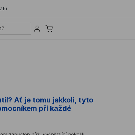
2 h)
Sign in
il? Ať je tomu jakkoli, tyto
pomocníkem při každé
lem zapuštěn nůž, vyčnívající několik