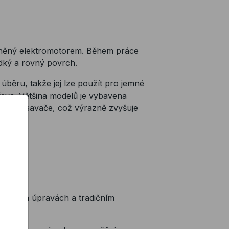
háněný elektromotorem. Během práce
adký a rovný povrch.
úběru, takže jej lze použít pro jemné
řeva. Většina modelů je vybavena
ého vysavače, což výrazně zvyšuje
hlářských úpravách a tradičním