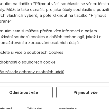
pak, ruční elektrický hoblík zajišťuje rovnoměrný úběr m
knutím na tlačítko "Přijmout vše" souhlasíte se všemi těmito
áhnout profesionálního výsledku i méně zkušeným uživatelů
ly. Můžete také označit, pro jaké účely souhlasíte s použit
lík jednoznačně efektivnějším řešením.
ch vlastních výběrů, a poté kliknout na tlačítko "Přijmout
brané"..
iknutím sem si můžete přečíst více informací o našem
umulátorový a kabelový elektrický hoblík
žívání souborů cookies a dalších technologií, jakož i o
romažďování a zpracování osobních údajů.:
 výběru je jedním z hlavních rozhodnutí způsob napájení.
ečtěte si více o souborech Cookies
mulátorový elektrický hoblík nabízí maximální mobilitu a j
drobnosti o souborech cookie
ce mimo dílny. Kompaktní modely bývají lehčí a často mají 
še zásady ochrany osobních údajů
elový elektrický hoblík poskytuje stabilní výkon během cel
acování větších ploch. Nejčastěji se setkáváme se záběrem
ení pro většinu truhlářských a tesařských prací.
Odmítnout vše
Přijmout vše
sařský hoblík pro náročné použití
zbytné
Základní
marketing