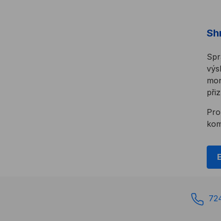
Sh
Spr
výs
mon
při
Pro
kom
72