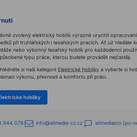
rnutí
ávně zvolený elektrický hoblík výrazně urychlí opracová
ledků při truhlářských i tesařských pracích. Ať už hledáte 
táže nebo výkonný tesařský hoblík pro každodenní použív
způsobené typu práce, kterou budete provádět nejčastěji.
hlédněte si naši kategorii
Elektrické hoblíky
a vyberte si hob
binaci výkonu, přesnosti a komfortu při práci.
Elektrické hoblíky
4 944 078
info@allmedia-cz.cz
allmediasro (po-n