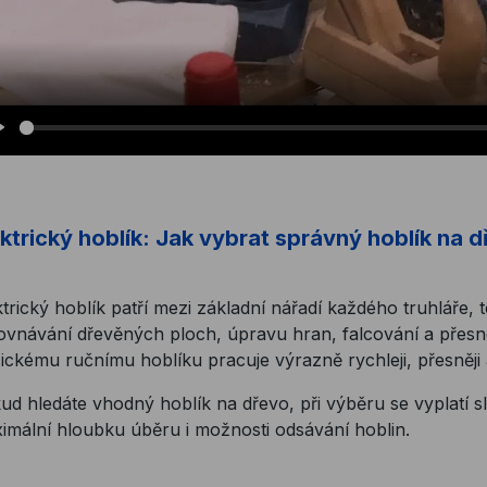
Play
ektrický hoblík: Jak vybrat správný hoblík na 
ktrický hoblík patří mezi základní nářadí každého truhláře,
ovnávání dřevěných ploch, úpravu hran, falcování a přesné
sickému ručnímu hoblíku pracuje výrazně rychleji, přesněj
ud hledáte vhodný hoblík na dřevo, při výběru se vyplatí 
imální hloubku úběru i možnosti odsávání hoblin.