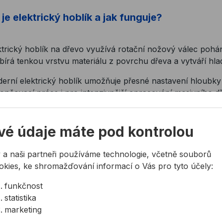
je elektrický hoblík a jak funguje?
ktrický hoblík na dřevo využívá rotační nožový válec po
bírá tenkou vrstvu materiálu z povrchu dřeva a vytváří hl
erní elektrický hoblík umožňuje přesné nastavení hloubky 
ončovací práce i pro intenzivnější opracování masivního d
témem odsávání hoblin nebo možností připojení průmyslov
fort práce.
vé údaje máte pod kontrolou
 a naši partneři používáme technologie, včetně souborů
ktrický hoblík nebo ruční hoblík?
okies, ke shromažďování informací o Vás pro tyto účely:
funkčnost
sický ruční hoblík má své místo zejména při detailních tru
statistika
acování dřeva. Vyžaduje však více zkušeností i fyzické síly.
marketing