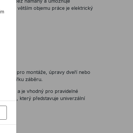
ateriálu bez námahy a umožňuje
m. Při větším objemu práce je elektrický
ím
e ideální pro montáže, úpravy dveří nebo
menší šířku záběru.
é práce a je vhodný pro pravidelné
 82 mm, který představuje univerzální