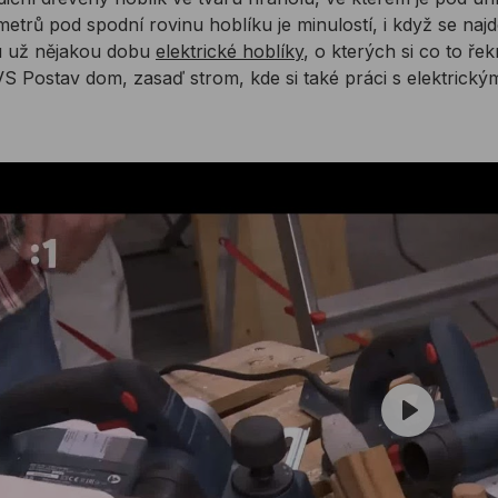
imetrů pod spodní rovinu hoblíku je minulostí, i když se najd
u už nějakou dobu
elektrické hoblíky
, o kterých si co to ř
S Postav dom, zasaď strom, kde si také práci s elektrický
Play