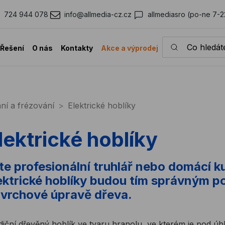
724 944 078
info@allmedia-cz.cz
allmediasro (po-ne 7-2
Co hledáte?
Řešení
O nás
Kontakty
Akce a výprodej
ní a frézování
Elektrické hoblíky
lektrické hoblíky
te profesionální truhlář nebo domácí kut
ektrické hoblíky budou tím správným 
vrchové úpravě dřeva.
diční dřevěný hoblík ve tvaru hranolu, ve kterém je pod úh