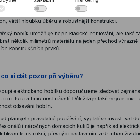
 intenzivní stavební a tesařské práce je určen tesařský ho
on, větší hloubku úběru a robustnější konstrukci.
ařský hoblík umožňuje nejen klasické hoblování, ale také f
brat několik milimetrů materiálu na jeden přechod výrazně
ších konstrukčních prvků.
 co si dát pozor při výběru?
 koupi elektrického hoblíku doporučujeme sledovat zejmén
on motoru a hmotnost nářadí. Důležitá je také ergonomie ru
nost odsávání hoblin.
ud plánujete pravidelné používání, vyplatí se investovat d
fesionálů i náročných domácích kutilů je například elektric
lehlivou konstrukcí, přesným nastavením a dlouhou životno