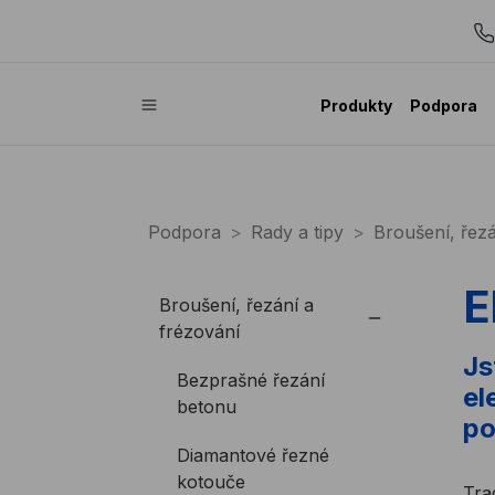
Produkty
Podpora
Podpora
Rady a tipy
Broušení, řezá
E
Broušení, řezání a
frézování
Js
Bezprašné řezání
el
betonu
po
Diamantové řezné
kotouče
Tra