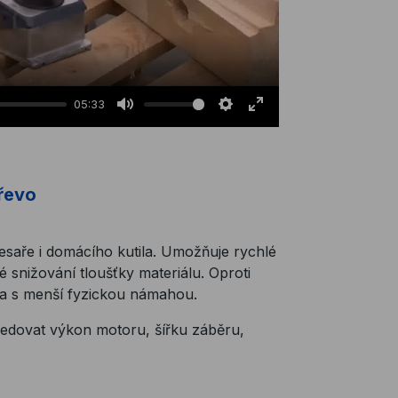
05:33
Mute
Settings
Enter
fullscreen
dřevo
 tesaře i domácího kutila. Umožňuje rychlé
 snižování tloušťky materiálu. Oproti
i a s menší fyzickou námahou.
sledovat výkon motoru, šířku záběru,