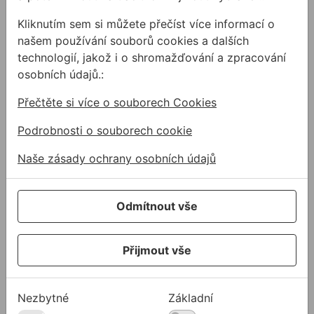
střešní izolaci proto musíte sáhnout po
Kliknutím sem si můžete přečíst více informací o
specializovaných produktech.
našem používání souborů cookies a dalších
1. Bitumenová hliníková páska – jistota pro detaily
technologií, jakož i o shromažďování a zpracování
a spoje
osobních údajů.:
Ideálním pomocníkem pro rychlé a extrémně
Přečtěte si více o souborech Cookies
pevné opravy je bitumenová hliníková páska.
Podrobnosti o souborech cookie
Složení: Z vnější (pohledové) strany se
Naše zásady ochrany osobních údajů
nachází odolná hliníková fólie (dostupná v
různých barevných provedeních, například
antracitová, měděná či červená, aby ladila se
Odmítnout vše
střešní krytinou). Z druhé strany je nanesená
vrstva studeného bitumenu (asfaltu/smoly).
Aplikace: Jelikož jde o studený bitumen, není
Přijmout vše
potřeba hořák ani horkovzdušná pistole, což
eliminuje riziko poškození střechy. Páska
funguje v podstatě jako samolepicí žvýkačka
Nezbytné
Základní
s extrémní přilnavostí.