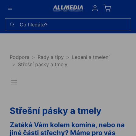
Sign in
Co hledáte?
Podpora
Rady a tipy
Lepení a tmelení
Střešní pásky a tmely
Střešní pásky a tmely
Zatéká Vám kolem komína, nebo na
jiné části střechy? Máme pro vás