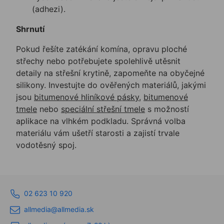
(adhezi).
Shrnutí
Pokud řešíte zatékání komína, opravu ploché
střechy nebo potřebujete spolehlivě utěsnit
detaily na střešní krytině, zapomeňte na obyčejné
silikony. Investujte do ověřených materiálů, jakými
jsou
bitumenové hliníkové pásky
,
bitumenové
tmele
nebo
speciální střešní tmele
s možností
aplikace na vlhkém podkladu. Správná volba
materiálu vám ušetří starosti a zajistí trvale
vodotěsný spoj.
02 623 10 920
allmedia@allmedia.sk