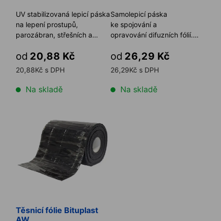
UV stabilizovaná lepicí páska
Samolepicí páska
na lepení prostupů,
ke spojování a
parozábran, střešních a
opravování difuzních fólií.
fasádních membrán.
Páska je složená
od
20,88 Kč
od
26,29 Kč
ze speciálního flísu, k ...
20,88Kč s DPH
26,29Kč s DPH
Na skladě
Na skladě
Těsnicí fólie Bituplast AW
Těsnicí fólie Bituplast
AW