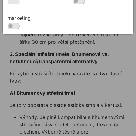
Využití: Perfektně se hodí na oplechování
komína, přetěsnění a utěsnění defektů na
marketing
plochých střechách, napojení markýz, těsnění
atik a napojení na fasádu či omítku. V nabídce
najdete různé šířky – od užších 5 cm až po
šířku 30 cm pro větší přetěsnění.
2. Speciální střešní tmele: Bitumenové vs.
netuhnoucí/transparentní alternativy
Při výběru střešního tmelu narazíte na dva hlavní
typy:
A) Bitumenový střešní tmel
Je to v podstatě plastoelastická smola v kartuši.
Výhody: Je plně kompatibilní s bitumenovými
střešními pásy, šindeli, betonem, dřevem či
plechem. Výborně těsně a drží.