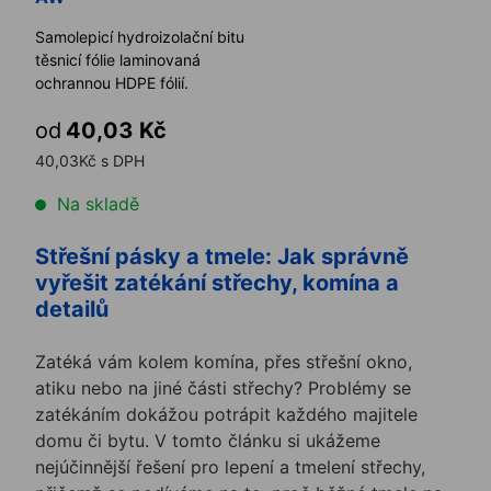
Samolepicí hydroizolační bitumenová
těsnicí fólie laminovaná
ochrannou HDPE fólií.
od
40,03 Kč
40,03Kč s DPH
Na skladě
Střešní pásky a tmele: Jak správně
vyřešit zatékání střechy, komína a
detailů
Zatéká vám kolem komína, přes střešní okno,
atiku nebo na jiné části střechy? Problémy se
zatékáním dokážou potrápit každého majitele
domu či bytu. V tomto článku si ukážeme
nejúčinnější řešení pro lepení a tmelení střechy,