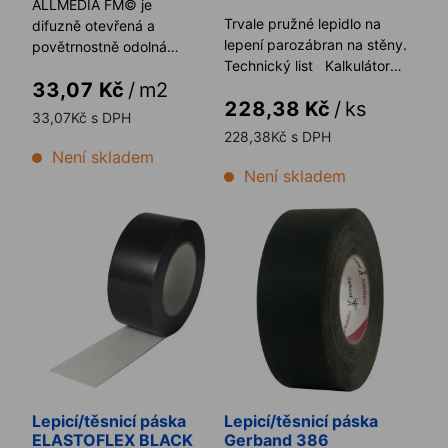
ALLMEDIA FM© je
Trvale pružné lepidlo na
difuzně otevřená a
lepení parozábran na stěny.
povětrnostně odolná
Technický list Kalkulátor
fasádní a střešní membrána
33,07 Kč
/
m2
spotřeby
228,38 Kč
/
ks
33,07Kč s DPH
228,38Kč s DPH
Není skladem
Není skladem
Lepicí/těsnicí páska ELASTOFLEX BLACK
Lepicí/těsnicí páska Gerband
Lepicí/těsnicí páska
Lepicí/těsnicí páska
ELASTOFLEX BLACK
Gerband 386