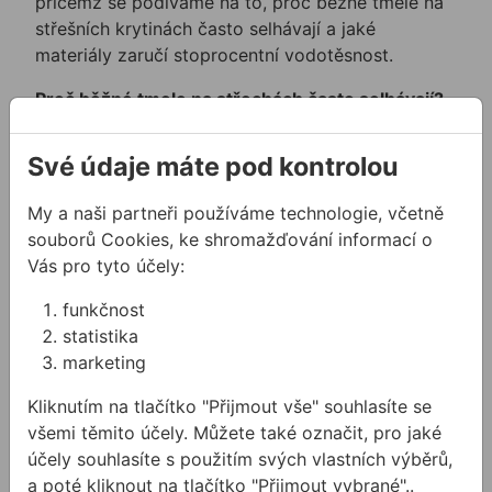
přičemž se podíváme na to, proč běžné tmele na
střešních krytinách často selhávají a jaké
materiály zaručí stoprocentní vodotěsnost.
Proč běžné tmele na střechách často selhávají?
Ploché střechy, asfaltové krytiny (asfaltová
Své údaje máte pod kontrolou
lepenka, asfaltový šindel) či různá střešní
oplechování mají jedno specifické negativum:
My a naši partneři používáme technologie, včetně
asfalt a bitumen jsou materiály, na kterých běžná
souborů Cookies, ke shromažďování informací o
lepidla a tmele nedrží.
Vás pro tyto účely:
Pokud na asfaltovou krytinu nanesete standardní
funkčnost
polyuretanový tmel (který se jinak skvěle hodí na
statistika
klempířinu, rýny, okapy či oplechování atiky) nebo
marketing
běžný silikonový tmel, s velkou pravděpodobností
zjistíte, že spoj nedrží. V důsledku chemické
Kliknutím na tlačítko "Přijmout vše" souhlasíte se
reakce a minimální přilnavosti k podkladu se tmel
všemi těmito účely. Můžete také označit, pro jaké
po čase odtrhne. Silikon je sice pružnější, ale jeho
účely souhlasíte s použitím svých vlastních výběrů,
adheze na asfaltu je téměř nulová. Pro efektivní
a poté kliknout na tlačítko "Přijmout vybrané"..