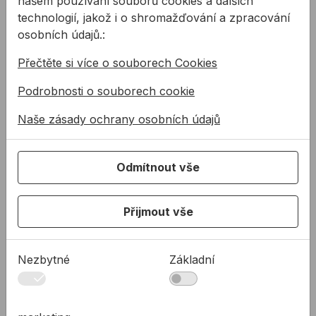
našem používání souborů cookies a dalších
technologií, jakož i o shromažďování a zpracování
Podpora
osobních údajů.:
Řešení
Přečtěte si více o souborech Cookies
O nás
Kontakty
Podrobnosti o souborech cookie
Akce a výprodej
Naše zásady ochrany osobních údajů
PODPORA
Služby
Odmítnout vše
Ke stažení
Rady a tipy
Přijmout vše
KONTAKTY
Společnost
Nezbytné
Základní
Kancelář
Technická podpora