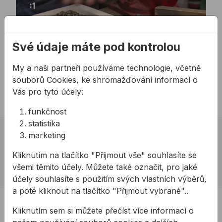
Své údaje máte pod kontrolou
Play
My a naši partneři používáme technologie, včetně
souborů Cookies, ke shromažďování informací o
04:39
Vás pro tyto účely:
Play
Mute
Settings
Enter
fullsc
funkčnost
statistika
marketing
02 623 10 920
allmedia@allmedia.sk
Kliknutím na tlačítko "Přijmout vše" souhlasíte se
všemi těmito účely. Můžete také označit, pro jaké
allmediasro (po-ne 7-22 h)
účely souhlasíte s použitím svých vlastních výběrů,
a poté kliknout na tlačítko "Přijmout vybrané"..
PRODUKTY
Kliknutím sem si můžete přečíst více informací o
Produkty