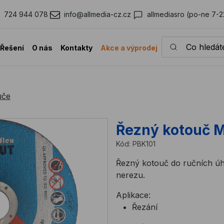
724 944 078
info@allmedia-cz.cz
allmediasro (po-ne 7-2
Co hledáte?
Řešení
O nás
Kontakty
Akce a výprodej
uče
Řezný kotouč 
Kód:
PBK101
Řezný kotouč do ručních úh
nerezu.
Aplikace:
Řezání