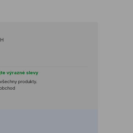
PH
jte výrazné slevy
 všechny produkty.
koobchod