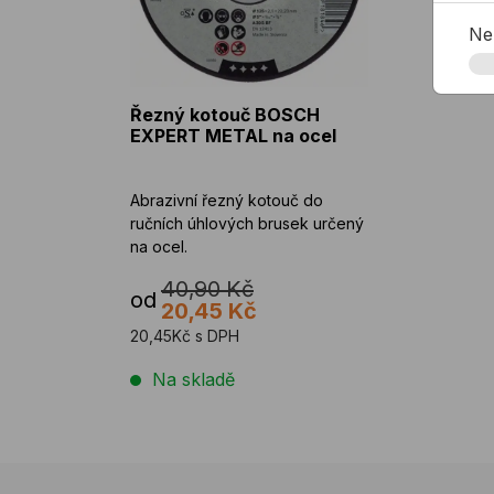
Ne
Řezný kotouč BOSCH
EXPERT METAL na ocel
Abrazivní řezný kotouč do
ručních úhlových brusek určený
na ocel.
40,90 Kč
od
20,45 Kč
20,45Kč s DPH
Na skladě