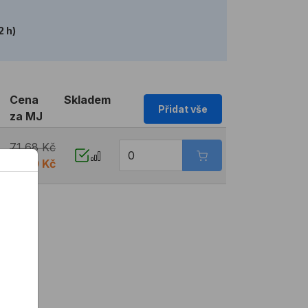
2 h)
Cena
Skladem
Přidat vše
za MJ
71,68 Kč
č
21,50 Kč