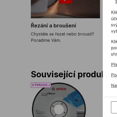
Kli
úče
svý
Řezání a broušení
vy
Chystáte se řezat nebo brousit?
Poradíme Vám.
Kl
pou
sh
Př
Související produkty
Po
Řezný kotouč BOSCH EXPERT METAL na 
Na