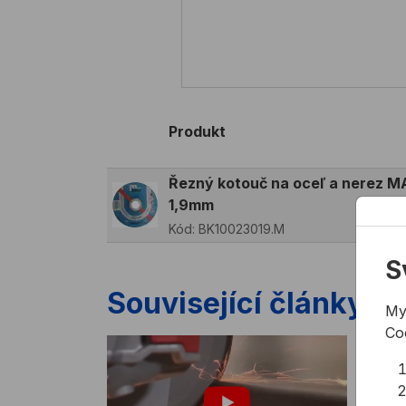
Produkt
Řezný kotouč na oceľ a nerez
1,9mm
Kód:
BK10023019.M
S
Související články
My
Co