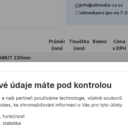
info@allmedia-cz.cz
allmediasro (po-ne 7-2
Průměr
Tloušťka
Balení
Cena
(mm)
(mm)
s DPH
 MAMUT 230mm
230
1.9
25 ks
21,50 K
vé údaje máte pod kontrolou
 a naši partneři používáme technologie, včetně souborů
okies, ke shromažďování informací o Vás pro tyto účely:
funkčnost
statistika