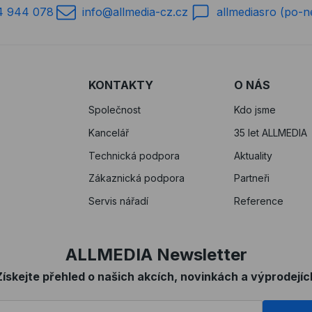
4 944 078
info@allmedia-cz.cz
allmediasro (po-n
KONTAKTY
O NÁS
Společnost
Kdo jsme
Kancelář
35 let ALLMEDIA
Technická podpora
Aktuality
Zákaznická podpora
Partneři
Servis nářadí
Reference
ALLMEDIA Newsletter
Získejte přehled o našich akcích, novinkách a výprodejíc