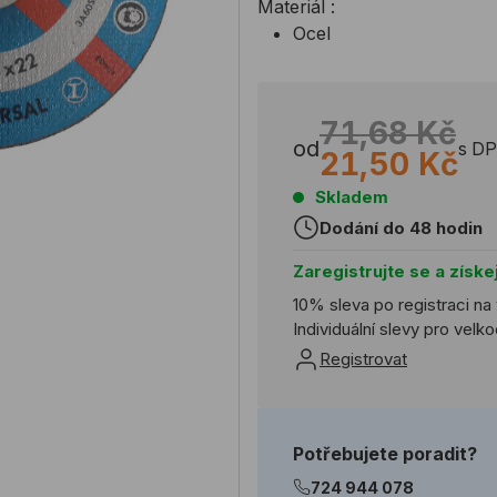
Materiál :
Ocel
71,68 Kč
od
s D
21,50 Kč
Skladem
Dodání do 48 hodin
Zaregistrujte se a získe
10% sleva po registraci na
Individuální slevy pro vel
Registrovat
Potřebujete poradit?
724 944 078