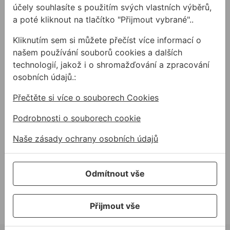
účely souhlasíte s použitím svých vlastních výběrů,
a poté kliknout na tlačítko "Přijmout vybrané"..
Související články
Kliknutím sem si můžete přečíst více informací o
našem používání souborů cookies a dalších
technologií, jakož i o shromažďování a zpracování
osobních údajů.:
Přečtěte si více o souborech Cookies
Využití
Podrobnosti o souborech cookie
akrylátových tmelů
Naše zásady ochrany osobních údajů
Potřebujete vytěsnit nebo
zahladit spáru či trhlinu ve
zdi? Máme řešení.
Odmítnout vše
Přijmout vše