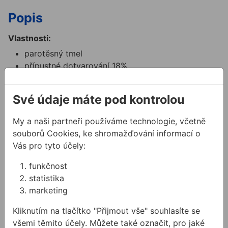
Popis
Vlastnosti:
parotěsný tmel
přípustné dotvarování 18%
vysoká vrubová odolnost
jednoduché zpracování
Své údaje máte pod kontrolou
Použití:
My a naši partneři používáme technologie, včetně
parotěsné a vzduchotěsné těsnění připojovací
souborů Cookies, ke shromažďování informací o
spáry
Vás pro tyto účely:
použití v kombinaci s exteriérovou
těsnící fólií nebo OTTOSEAL S730
funkčnost
parotěsné utěsnění netěsností v
statistika
interiéru (přestupy, elektroinstalačtní krabice, atd.)
marketing
Barvy:
Kliknutím na tlačítko "Přijmout vše" souhlasíte se
bílá
všemi těmito účely. Můžete také označit, pro jaké