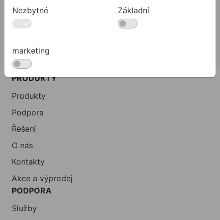
Nezbytné
Základní
02 623 10 920
allmedia@allmedia.sk
allmediasro (po-ne 7-22 h)
marketing
PRODUKTY
Produkty
Podpora
Řešení
O nás
Kontakty
Akce a výprodej
PODPORA
Služby