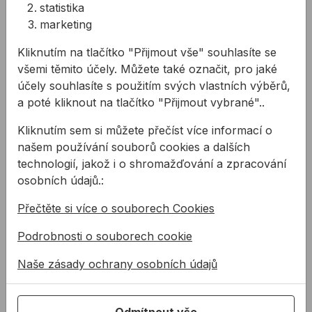
Přesný kotouč na kvalitní
Prémiový stavební silikonový
statistika
řezy do všech druhů dřeva.
tmel na neutrální oxim bázi.
marketing
Obsahuje fungicidy vůči
plísním. Tmel se v ...
Kliknutím na tlačítko "Přijmout vše" souhlasíte se
871,44 Kč
od
246,61 Kč
od
všemi těmito účely. Můžete také označit, pro jaké
390,10 Kč
246,61Kč s DPH
účely souhlasíte s použitím svých vlastních výběrů,
390,10Kč s DPH
a poté kliknout na tlačítko "Přijmout vybrané"..
Na skladě
Na skladě
Kliknutím sem si můžete přečíst více informací o
Expanzní páska ISO-BLOCO 600
našem používání souborů cookies a dalších
technologií, jakož i o shromažďování a zpracování
osobních údajů.:
Přečtěte si více o souborech Cookies
Podrobnosti o souborech cookie
Naše zásady ochrany osobních údajů
NÍZKÁ CENA
Expanzní páska ISO-
BLOCO 600
Odmítnout vše