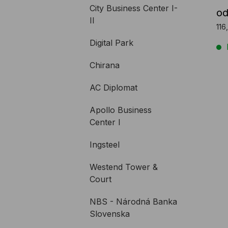
(do
City Business Center I-
o
II
116
Digital Park
Chirana
AC Diplomat
Apollo Business
Center I
Ingsteel
Westend Tower &
Court
NBS - Národná Banka
Slovenska