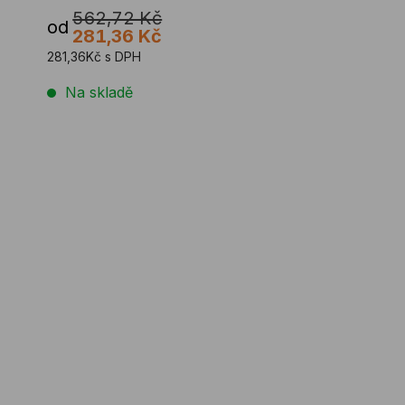
562,72 Kč
od
281,36 Kč
281,36Kč s DPH
Na skladě