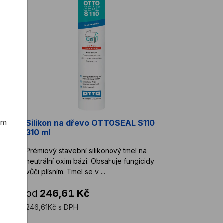
ím
PERT
Silikon na dřevo OTTOSEAL S110
310 ml
ích
Prémiový stavební silikonový tmel na
ez.
neutrální oxim bázi. Obsahuje fungicidy
vůči plísním. Tmel se v ...
od
246,61 Kč
246,61Kč s DPH