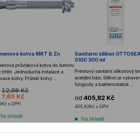
menová kotva MKT B Zn
Sanitární silikon OTTOSE
S100 300 ml
enová průvlaková kotva do betonu
Prémiový sanitární silikonový tm
 trhlin. Jednoduchá instalace a
acetátní bázi. Silikon je vybave
aktivace kotvy. Průměr kotvy ...
fungicidy a bakteriostatick ...
12,98 Kč
d
7,65 Kč
od
405,82 Kč
5Kč s DPH
405,82Kč s DPH
Na skladě
Na skladě
ntážní PU pěna NOVAPUR 750 ml ZIMNÍ
Řezný kotouč BOSCH EXPE