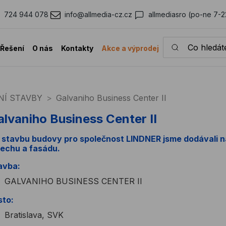
724 944 078
info@allmedia-cz.cz
allmediasro (po-ne 7-2
Co hledáte?
Řešení
O nás
Kontakty
Akce a výprodej
NÍ STAVBY
Galvaniho Business Center II
alvaniho Business Center II
 stavbu budovy pro společnost LINDNER jsme dodávali n
řechu a fasádu.
avba:
GALVANIHO BUSINESS CENTER II
sto:
Bratislava, SVK