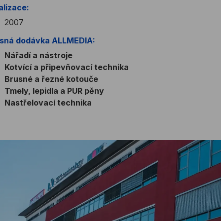
alizace:
2007
sná dodávka ALLMEDIA:
Nářadí a nástroje
Kotvící a připevňovací technika
Brusné a řezné kotouče
Tmely, lepidla a PUR pěny
Nastřelovací technika