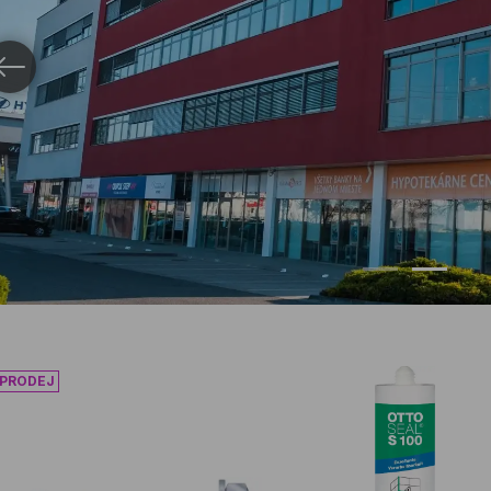
ředcházející obrázek
Přejít na obr
Přejít 
menová kotva MKT B Zn
Sanitární silikon OTTOSEA