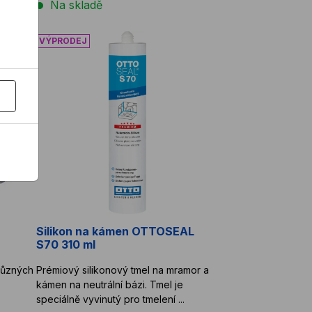
Na skladě
VOLUTION RAGE
Silikon na kámen OTTOSEAL S70 310 ml
Silikon na kámen OTTOSEAL
S70 310 ml
 různých
Prémiový silikonový tmel na mramor a
s
kámen na neutrální bázi. Tmel je
speciálně vyvinutý pro tmelení ...