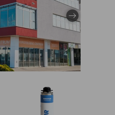
Další obrázek
ázek 1
na obrázek 2
L S100 300 ml
Montážní PU pěna NOVAPUR 750 ml