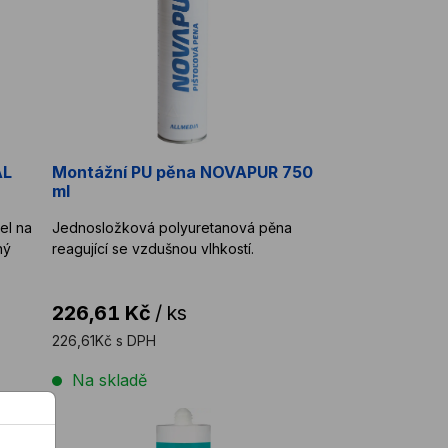
AL
Montážní PU pěna NOVAPUR 750
ml
el na
Jednosložková polyuretanová pěna
ný
reagující se vzdušnou vlhkostí.
226,61 Kč
/
ks
226,61Kč s DPH
Na skladě
RT INOX na nerez
Silikon na dřevo OTTOSEAL S110 310 ml