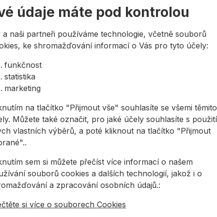
vé údaje máte pod kontrolou
 a naši partneři používáme technologie, včetně souborů
okies, ke shromažďování informací o Vás pro tyto účely:
funkčnost
statistika
marketing
knutím na tlačítko "Přijmout vše" souhlasíte se všemi těmito
ly. Můžete také označit, pro jaké účely souhlasíte s použit
ntážní PU pěna NOVAPUR 750
Řezný kotouč BOSCH EX
 ZIMNÍ
INOX na nerez
ch vlastních výběrů, a poté kliknout na tlačítko "Přijmout
brané"..
nosložková polyuretanová pěna
Abrazivní řezný kotouč do ručn
gující se vzdušnou vlhkostí, zimní
úhlových brusek určený na ner
iknutím sem si můžete přečíst více informací o našem
variant. Nakupte alespoň 6 ...
žívání souborů cookies a dalších technologií, jakož i o
47,19 Kč
romažďování a zpracování osobních údajů.:
4,62 Kč
/
ks
od
18,88 Kč
,62Kč s DPH
ečtěte si více o souborech Cookies
18,88Kč s DPH