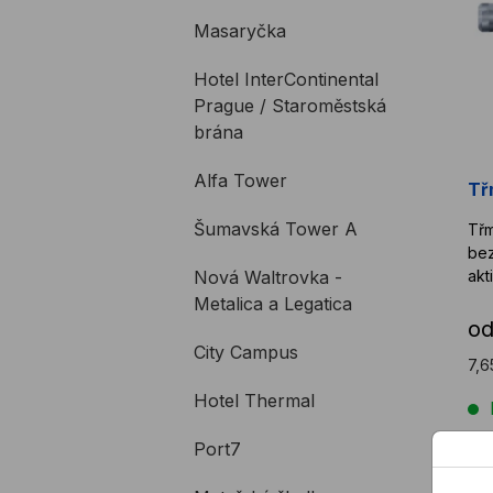
Masaryčka
Hotel InterContinental
Prague / Staroměstská
brána
Alfa Tower
Tř
Šumavská Tower A
Třm
bez
Nová Waltrovka -
Metalica a Legatica
o
City Campus
7,6
Hotel Thermal
Port7
Mo