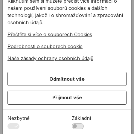
Kliknutím sem si můžete přečíst více informací o
konstrukce
našem používání souborů cookies a dalších
Příklepový čtyřbřitový vrták
OTTOCOLL® P520
2x190 ml
s uchycením SDS plus do
technologií, jakož i o shromažďování a zpracování
betonu, armovaného
osobních údajů.:
Dvousložkové
betonu, cihly (doporučujeme
polyuretanové lepidlo na
od
116,40 Kč
...
Přečtěte si více o souborech Cookies
rohové spoje kovových
116,40Kč s DPH
rámových konstrukcí. Má
Podrobnosti o souborech cookie
636,22 Kč
/
ks
vysokou pevnost ...
Na skladě
Naše zásady ochrany osobních údajů
636,22Kč s DPH
Na skladě
Odmítnout vše
Silikon na kámen OTTOSEAL S70 310 ml
Přijmout vše
Nezbytné
Základní