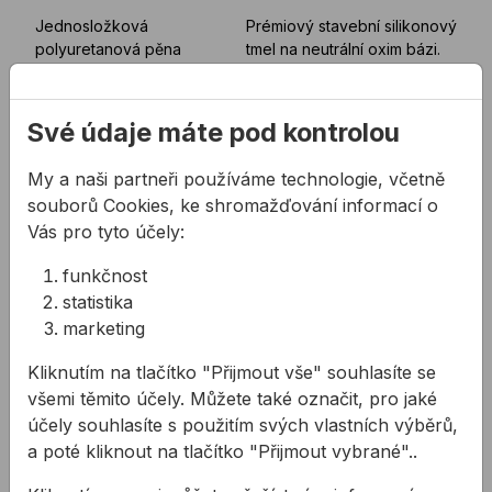
Jednosložková
Prémiový stavební silikonový
polyuretanová pěna
tmel na neutrální oxim bázi.
reagující se vzdušnou
Obsahuje fungicidy vůči
vlhkostí, zimní variant.
plísním. Tmel se v ...
254,62 Kč
/
ks
od
246,61 Kč
Nakupte alespoň 6 ...
Své údaje máte pod kontrolou
254,62Kč s DPH
246,61Kč s DPH
My a naši partneři používáme technologie, včetně
Na skladě
Na skladě
souborů Cookies, ke shromažďování informací o
Vrták do betonu BOSCH SDS plus-5X
Dvousložkové PU lepidlo n
Vás pro tyto účely:
funkčnost
statistika
marketing
Kliknutím na tlačítko "Přijmout vše" souhlasíte se
všemi těmito účely. Můžete také označit, pro jaké
účely souhlasíte s použitím svých vlastních výběrů,
NÍZKÁ CENA
a poté kliknout na tlačítko "Přijmout vybrané"..
Vrták do betonu
Dvousložkové PU
BOSCH SDS plus-5X
lepidlo na AL