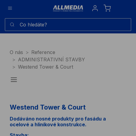
Sign in
Co hledáte?
O nás
Reference
ADMINISTRATIVNÍ STAVBY
Westend Tower & Court
Westend Tower & Court
Dodáváno nosné produkty pro fasádu a
ocelové a hliníkové konstrukce.
Stavba: