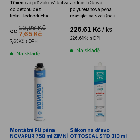
Třmenová průvlaková kotva
Jednosložková
do betonu bez
polyuretanová pěna
trhlin. Jednoduchá
reagující se vzdušnou
instalace a aktivace kotvy.
vlhkostí.
12,98 Kč
226,61 Kč
/
ks
Průměr kotvy ...
od
7,65 Kč
226,61Kč s DPH
7,65Kč s DPH
Na skladě
Na skladě
Montážní PU pěna NOVAPUR 750 ml ZIMNÍ
Silikon na dřevo OTTOSEAL 
Montážní PU pěna
Silikon na dřevo
NOVAPUR 750 ml ZIMNÍ
OTTOSEAL S110 310 ml