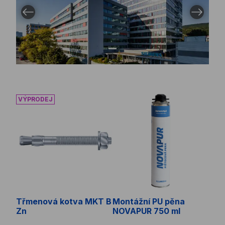
Předcházející obrázek
Další obrá
Přejít na obrázek 1
Třmenová kotva MKT B Zn
Montážní PU pěna NOVAPUR
Třmenová kotva MKT B
Montážní PU pěna
Zn
NOVAPUR 750 ml