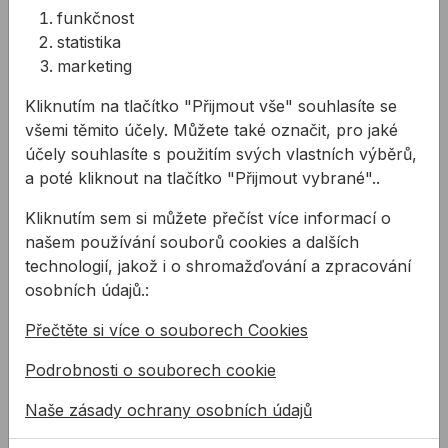
Hmoždinka DQ SPKK
Silikon na kámen
funkčnost
natloukací
OTTOSEAL S70 310 ml
statistika
marketing
Natloukací hmoždinka (Don
Prémiový silikonový tmel na
Quichotte) do plnostěnných
mramor a kámen na neutrální
Kliknutím na tlačítko "Přijmout vše" souhlasíte se
stavebních
bázi. Tmel je speciálně
všemi těmito účely. Můžete také označit, pro jaké
materiálů se zápustnou
vyvinutý pro tmelení ...
2,61 Kč
562,72 Kč
hlavou trnu a ...
účely souhlasíte s použitím svých vlastních výběrů,
od
od
1,05 Kč
281,36 Kč
a poté kliknout na tlačítko "Přijmout vybrané"..
1,05Kč s DPH
281,36Kč s DPH
Kliknutím sem si můžete přečíst více informací o
Na skladě
Na skladě
našem používání souborů cookies a dalších
Lepicí/těsnicí páska OMEGA UVKB
technologií, jakož i o shromažďování a zpracování
osobních údajů.:
Přečtěte si více o souborech Cookies
Podrobnosti o souborech cookie
Naše zásady ochrany osobních údajů