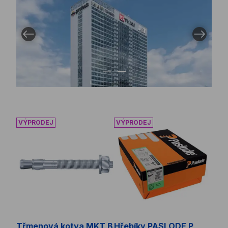
Předcházející obrázek
Další obrá
Přejít na obrázek 1
Přejít na obrázek 2
Třmenová kotva MKT B Zn
Hřebíky PASLODE P
Třmenová kotva MKT B
Hřebíky PASLODE P