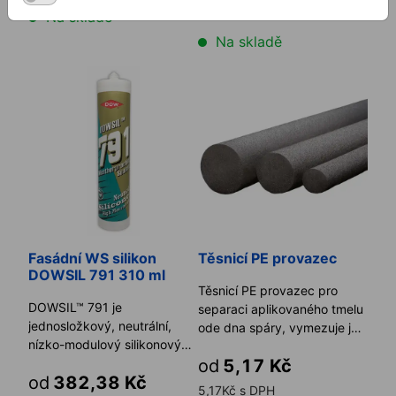
722,87Kč s DPH
Na skladě
Na skladě
Fasádní WS silikon DOWSIL 791 310 ml
Těsnicí PE provazec
Fasádní WS silikon
Těsnicí PE provazec
DOWSIL 791 310 ml
Těsnicí PE provazec pro
DOWSIL™ 791 je
separaci aplikovaného tmelu
jednosložkový, neutrální,
ode dna spáry, vymezuje její
nízko-modulový silikonový
hloubku a tím zajiš ...
tmel obzvlášť vhodný na
od
5,17 Kč
od
382,38 Kč
zasklíván ...
5,17Kč s DPH