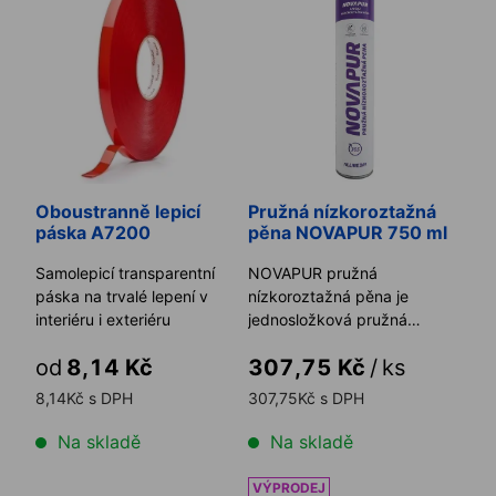
Oboustranně lepicí
Pružná nízkoroztažná
páska A7200
pěna NOVAPUR 750 ml
Samolepicí transparentní
NOVAPUR pružná
páska na trvalé lepení v
nízkoroztažná pěna je
interiéru i exteriéru
jednosložková pružná
polyuretanová
od
8,14 Kč
307,75 Kč
/
ks
montážní pěna vhodná
předevš ...
8,14Kč s DPH
307,75Kč s DPH
Na skladě
Na skladě
Kotvící šroub s plochou hlavou TURBO TORX 30
Expanzní páska ISO-BLOCO 