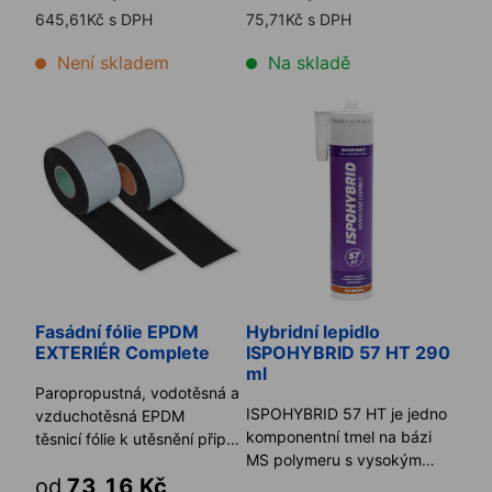
645,61Kč s DPH
75,71Kč s DPH
Není skladem
Na skladě
Fasádní fólie EPDM EXTERIÉR Complete
Hybridní lepidlo ISPOHYBRID
Fasádní fólie EPDM
Hybridní lepidlo
EXTERIÉR Complete
ISPOHYBRID 57 HT 290
ml
Paropropustná, vodotěsná a
ISPOHYBRID 57 HT je jedno
vzduchotěsná EPDM
komponentní tmel na bázi
těsnicí fólie k utěsnění připojovací
MS polymeru s vysokým
spáry otvorové kon ...
od
73,16 Kč
modulem, vytvrzující působe