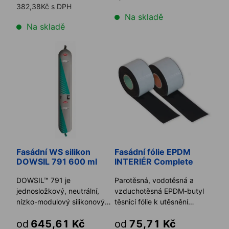
382,38Kč s DPH
Na skladě
Na skladě
Fasádní WS silikon DOWSIL 791 600 ml
Fasádní fólie EPDM INTERIÉ
Fasádní WS silikon
Fasádní fólie EPDM
DOWSIL 791 600 ml
INTERIÉR Complete
DOWSIL™ 791 je
Parotěsná, vodotěsná a
jednosložkový, neutrální,
vzduchotěsná EPDM-butyl
nízko-modulový silikonový
těsnicí fólie k utěsnění
tmel obzvlášť vhodný na
připojovací spáry otvorové k
od
645,61 Kč
od
75,71 Kč
zasklíván ...
...