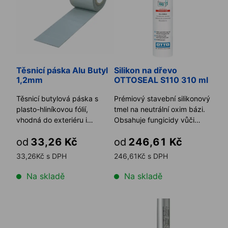
Těsnicí páska Alu Butyl
Silikon na dřevo
1,2mm
OTTOSEAL S110 310 ml
Těsnicí butylová páska s
Prémiový stavební silikonový
plasto-hliníkovou fólií,
tmel na neutrální oxim bázi.
vhodná do exteriéru i
Obsahuje fungicidy vůči
interiéru.
plísním. Tmel se v ...
od
33,26 Kč
od
246,61 Kč
33,26Kč s DPH
246,61Kč s DPH
Na skladě
Na skladě
Kotevní turbošroub s malou válcovou hlavou TURBO 
Silikon na dřevo OTTOSEAL S