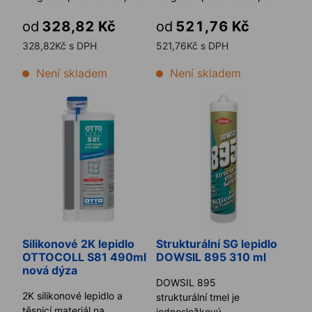
Tmelení podlah na bá ...
Tmelení podlah na bá ...
od
328,82 Kč
od
521,76 Kč
328,82Kč s DPH
521,76Kč s DPH
Není skladem
Není skladem
Silikonové 2K lepidlo OTTOCOLL S81 490ml nová dýz
Strukturální SG lepidlo DOWS
Silikonové 2K lepidlo
Strukturální SG lepidlo
OTTOCOLL S81 490ml
DOWSIL 895 310 ml
nová dýza
DOWSIL 895
2K silikonové lepidlo a
strukturální tmel je
těsnicí materiál na
jednosložkový