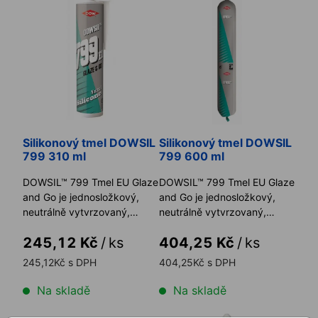
Silikonový tmel DOWSIL
Silikonový tmel DOWSIL
799 310 ml
799 600 ml
DOWSIL™ 799 Tmel EU Glaze
DOWSIL™ 799 Tmel EU Glaze
and Go je jednosložkový,
and Go je jednosložkový,
neutrálně vytvrzovaný,
neutrálně vytvrzovaný,
nízkomodulový silikonový t ...
nízkomodulový silikonový t ...
245,12 Kč
/
ks
404,25 Kč
/
ks
245,12Kč s DPH
404,25Kč s DPH
Na skladě
Na skladě
Okenní páska ISO-CONNECT VARIO SD COMPLETE
Vysoce-adhezní hybridní lep