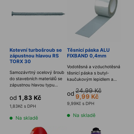
Kotevní turbošroub se
Těsnicí páska ALU
zápustnou hlavou RS
FIXBAND 0,4mm
TORX 30
Vodotěsná a vzduchotěsná
Samozávrtný ocelový šroub
těsnicí páska s butyl-
do stavebních materiálů se
kaučukovým lepidlem a
zápustnou hlavou typu
hliníkovou povrchovou
24,99 Kč
TURBO RS TORX 30.
úpravou. ...
od
9,99 Kč
od
1,83 Kč
9,99Kč s DPH
1,83Kč s DPH
Na skladě
Na skladě
Oboustranně lepicí páska A7200
Pružná nízkoroztažná pěna 