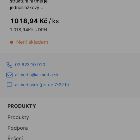
strukturální tmel je
jednosložkový
neutrálně vytvrzující silikonový
1018,94 Kč
/
ks
tmel určený speciálně ...
1 018,94Kč s DPH
Není skladem
02 623 10 920
allmedia@allmedia.sk
allmediasro (po-ne 7-22 h)
PRODUKTY
Produkty
Podpora
Řešení