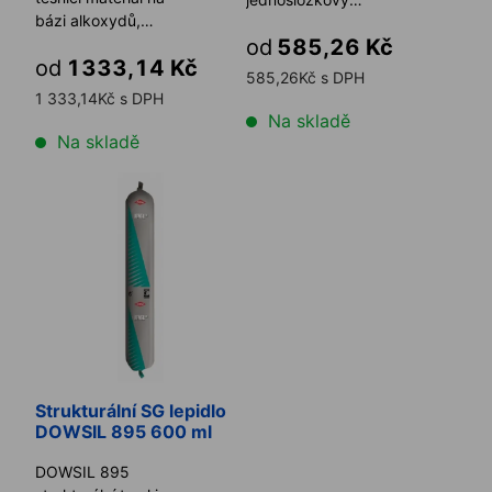
bázi alkoxydů,
neutrálně vytvrzující silikonový
kondenzační zesíťované
od
585,26 Kč
tmel určený speciálně ...
od
1333,14 Kč
pro interiér a ext ...
585,26Kč s DPH
1 333,14Kč s DPH
Na skladě
Na skladě
Strukturální SG lepidlo DOWSIL 895 600 ml
Strukturální SG lepidlo
DOWSIL 895 600 ml
DOWSIL 895