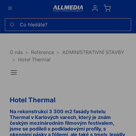
Sign in
Co hledáte?
O nás
Reference
ADMINISTRATIVNÍ STAVBY
Hotel Thermal
Hotel Thermal
Na rekonstrukci 3 300 m2 fasády hotelu
Thermal v Karlových varech, který je znám
českým mezinárodním filmovým festivalem,
jsme se podíleli s podkladovými profily, s
okenními pásky a fóliemi, ale také s tmely, lepidly