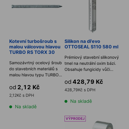
Kotevní turbošroub s
Silikon na dřevo
malou válcovou hlavou
OTTOSEAL S110 580 ml
TURBO RS TORX 30
Prémiový stavební silikonový
Samozávrtný ocelový šroub
tmel na neutrální oxim bázi.
do stavebních materiálů s
Obsahuje fungicidy vůči
malou hlavou typu TURBO
plísním. Tmel se v ...
RS TORX 30.
od
428,79 Kč
od
2,12 Kč
428,79Kč s DPH
2,12Kč s DPH
Na skladě
Na skladě
Kotevní turbošroub se zápustnou hlavou RS TORX 30
Těsnicí páska ALU FIXBAND