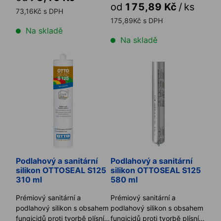
od
175,89 Kč
/
ks
...
73,16Kč s DPH
175,89Kč s DPH
Na skladě
Na skladě
Podlahový a sanitární silikon OTTOSEAL S125 310 ml
Podlahový a sanitární silik
Podlahový a sanitární
Podlahový a sanitární
silikon OTTOSEAL S125
silikon OTTOSEAL S125
310 ml
580 ml
Prémiový sanitární a
Prémiový sanitární a
podlahový silikon s obsahem
podlahový silikon s obsahem
fungicidů proti tvorbě plísní.
fungicidů proti tvorbě plísní.