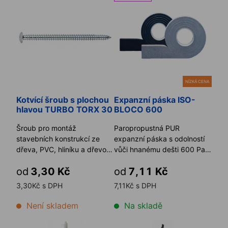
NÍZKÁ CENA
Kotvící šroub s plochou
Expanzní páska ISO-
hlavou TURBO TORX 30
BLOCO 600
Šroub pro montáž
Paropropustná PUR
stavebních konstrukcí ze
expanzní páska s odolností
dřeva, PVC, hliníku a dřevo-
vůči hnanému dešti 600 Pa a
hliníku bez hmoždinek do
UV záření na utěsnění připo
od
3,30 Kč
od
7,11 Kč
nejrů ...
...
3,30Kč s DPH
7,11Kč s DPH
Není skladem
Na skladě
Silikonový tmel DOWSIL 799 310 ml
Silikonový tmel DOWSIL 799 