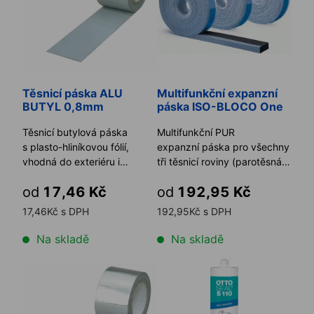
Těsnicí páska ALU
Multifunkční expanzní
BUTYL 0,8mm
páska ISO-BLOCO One
Těsnicí butylová páska
Multifunkční PUR
s plasto-hliníkovou fólií,
expanzní páska pro všechny
vhodná do exteriéru i
tři těsnicí roviny (parotěsná,
interiéru.
tepelná a zvuková izolace ...
od
17,46 Kč
od
192,95 Kč
17,46Kč s DPH
192,95Kč s DPH
Na skladě
Na skladě
Těsnicí páska Alu Butyl 1,2mm
Silikon na dřevo OTTOSEAL S