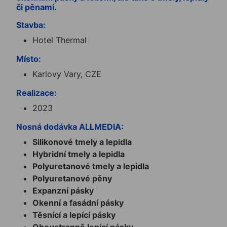
či pěnami.
Stavba:
Hotel Thermal
Místo:
Karlovy Vary, CZE
Realizace:
2023
Nosná dodávka ALLMEDIA:
Silikonové tmely a lepidla
Hybridní tmely a lepidla
Polyuretanové tmely a lepidla
Polyuretanové pěny
Expanzní pásky
Okenní a fasádní pásky
Těsnící a lepící pásky
Oboustranně lepící pásky