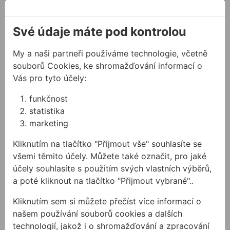
Své údaje máte pod kontrolou
My a naši partneři používáme technologie, včetně
souborů Cookies, ke shromažďování informací o
Vás pro tyto účely:
funkčnost
Okenní páska ISO-
Vysoce-adhezní
statistika
CONNECT VARIO SD
hybridní lepidlo
marketing
COMPLETE
OTTOCOLL M550
(HiTack) 310 ml
Kliknutím na tlačítko "Přijmout vše" souhlasíte se
Vzduchotěsná polymer-
Jednosložkové
flísová těsnicí fólie s
všemi těmito účely. Můžete také označit, pro jaké
hybridní lepidlo s vysokou
variabilními difuzními odpory
účely souhlasíte s použitím svých vlastních výběrů,
počáteční lepivostí
a odolností vůči hnanému ...
a poté kliknout na tlačítko "Přijmout vybrané"..
od
73,74 Kč
dodávané s V dýzou. Při
321,59 Kč
/
ks
lepení na verti ...
Kliknutím sem si můžete přečíst více informací o
73,74Kč s DPH
321,59Kč s DPH
našem používání souborů cookies a dalších
Na skladě
technologií, jakož i o shromažďování a zpracování