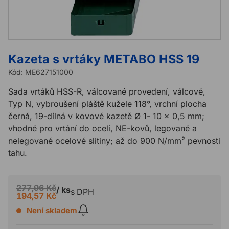
Kazeta s vrtáky METABO HSS 19
Kód:
ME627151000
Sada vrtáků HSS-R, válcované provedení, válcové,
Typ N, vybroušení pláště kužele 118°, vrchní plocha
černá, 19-dílná v kovové kazetě Ø 1- 10 x 0,5 mm;
vhodné pro vrtání do oceli, NE-kovů, legované a
nelegované ocelové slitiny; až do 900 N/mm² pevnosti
tahu.
277,96 Kč
/ ks
s DPH
194,57 Kč
Není skladem