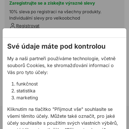
Zaregistrujte se a získejte výrazné slevy
10% sleva po registraci na všechny produkty.
Individuální slevy pro velkoobchod
Registrovat
Přidat do košíku
Své údaje máte pod kontrolou
Potřebujete poradit?
My a naši partneři používáme technologie, včetně
souborů Cookies, ke shromažďování informací o
724 944 078
Vás pro tyto účely:
info@allmedia-cz.cz
allmediasro (po-ne 7-22 h)
funkčnost
statistika
marketing
Kliknutím na tlačítko "Přijmout vše" souhlasíte se
všemi těmito účely. Můžete také označit, pro jaké
02 623 10 920
účely souhlasíte s použitím svých vlastních výběrů,
allmedia@allmedia.sk