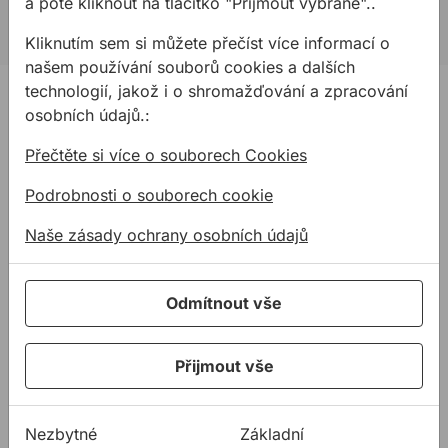
a poté kliknout na tlačítko "Přijmout vybrané"..
allmediasro (po-ne 7-22 h)
Kliknutím sem si můžete přečíst více informací o
našem používání souborů cookies a dalších
PRODUKTY
technologií, jakož i o shromažďování a zpracování
osobních údajů.:
Produkty
Přečtěte si více o souborech Cookies
Podpora
Řešení
Podrobnosti o souborech cookie
O nás
Naše zásady ochrany osobních údajů
Kontakty
Akce a výprodej
Odmítnout vše
PODPORA
Služby
Přijmout vše
Ke stažení
Rady a tipy
Nezbytné
Základní
KONTAKTY