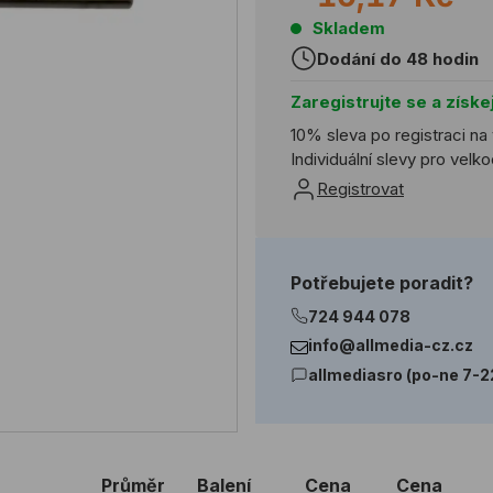
Skladem
Dodání do 48 hodin
Zaregistrujte se a získe
10% sleva po registraci na
Individuální slevy pro vel
Registrovat
Potřebujete poradit?
724 944 078
info@allmedia-cz.cz
allmediasro (po-ne 7-2
Průměr
Balení
Cena
Cena