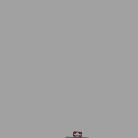
u PROFIL kuželový
Sada vrtáků do kovu PROFIL HSS kobalto