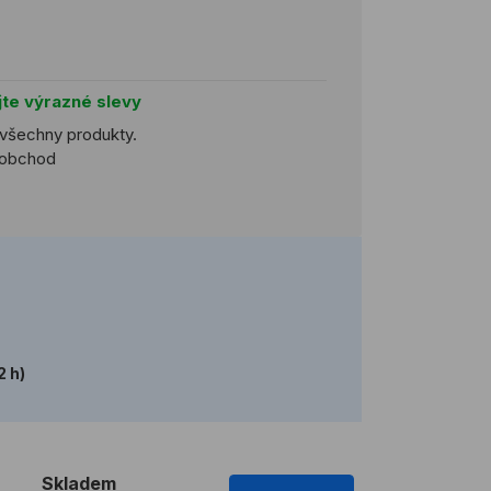
jte výrazné slevy
 všechny produkty.
koobchod
2 h)
Skladem