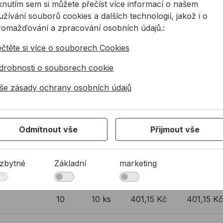
iknutím sem si můžete přečíst více informací o našem
žívání souborů cookies a dalších technologií, jakož i o
7.0
10 ks
167,62 Kč
167,62 K
romažďování a zpracování osobních údajů.:
ečtěte si více o souborech Cookies
7.2
10 ks
201,14 Kč
201,14 Kč
drobnosti o souborech cookie
8.0
10 ks
258,95 Kč
258,95 K
še zásady ochrany osobních údajů
8.5
10 ks
276,30 Kč
276,30 K
Odmítnout vše
Přijmout vše
9.0
10 ks
317,92 Kč
317,92 Kč
zbytné
Základní
marketing
343,34 K
9.5
10 ks
137,34 Kč
137,34 Kč
10
10 ks
401,15 Kč
401,15 Kč