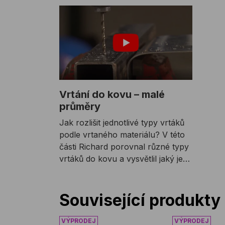
Vrtání do kovu – malé
průměry
Jak rozlišit jednotlivé typy vrtáků
podle vrtaného materiálu? V této
části Richard porovnal různé typy
vrtáků do kovu a vysvětlil jaký je
mezi nimi rozdíl.
Související produkty
Vrták do kovu PROFIL HSS černý
Vrták do kov