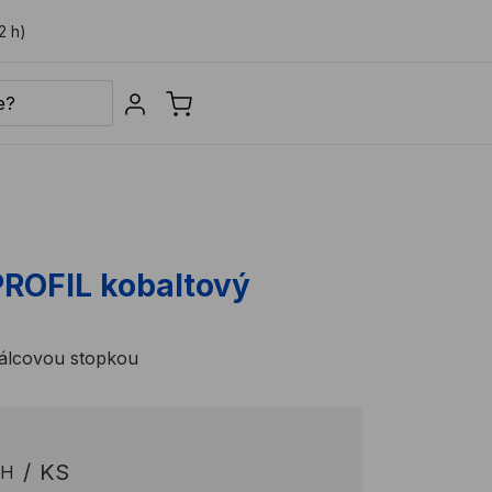
2 h)
Sign in
PROFIL kobaltový
válcovou stopkou
/
KS
PH