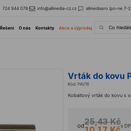
724 944 078
info@allmedia-cz.cz
allmediasro (po-ne 7-2
Co hledáte?
Řešení
O nás
Kontakty
Akce a výprodej
Vrták do kovu 
Kód:
PAV16
Kobaltový vrták do kovu s 
25,43 Kč
od
s D
10,17 Kč