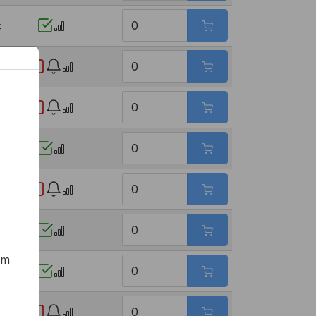
č
č
č
ím
č
č