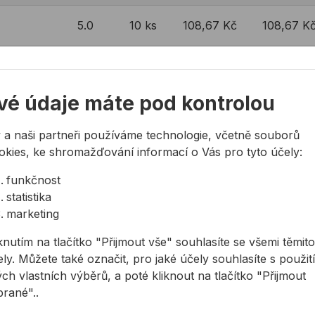
5.0
10 ks
108,67 Kč
108,67 K
5.2
10 ks
116,76 Kč
116,76 Kč
vé údaje máte pod kontrolou
5.5
10 ks
116,76 Kč
116,76 Kč
 a naši partneři používáme technologie, včetně souborů
6.0
10 ks
134,10 Kč
134,10 Kč
okies, ke shromažďování informací o Vás pro tyto účely:
funkčnost
6.2
10 ks
142,20 Kč
142,20 K
statistika
marketing
142,20 K
6.4
10 ks
56,88 Kč
56,88 Kč
knutím na tlačítko "Přijmout vše" souhlasíte se všemi těmito
ly. Můžete také označit, pro jaké účely souhlasíte s použit
6.5
10 ks
142,20 Kč
142,20 K
ch vlastních výběrů, a poté kliknout na tlačítko "Přijmout
brané"..
6.8
10 ks
167,62 Kč
167,62 K