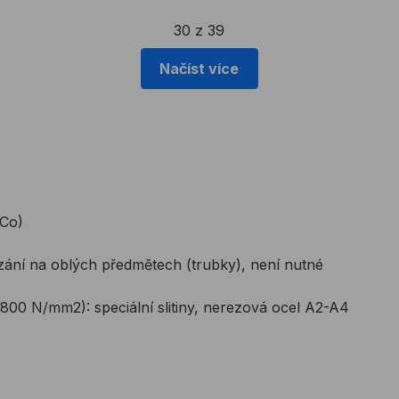
30 z 39
Načíst více
oCo)
ouzání na oblých předmětech (trubky), není nutné
800 N/mm2): speciální slitiny, nerezová ocel A2-A4