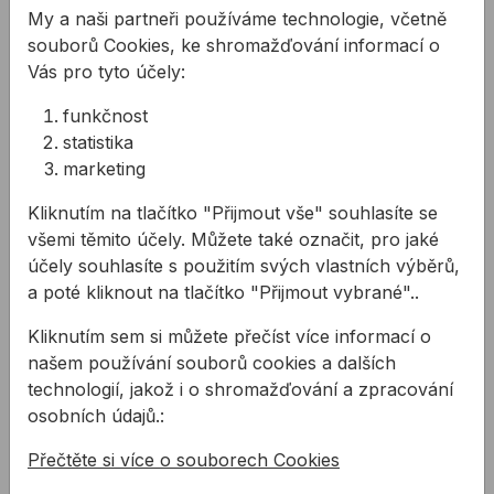
My a naši partneři používáme technologie, včetně
souborů Cookies, ke shromažďování informací o
Vás pro tyto účely:
funkčnost
Vrtání do kovu –
statistika
malé průměry
marketing
Jak rozlišit jednotlivé typy
Kliknutím na tlačítko "Přijmout vše" souhlasíte se
vrtáků podle vrtaného
všemi těmito účely. Můžete také označit, pro jaké
materiálu? V této části
účely souhlasíte s použitím svých vlastních výběrů,
Richard porovnal různé
a poté kliknout na tlačítko "Přijmout vybrané"..
typy vrtáků do kovu a
vysvětlil jaký je mezi nimi
Kliknutím sem si můžete přečíst více informací o
rozdíl.
Související produkty
našem používání souborů cookies a dalších
technologií, jakož i o shromažďování a zpracování
Vrták do kovu PROFIL HSS výbrusový
Vrták do kovu PROFIL HSS 
osobních údajů.:
Přečtěte si více o souborech Cookies