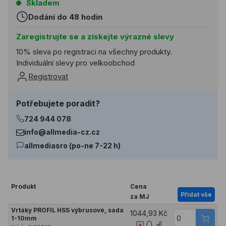
Skladem
Dodání do 48 hodin
Zaregistrujte se a získejte výrazné slevy
10% sleva po registraci na všechny produkty.
Individuální slevy pro velkoobchod
Registrovat
Potřebujete poradit?
724 944 078
info@allmedia-cz.cz
allmediasro (po-ne 7-22 h)
Produkt
Cena
Přidat vše
za MJ
Vrtáky PROFIL HSS výbrusové, sada
1044,93 Kč
1-10mm