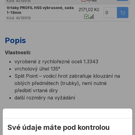
Kód:
AV19916
Vrtáky PROFIL HSS výbrusové, sada
2171,02 Kč
1-13mm
Kód:
AV19919
Popis
Vlastnosti:
vyrobené z rychlořezné oceli 1.3343
vrcholový úhel 135°
Split Point – vodicí hrot zabraňuje klouzání na
oblých předmětech (trubky), není nutné
předbití vrtané díry
další rozměry na vyžádání
Související články
Své údaje máte pod kontrolou