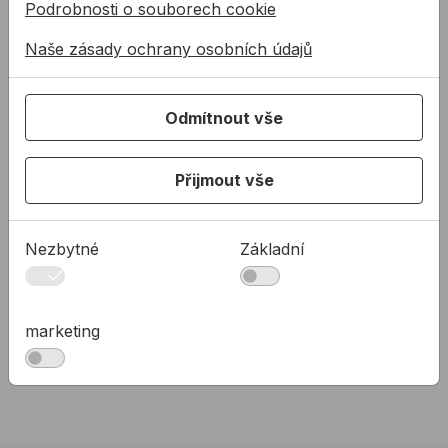
Podrobnosti o souborech cookie
Naše zásady ochrany osobních údajů
NÍZKÁ CENA
Odmítnout vše
Vrták do kovu PROFIL
Vrták do kovu PROFIL
HSS výbrusový
HSS výbrusový
prodloužený
Přijmout vše
HSS vrták do kovu s
HSS vrták do kovu s
válcovou stopkou
válcovou stopkou
Nezbytné
Základní
58,62 Kč
od
16,36 Kč
od
50,17 Kč
16,36Kč s DPH
marketing
50,17Kč s DPH
Na skladě
Na skladě