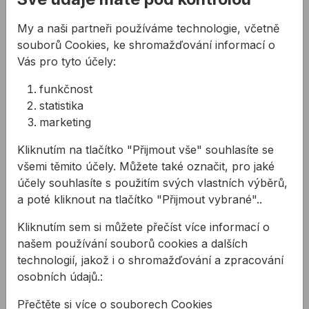
se stopkou Weldon, 19mm
Prémiové prstencové řezačky EVOLUTION
My a naši partneři používáme technologie, včetně
CYCLONE PREMIUM nejsou pokryty obvyklou
souborů Cookies, ke shromažďování informací o
zárukou na produkt
Vás pro tyto účely:
Všechny frézy jsou spotřebním materiálem, jejichž
funkčnost
životnost je dána tím, jak se používají ak vrtání
statistika
jakých materiálů se používají
marketing
Pevně ​​věříme, podloženo rozsáhlým testováním,
že budou poskytovat bezkonkurenční odolnost v
Kliknutím na tlačítko "Přijmout vše" souhlasíte se
porovnání s jakýmikoli jinými jadernými vrtáky a v
všemi těmito účely. Můžete také označit, pro jaké
nepravděpodobném případě, že byste s nimi
účely souhlasíte s použitím svých vlastních výběrů,
někdy narazili na nějaké problémy, kontaktujte
a poté kliknout na tlačítko "Přijmout vybrané"..
nás
Kliknutím sem si můžete přečíst více informací o
Použití:
našem používání souborů cookies a dalších
určené pro jádrové vrtačky EVOLUTION
technologií, jakož i o shromažďování a zpracování
všechny typy stavebnictví
osobních údajů.:
stavební inženýrství
Přečtěte si více o souborech Cookies
instalace na moři