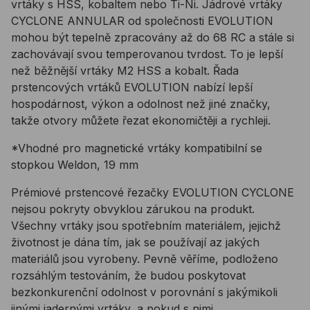
vrtáky s HSS, kobaltem nebo Ti-Ni. Jádrové vrtáky
CYCLONE ANNULAR od společnosti EVOLUTION
mohou být tepelně zpracovány až do 68 RC a stále si
zachovávají svou temperovanou tvrdost. To je lepší
než běžnější vrtáky M2 HSS a kobalt. Řada
prstencových vrtáků EVOLUTION nabízí lepší
hospodárnost, výkon a odolnost než jiné značky,
takže otvory můžete řezat ekonomičtěji a rychleji.
*Vhodné pro magnetické vrtáky kompatibilní se
stopkou Weldon, 19 mm
Prémiové prstencové řezačky EVOLUTION CYCLONE
nejsou pokryty obvyklou zárukou na produkt.
Všechny vrtáky jsou spotřebním materiálem, jejichž
životnost je dána tím, jak se používají az jakých
materiálů jsou vyrobeny. Pevně ​​věříme, podloženo
rozsáhlým testováním, že budou poskytovat
bezkonkurenční odolnost v porovnání s jakýmikoli
jinými jadernými vrtáky, a pokud s nimi