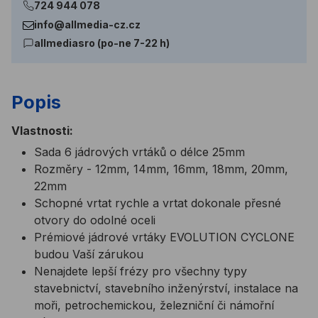
724 944 078
info@allmedia-cz.cz
allmediasro (po-ne 7-22 h)
Popis
Vlastnosti:
Sada 6 jádrových vrtáků o délce 25mm
Rozměry - 12mm, 14mm, 16mm, 18mm, 20mm,
22mm
Schopné vrtat rychle a vrtat dokonale přesné
otvory do odolné oceli
Prémiové jádrové vrtáky EVOLUTION CYCLONE
budou Vaší zárukou
Nenajdete lepší frézy pro všechny typy
stavebnictví, stavebního inženýrství, instalace na
moři, petrochemickou, železniční či námořní