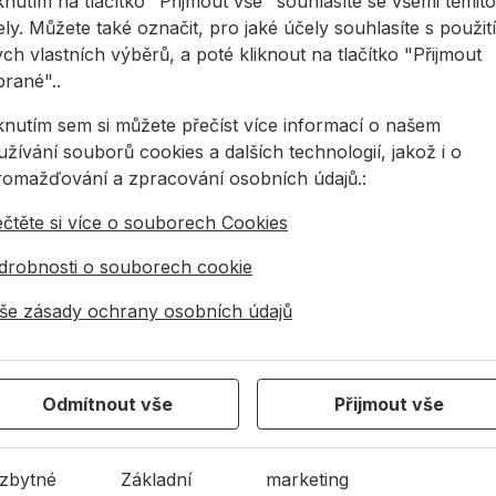
knutím na tlačítko "Přijmout vše" souhlasíte se všemi těmito
ly. Můžete také označit, pro jaké účely souhlasíte s použit
ch vlastních výběrů, a poté kliknout na tlačítko "Přijmout
brané"..
iknutím sem si můžete přečíst více informací o našem
žívání souborů cookies a dalších technologií, jakož i o
romažďování a zpracování osobních údajů.:
ečtěte si více o souborech Cookies
10 z 1316 výsledky
drobnosti o souborech cookie
Načíst více výsledků
še zásady ochrany osobních údajů
Zpět na začátek
Odmítnout vše
Přijmout vše
4 944 078
info@allmedia-cz.cz
allmediasro (po-n
zbytné
Základní
marketing