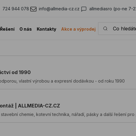
724 944 078
info@allmedia-cz.cz
allmediasro (po-ne 7-2
Co hledáte?
Řešení
O nás
Kontakty
Akce a výprodej
ctví od 1990
podporou, vlastní výrobou a expresní dodávkou - od roku 1990
 montáž | ALLMEDIA-CZ.CZ
tavební chemie, kotevní technika, nářadí, pásky a další řešení pro 