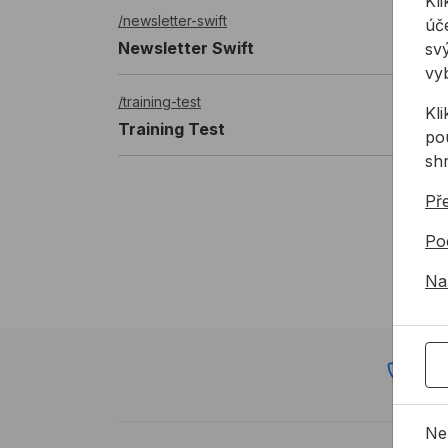
Kli
/newsletter-swift
úče
Newsletter Swift
svý
vy
/training-test
Kl
Training Test
pou
sh
Př
Po
Na
72
Ne