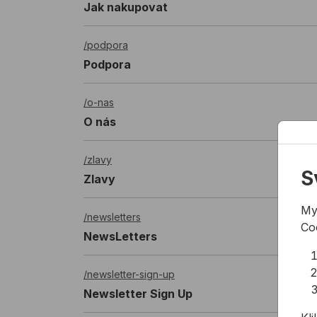
Jak nakupovat
/podpora
Podpora
/o-nas
O nás
/zlavy
S
Zlavy
My
/newsletters
Co
NewsLetters
/newsletter-sign-up
Newsletter Sign Up