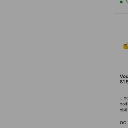
N
Vod
Vo
81 
U oc
potř
obě 
nimi
od