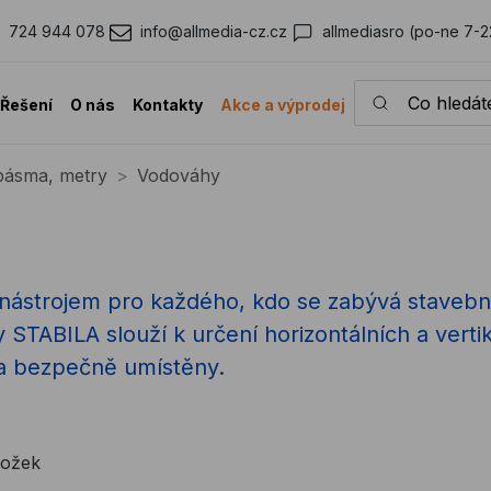
724 944 078
info@allmedia-cz.cz
allmediasro (po-ne 7-2
Co hledáte?
Řešení
O nás
Kontakty
Akce a výprodej
pásma, metry
Vodováhy
 nástrojem pro každého, kdo se zabývá stavebn
ABILA slouží k určení horizontálních a vertikál
a bezpečně umístěny.
ložek