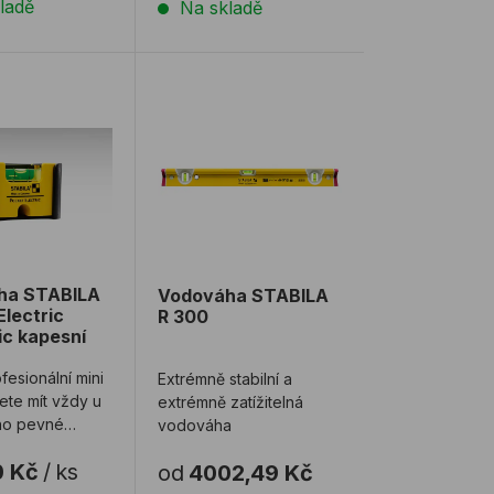
ladě
Na skladě
ská
a STABILA Pocket Electric Magnetic kapesní
Vodováha STABILA R 300
ha STABILA
Vodováha STABILA
Electric
R 300
c kapesní
fesionální mini
Extrémně stabilní a
ete mít vždy u
extrémně zatížitelná
ho pevné
vodováha
 pouzdro a dvě
0 Kč
/
ks
od
4002,49 Kč
é ...