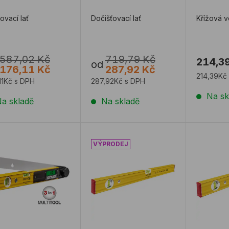
ovací lať
Dočišťovací lať
Křížová 
587,02 Kč
719,79 Kč
214,3
od
176,11 Kč
287,92 Kč
214,39Kč
11Kč s DPH
287,92Kč s DPH
Na sk
a skladě
Na skladě
itální úhloměr STABILA TECH 700 DA
Vodováha STABILA 80 AS
Vodováh