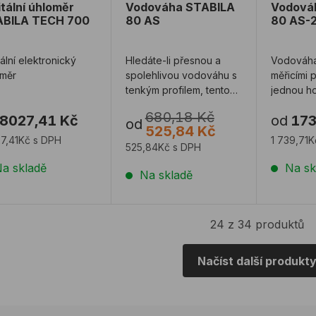
itální úhloměr
Vodováha STABILA
Vodová
ABILA TECH 700
80 AS
80 AS-
tální elektronický
Hledáte-li přesnou a
Vodováh
oměr
spolehlivou vodováhu s
měřicími 
tenkým profilem, tento
jednou ho
model je to pravé.
libelou a
680,18 Kč
8027,41 Kč
od
173
Vyztužený hlin ...
vertikálním
od
525,84 Kč
7,41Kč s DPH
1 739,71
525,84Kč s DPH
a skladě
Na sk
Na skladě
24 z 34 produktů
Načíst další produkt