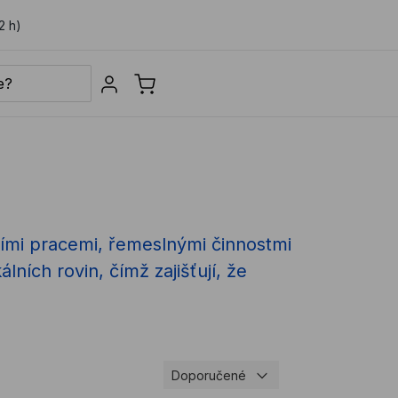
2 h)
Sign in
ími pracemi, řemeslnými činnostmi
ních rovin, čímž zajišťují, že
Doporučené