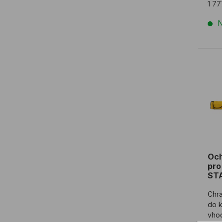
1 7
N
Och
Och
pro
ST
Chra
do k
vho