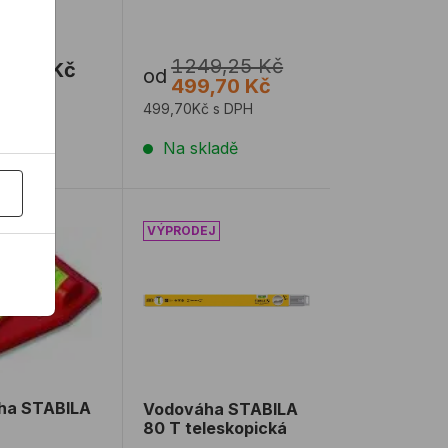
1249,25 Kč
2,42 Kč
od
499,70 Kč
č s DPH
499,70Kč s DPH
ladě
Na skladě
ha STABILA 2D
Vodováha STABILA 80 T teleskopická
ha STABILA
Vodováha STABILA
80 T teleskopická