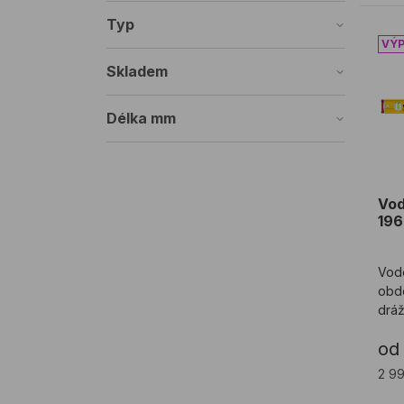
Typ
Vod
Skladem
Délka mm
Vo
196
Vodo
obdé
drá
od
2 9