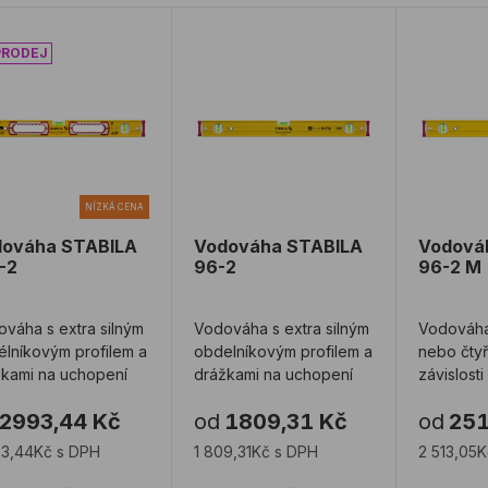
ováha STABILA 196-2
Vodováha STABILA 96-2
Vodováh
NÍZKÁ CENA
dováha STABILA
Vodováha STABILA
Vodová
-2
96-2
96-2 M
váha s extra silným
Vodováha s extra silným
Vodováha
lníkovým profilem a
obdelníkovým profilem a
nebo čty
žkami na uchopení
drážkami na uchopení
závislosti
jednou ho
2993,44 Kč
od
1809,31 Kč
od
251
libelou a 
93,44Kč s DPH
1 809,31Kč s DPH
2 513,05