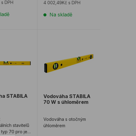
 s DPH
4 002,49Kč s DPH
ladě
Na skladě
ha STABILA 70
Vodováha STABILA 70 W s úhloměrem
ha STABILA
Vodováha STABILA
70 W s úhloměrem
t
Vodováha s otočným
álních stavitelů
úhloměrem
 typ 70 pro její