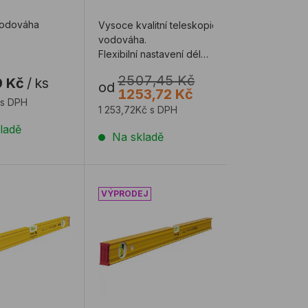
vodováha
Vysoce kvalitní teleskopická
vodováha.
Flexibilní nastavení délky
podle potřeby.
2507,45 Kč
9 Kč
/
ks
od
1253,72 Kč
 s DPH
1 253,72Kč s DPH
ladě
Na skladě
a STABILA 80 AS-2
Vodováha STABILA 80 ASM