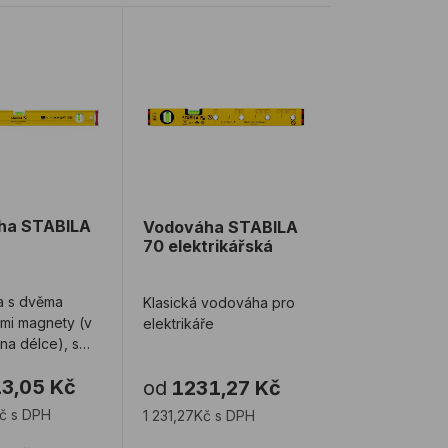
a STABILA 96-2 M
Vodováha STABILA 70 elektrikářská
ha STABILA
Vodováha STABILA
70 elektrikářská
 s dvěma
Klasická vodováha pro
řmi magnety (v
elektrikáře
 na délce), s
rizontální
3,05 Kč
od
1231,27 Kč
se dvě ...
Kč s DPH
1 231,27Kč s DPH