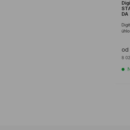
Dig
ST
DA
Digi
úhl
od
8 02
N