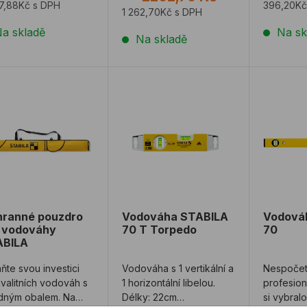
77,88Kč s DPH
396,20Kč
1 262,70Kč s DPH
a skladě
Na sk
Na skladě
ranné pouzdro pro vodováhy STABILA
Vodováha STABILA 70 T Torpedo
Vodová
ranné pouzdro
Vodováha STABILA
Vodová
 vodováhy
70 T Torpedo
70
ABILA
ňte svou investici
Vodováha s 1 vertikální a
Nespoče
valitních vodováh s
1 horizontální libelou.
profesion
dným obalem. Na
Délky: 22cm
si vybralo