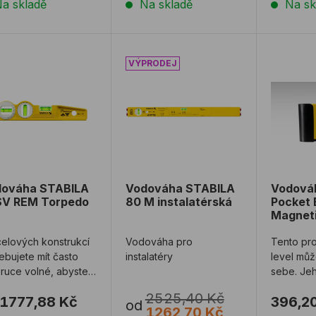
a skladě
Na skladě
Na sk
ováha STABILA 81 SV REM Torpedo
Vodováha STABILA 80 M instalatér
Vodováh
dováha STABILA
Vodováha STABILA
Vodová
SV REM Torpedo
80 M instalatérská
Pocket 
Magneti
elových konstrukcí
Vodováha pro
Tento pro
ebujete mít často
instalatéry
level můž
ruce volné, abyste s
sebe. Je
 mohli pracovat,
hliníkové
2525,40 Kč
1777,88 Kč
396,2
proto je ...
drážkovan
od
1262,70 Kč