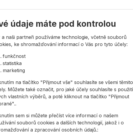
ěr ve dvou
(magnetická) a 25cm
bezkonku
1900,22 Kč
od
416,41 Kč
od
442
kostech.
(klasická)
00,22Kč s DPH
416,41Kč s DPH
442,23Kč
vé údaje máte pod kontrolou
ení skladem
Na skladě
Na sk
 a naši partneři používáme technologie, včetně souborů
okies, ke shromažďování informací o Vás pro tyto účely:
ováha STABILA 70 M magnetická
Lať STABILA AL srovnávací bez lib
Lať STAB
funkčnost
statistika
marketing
knutím na tlačítko "Přijmout vše" souhlasíte se všemi těmito
ly. Můžete také označit, pro jaké účely souhlasíte s použit
ch vlastních výběrů, a poté kliknout na tlačítko "Přijmout
brané"..
dováha STABILA
Lať STABILA AL
Lať STA
M magnetická
srovnávací bez
srovnáva
iknutím sem si můžete přečíst více informací o našem
libely
žívání souborů cookies a dalších technologií, jakož i o
ická vodováha s 1
Srovnávací lať
Srovnávac
romažďování a zpracování osobních údajů.: