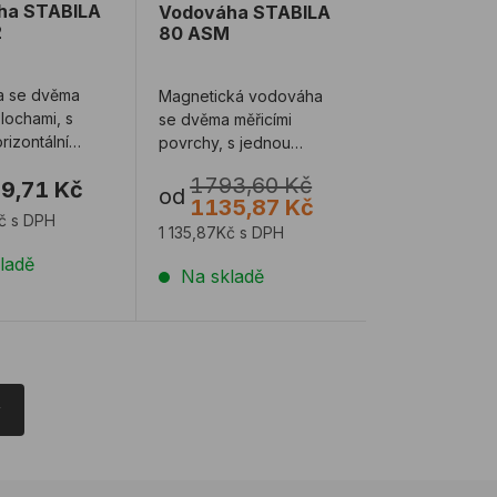
ha STABILA
Vodováha STABILA
2
80 ASM
a se dvěma
Magnetická vodováha
plochami, s
se dvěma měřicími
rizontální
povrchy, s jednou
 se dvěma
horizontální libelou a se
1793,60 Kč
9,71 Kč
i libelami. ...
dvěma vertikálními ...
od
1135,87 Kč
Kč s DPH
1 135,87Kč s DPH
ladě
Na skladě
y