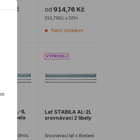
renční
,23 Kč
od
914,76 Kč
vlastnosti. STABILA 70 ...
 s DPH
914,76Kč s DPH
ladě
Není skladem
ely
ILA AL-1L srovnávací 1 libela
Lať STABILA AL-2L srovnávací 2 libely
ím
BILA AL-1L
Lať STABILA AL-2L
cí 1 libela
srovnávací 2 libely
í lať s jednou
Srovnávací lať s libelami