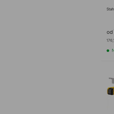
Stah
od
176,
N
Dig