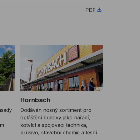
PDF
Hornbach
asády
Dodáván nosný sortiment pro
opláštění budovy jako nářadí,
ým
kotvící a spojovací technika,
brusivo, stavební chemie a těsnící
pásky.