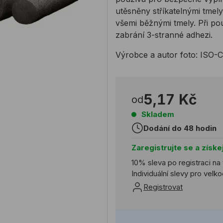
utěsněny stříkatelnými tmel
všemi běžnými tmely. Při pou
zabrání 3-stranné adhezi.
Výrobce a autor foto: ISO
5,17 Kč
od
Skladem
Dodání do 48 hodin
Zaregistrujte se a získe
10% sleva po registraci na
Individuální slevy pro vel
Registrovat