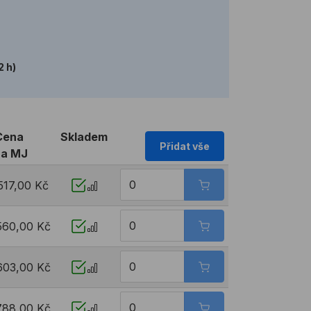
2 h)
Cena
Skladem
Přidat vše
za MJ
517,00 Kč
560,00 Kč
603,00 Kč
788,00 Kč