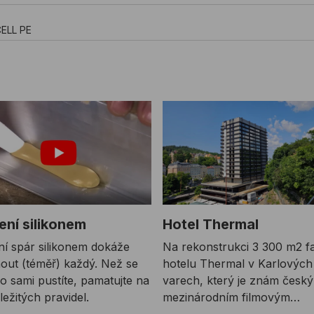
CELL PE
ení silikonem
Hotel Thermal
í spár silikonem dokáže
Na rekonstrukci 3 300 m2 f
out (téměř) každý. Než se
hotelu Thermal v Karlových
o sami pustíte, pamatujte na
varech, který je znám česk
ležitých pravidel.
mezinárodním filmovým
festivalem, jsme se podíleli s