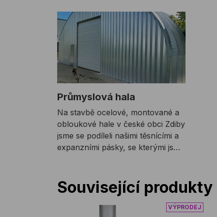
Průmyslová hala
Na stavbě ocelové, montované a
obloukové hale v české obci Zdiby
jsme se podíleli našimi těsnícími a
expanzními pásky, se kterými jsme
funkčně řešili všechny dilatační
spáry a netěsnosti tak, aby byla
hala co nejlépe zaizolována vůči
Související produkty
povětrnostním vlivům.
Hybridní tmel OTTOSEAL M360 580 ml
Expanzní pá