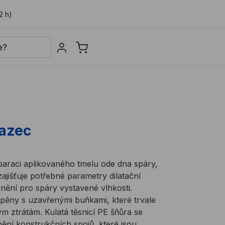
2 h)
Sign in
vazec
paraci aplikovaného tmelu ode dna spáry,
zajišťuje potřebné parametry dilatační
snění pro spáry vystavené vlhkosti.
pěny s uzavřenými buňkami, které trvale
m ztrátám. Kulatá těsnicí PE šňůra se
ní konstrukčních spojů, které jsou