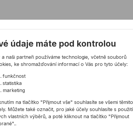
 vibracím
stavené vlhkosti
vé údaje máte pod kontrolou
chům
 a naši partneři používáme technologie, včetně souborů
okies, ke shromažďování informací o Vás pro tyto účely:
ních spár dle DIN 18 540
funkčnost
ikována s velmi nízkými emisemi (EC1 PLUS) (PE
statistika
marketing
knutím na tlačítko "Přijmout vše" souhlasíte se všemi těmito
ly. Můžete také označit, pro jaké účely souhlasíte s použit
ilikon, akryl, MS polymer, PU)
ch vlastních výběrů, a poté kliknout na tlačítko "Přijmout
brané"..