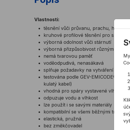
Vlastnosti:
těsnění vůči průvanu, prachu, hluku a
kruhové profilové těsnění pro spáry vy
S
výborná odolnost vůči stárnutí
výborná přizpůsobivost různým povr
My
nemá tvarovou paměť
Co
voděodpudivá, nenasákavá
splňuje požadavky na vytváření dilatač
testována podle GEV-EMICODE®, certif
kulatý kabel)
vhodná pro spáry vystavené vlhkosti
odpuzuje vodu a vlhkost
Kli
lze použít i se savými materiály
úče
kompatibilní se všemi běžnými tmely (s
svý
elastická, pružná
vy
bez změkčovadel