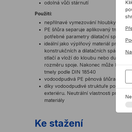
Kl
odolná vůči stárnutí
pou
​Použití:
sh
nepřilnavé vymezování hloubky spáry př
Př
PE šňůra separuje aplikovaný tmel ode d
potřebné parametry dilatační spáry
Po
ideální jako výplňový materiál pro zvuk
konstrukčních a dilatačních spár, těsně
Na
stlačí a vloží do kloubu nebo dutiny 
rozměru spoje. Nakonec může být šňůr
tmely podle DIN 18540
vodoodpudivá PE pěnová šňůra do interi
díky vodoodpudivé struktuře povrchu ji l
exteriéru. Neutrální vlastnosti produk
Ne
materiály
Ke stažení