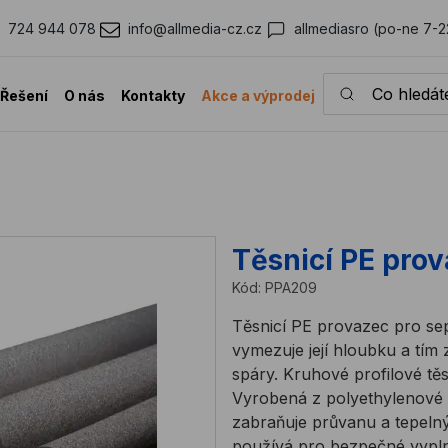
724 944 078
info@allmedia-cz.cz
allmediasro (po-ne 7-2
Co hledáte?
Řešení
O nás
Kontakty
Akce a výprodej
Těsnicí PE pro
Kód:
PPA209
Těsnicí PE provazec pro se
vymezuje její hloubku a tím 
spáry. Kruhové profilové tě
Vyrobená z polyethylenové 
zabraňuje průvanu a tepelný
používá pro bezpečné vyplně