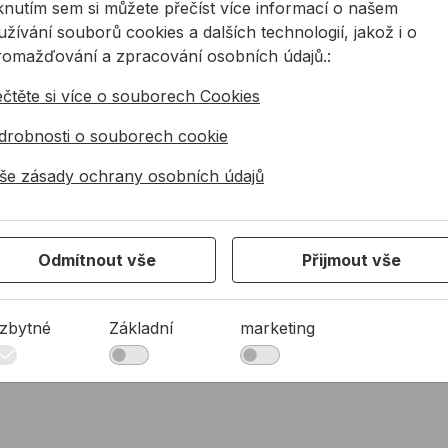
iknutím sem si můžete přečíst více informací o našem
žívání souborů cookies a dalších technologií, jakož i o
romažďování a zpracování osobních údajů.:
i tmelení dilatačních spár stavebních konstrukcí
ečtěte si více o souborech Cookies
na spáry, vymezuje její hloubku a tím zajišťuje
drobnosti o souborech cookie
ovou izolaci a utěsnění zásypů, připojovacích spár,
ní profilových skel a výplní dutin. Pěnová šňůra se
še zásady ochrany osobních údajů
a zatlačí se, dokud se nedosáhne požadovaného
a pokryta všemi komerčně dostupnými stříkatelnými
Odmítnout vše
Přijmout vše
éru i exteriéru
ze použít ve spojení se stříkatelnými tmely v interiéru i
tu a uzavřený povrch umožňují použití i se savými
zbytné
Základní
marketing