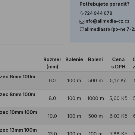
Potřebujete poradit?
724 944 078
info@allmedia-cz.cz
allmediasro (po-ne 7-2
Rozmer
Balenie
Balení
Cena
(mm)
s DPH
azec 6mm 100m
6.0
100 m
500 m
5,17 Kč
azec 8mm 100m
8.0
100 m
1000 m
5,60 Kč
azec 10mm 100m
10.0
100 m
500 m
6,03 Kč
azec 13mm 100m
13.0
100 m
100 m
7,88 Kč