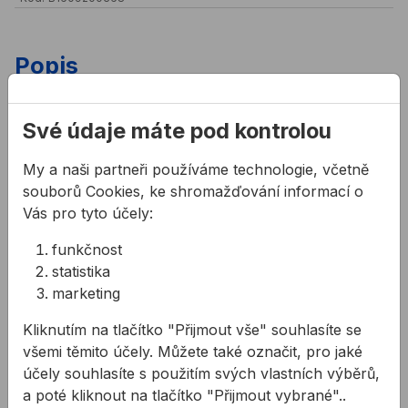
Popis
Vlastnosti:
Své údaje máte pod kontrolou
BOSCH sponky T53 se používají na sponkování
textilií, lepenky, plochých dřevěných lišt,
My a naši partneři používáme technologie, včetně
drátěného pletiva, atd.
souborů Cookies, ke shromažďování informací o
Použití:
Vás pro tyto účely:
Vhodné pro sponkovačky: Bosch, Metabo, AEG,
funkčnost
Arrow, Black and Decker, Esco, KWB. Maestri,
statistika
Mekano, Neckermann / Bullcraft, Novus,
marketing
Outifrance, Piranha, Rocagraf, Stanley, Skil,
Wolcraft
Kliknutím na tlačítko "Přijmout vše" souhlasíte se
všemi těmito účely. Můžete také označit, pro jaké
účely souhlasíte s použitím svých vlastních výběrů,
Související články
a poté kliknout na tlačítko "Přijmout vybrané"..