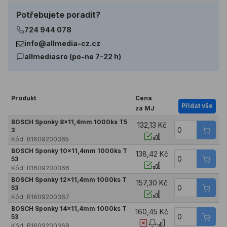
Potřebujete poradit?
724 944 078
info@allmedia-cz.cz
allmediasro (po-ne 7-22 h)
Produkt
Cena
Přidat vše
za MJ
BOSCH Sponky 8x11,4mm 1000ks T5
132,13 Kč
3
Kód:
B1609200365
BOSCH Sponky 10x11,4mm 1000ks T
138,42 Kč
53
Kód:
B1609200366
BOSCH Sponky 12x11,4mm 1000ks T
157,30 Kč
53
Kód:
B1609200367
BOSCH Sponky 14x11,4mm 1000ks T
160,45 Kč
53
Kód:
B1609200368