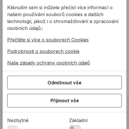
Kliknutím sem si můžete přečíst více informací o
našem používání souborů cookies a dalších
technologií, jakož i o shromažďování a zpracování
osobních údajů.:
Přečtěte si více o souborech Cookies
Lepení parozábran
Podrobnosti o souborech cookie
Potřebujete zajistit
vzuchotěsnost prostupů,
Naše zásady ochrany osobních údajů
spojů a stavebních
konstrukcí pro Váš
pasivní nebo
Odmítnout vše
nízkoenergetický dům?
Máme pro vás řešení.
Přijmout vše
02 623 10 920
allmedia@allmedia.sk
Nezbytné
Základní
allmediasro (po-ne 7-22 h)